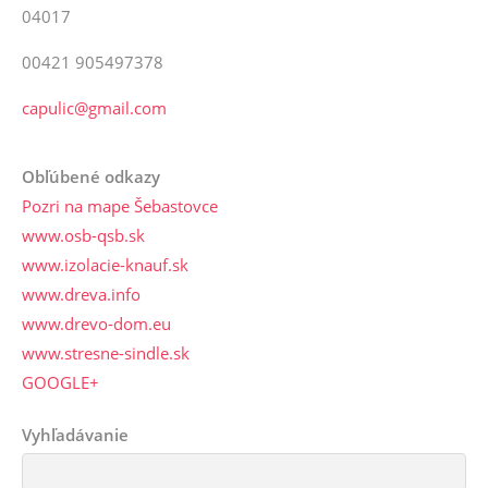
04017
00421 905497378
capulic@gmail.com
Obľúbené odkazy
Pozri na mape Šebastovce
www.osb-qsb.sk
www.izolacie-knauf.sk
www.dreva.info
www.drevo-dom.eu
www.stresne-sindle.sk
GOOGLE+
Vyhľadávanie