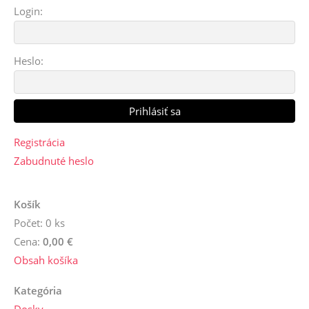
Login:
Heslo:
Registrácia
Zabudnuté heslo
Košík
Počet: 0 ks
Cena:
0,00 €
Obsah košíka
Kategória
Dosky