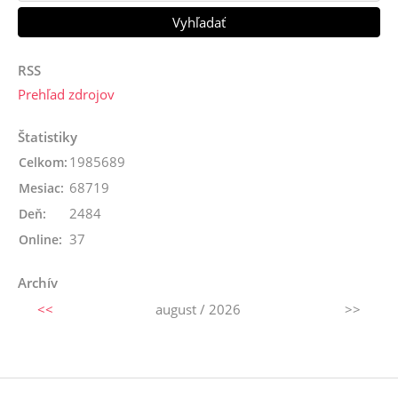
RSS
Prehľad zdrojov
Štatistiky
1985689
Celkom:
68719
Mesiac:
2484
Deň:
37
Online:
Archív
<<
august / 2026
>>