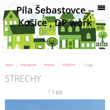
Píla Šebastovce --
Košice , DP work
/
/
/
/
Úvod
Fotoalbum
strechy
STRECHY
1-2.jpg
STRECHY
1-2.jpg