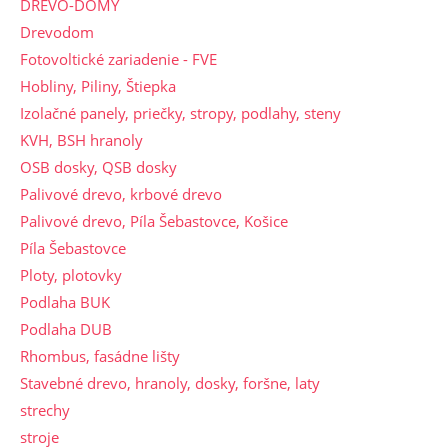
DREVO-DOMY
Drevodom
Fotovoltické zariadenie - FVE
Hobliny, Piliny, Štiepka
Izolačné panely, priečky, stropy, podlahy, steny
KVH, BSH hranoly
OSB dosky, QSB dosky
Palivové drevo, krbové drevo
Palivové drevo, Píla Šebastovce, Košice
Píla Šebastovce
Ploty, plotovky
Podlaha BUK
Podlaha DUB
Rhombus, fasádne lišty
Stavebné drevo, hranoly, dosky, foršne, laty
strechy
stroje