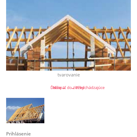
tvarovanie
Ďalšie →
Naspäť do zložky
← Predchádzajúce
Prihlásenie