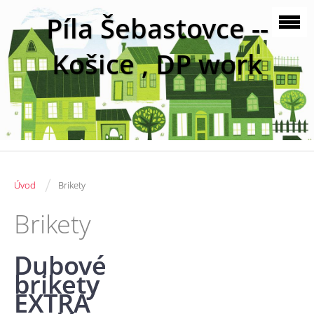
Píla Šebastovce --
Košice , DP work
/
Úvod
Brikety
Brikety
Dubové
brikety
EXTRA