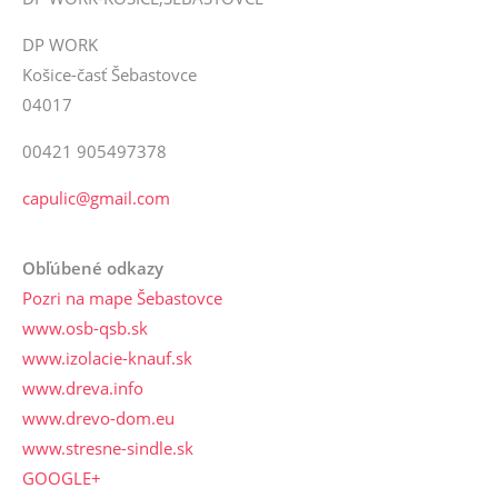
DP WORK
Košice-časť Šebastovce
04017
00421 905497378
capulic@gmail.com
Obľúbené odkazy
Pozri na mape Šebastovce
www.osb-qsb.sk
www.izolacie-knauf.sk
www.dreva.info
www.drevo-dom.eu
www.stresne-sindle.sk
GOOGLE+