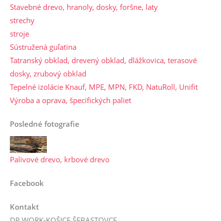
Stavebné drevo, hranoly, dosky, foršne, laty
strechy
stroje
Sústružená guľatina
Tatranský obklad, drevený obklad, dlážkovica, terasové
dosky, zrubový obklad
Tepelné izolácie Knauf, MPE, MPN, FKD, NatuRoll, Unifit
Výroba a oprava, špecifických paliet
Posledné fotografie
Palivové drevo, krbové drevo
Facebook
Kontakt
DP WORK-KOŠICE,ŠEBASTOVCE