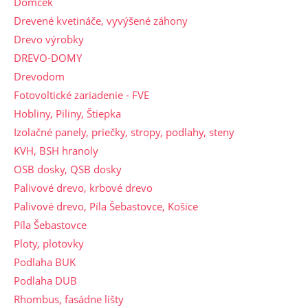
Domček
Drevené kvetináče, vyvýšené záhony
Drevo výrobky
DREVO-DOMY
Drevodom
Fotovoltické zariadenie - FVE
Hobliny, Piliny, Štiepka
Izolačné panely, priečky, stropy, podlahy, steny
KVH, BSH hranoly
OSB dosky, QSB dosky
Palivové drevo, krbové drevo
Palivové drevo, Píla Šebastovce, Košice
Píla Šebastovce
Ploty, plotovky
Podlaha BUK
Podlaha DUB
Rhombus, fasádne lišty