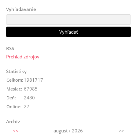
Vyhľadávanie
RSS
Prehľad zdrojov
Štatistiky
1981717
Celkom:
67985
Mesiac:
2480
Deň:
27
Online:
Archív
<<
august / 2026
>>