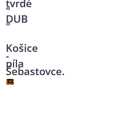
tvrdé
"
DUB
"
Košice
-
píla
Šebastovce.