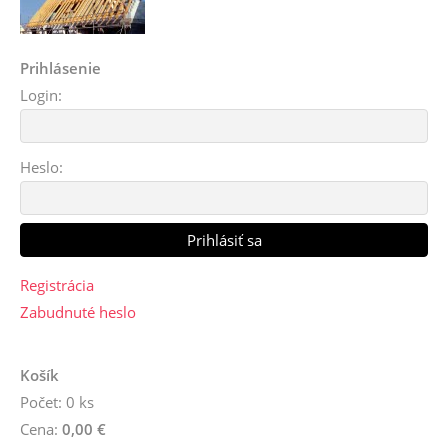
Prihlásenie
Login:
Heslo:
Registrácia
Zabudnuté heslo
Košík
Počet: 0 ks
Cena:
0,00 €