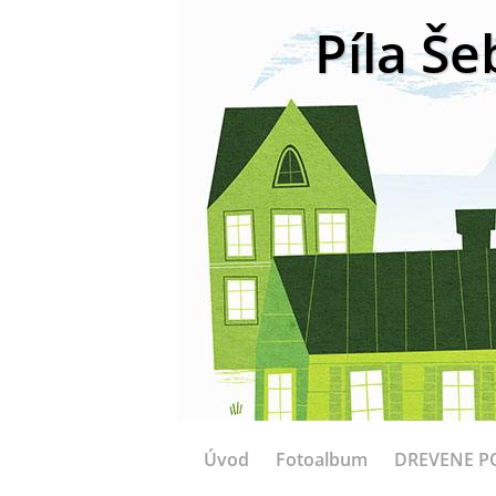
Píla Še
Úvod
Fotoalbum
DREVENE P