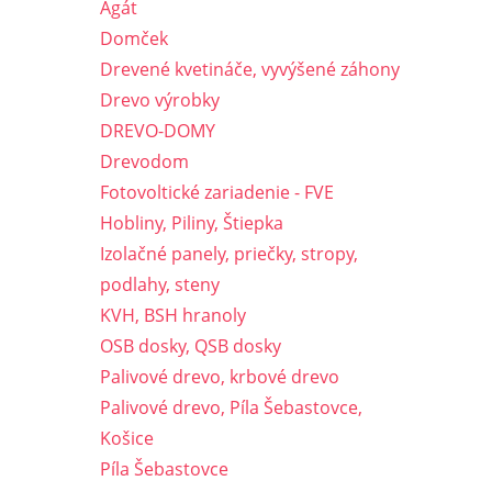
Agát
Domček
Drevené kvetináče, vyvýšené záhony
Drevo výrobky
DREVO-DOMY
Drevodom
Fotovoltické zariadenie - FVE
Hobliny, Piliny, Štiepka
Izolačné panely, priečky, stropy,
podlahy, steny
KVH, BSH hranoly
OSB dosky, QSB dosky
Palivové drevo, krbové drevo
Palivové drevo, Píla Šebastovce,
Košice
Píla Šebastovce