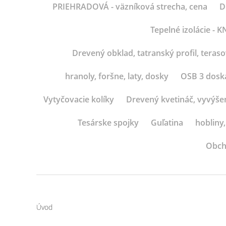
PRIEHRADOVÁ - väzníková strecha, cena
D
Tepelné izolácie -
Drevený obklad, tatranský profil, teras
hranoly, foršne, laty, dosky
OSB 3 dosk
Vytyčovacie kolíky
Drevený kvetináč, vyvýše
Tesárske spojky
Guľatina
hobliny,
Obch
Úvod