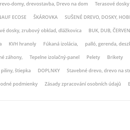
revo-domy, drevostavba, Drevo na dom
Terasové dosky
 KNAUF ECOSE
ŠKÁROVKA
SUŠENÉ DREVO, DOSKY, HO
ové dosky, zrubový obklad, dlážkovica
BUK, DUB, ČERVE
a
KVH hranoly
Fúkaná izolácia,
palló, gerenda, deszk
né záhony,
Tepelne izolačný-panel
Pelety
Brikety
 piliny, štiepka
DOPLNKY
Stavebné drevo, drevo na st
odné podmienky
Zásady zpracování osobních údajů