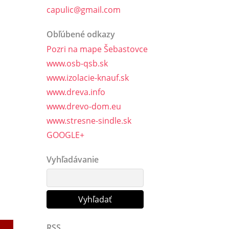
capulic@gmail.com
Obľúbené odkazy
Pozri na mape Šebastovce
www.osb-qsb.sk
www.izolacie-knauf.sk
www.dreva.info
www.drevo-dom.eu
www.stresne-sindle.sk
GOOGLE+
Vyhľadávanie
RSS