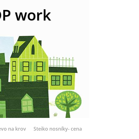
 DP work
evo na krov
Steiko nosníky- cena