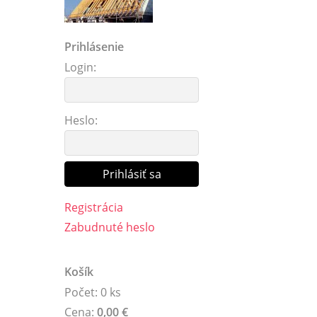
Prihlásenie
Login:
Heslo:
Registrácia
Zabudnuté heslo
Košík
Počet: 0 ks
Cena:
0,00 €