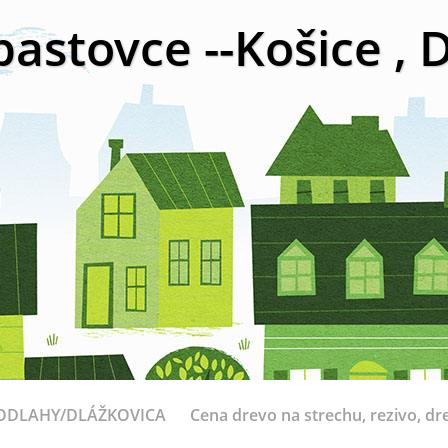
bastovce --Košice ,
ODLAHY/DLÁŽKOVICA
Cena drevo na strechu, rezivo, dr