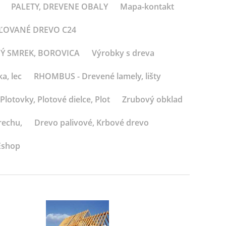
PALETY, DREVENE OBALY
Mapa-kontakt
BĽOVANÉ DREVO C24
NÝ SMREK, BOROVICA
Výrobky s dreva
a, lec
RHOMBUS - Drevené lamely, lišty
Plotovky, Plotové dielce, Plot
Zrubový obklad
rechu,
Drevo palivové, Krbové drevo
Eshop