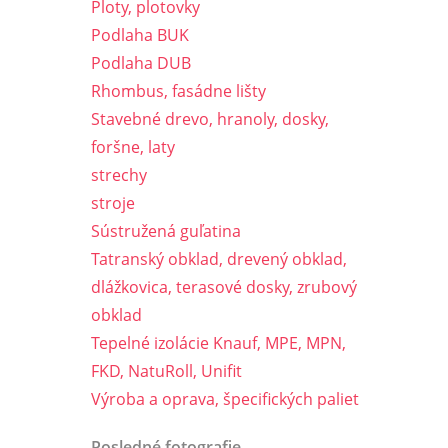
Ploty, plotovky
Podlaha BUK
Podlaha DUB
Rhombus, fasádne lišty
Stavebné drevo, hranoly, dosky,
foršne, laty
strechy
stroje
Sústružená guľatina
Tatranský obklad, drevený obklad,
dlážkovica, terasové dosky, zrubový
obklad
Tepelné izolácie Knauf, MPE, MPN,
FKD, NatuRoll, Unifit
Výroba a oprava, špecifických paliet
Posledné fotografie