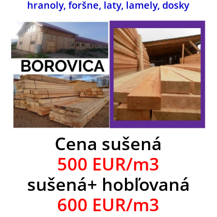
hranoly, foršne, laty, lamely, dosky
Cena sušená
500 EUR/m3
sušená+ hobľovaná
600 EUR/m3