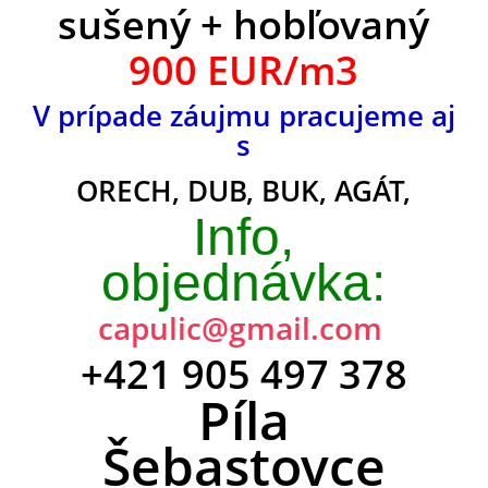
sušený + hobľovaný
900 EUR/m3
V prípade záujmu pracujeme aj
s
ORECH, DUB, BUK, AGÁT,
Info,
objednávka:
capulic@gmail.com
+421 905 497 378
Píla
Šebastovce