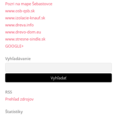
Pozri na mape Šebastovce
www.osb-qsb.sk
www.izolacie-knauf.sk
www.dreva.info
www.drevo-dom.eu
www.stresne-sindle.sk
GOOGLE+
Vyhľadávanie
RSS
Prehľad zdrojov
Štatistiky