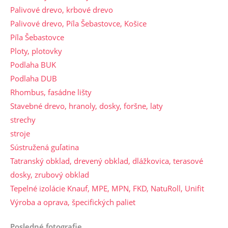
Palivové drevo, krbové drevo
Palivové drevo, Píla Šebastovce, Košice
Píla Šebastovce
Ploty, plotovky
Podlaha BUK
Podlaha DUB
Rhombus, fasádne lišty
Stavebné drevo, hranoly, dosky, foršne, laty
strechy
stroje
Sústružená guľatina
Tatranský obklad, drevený obklad, dlážkovica, terasové
dosky, zrubový obklad
Tepelné izolácie Knauf, MPE, MPN, FKD, NatuRoll, Unifit
Výroba a oprava, špecifických paliet
Posledné fotografie