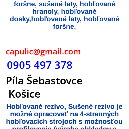
foršne, sušené laty, hobľované
hranoly, hobľované
dosky,hobľované laty, hobľované
foršne,
capulic@gmail.com
0905 497 378
Píla Šebastovce
Košice
Hobľované rezivo, Sušené rezivo je
možné opracovať na 4-stranných
hobľovacích strojoch s možnosťou
profilovania (výroba obkladov a