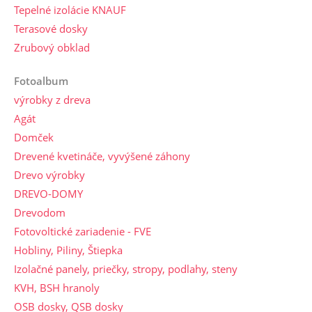
Tepelné izolácie KNAUF
Terasové dosky
Zrubový obklad
Fotoalbum
výrobky z dreva
Agát
Domček
Drevené kvetináče, vyvýšené záhony
Drevo výrobky
DREVO-DOMY
Drevodom
Fotovoltické zariadenie - FVE
Hobliny, Piliny, Štiepka
Izolačné panely, priečky, stropy, podlahy, steny
KVH, BSH hranoly
OSB dosky, QSB dosky