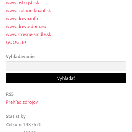
www.osb-qsb.sk
www.izolacie-knauf.sk
www.dreva.info
www.drevo-dom.eu
www.stresne-sindle.sk
GOOGLE+
Vyhľadávanie
RSS
Prehľad zdrojov
Štatistiky
1987670
Celkom: