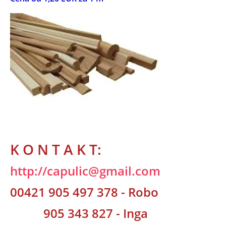
K O N T A K T:
http://capulic@gmail.com
00421 905 497 378
- Robo
905 343 827 - Inga