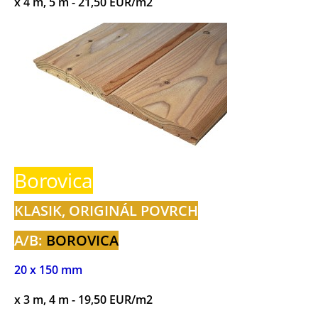
x 4 m, 5 m - 21,50 EUR/m2
Borovica
KLASIK, ORIGINÁL POVRCH
A/B:
BOROVICA
20 x 150 mm
x 3 m, 4 m - 19,50 EUR/m2