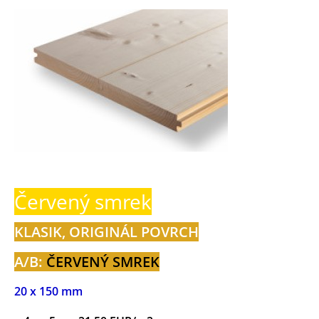
Červený smrek
KLASIK, ORIGINÁL POVRCH
A/B:
ČERVENÝ SMREK
20 x 150 mm