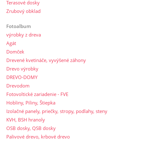
Terasové dosky
Zrubový obklad
Fotoalbum
výrobky z dreva
Agát
Domček
Drevené kvetináče, vyvýšené záhony
Drevo výrobky
DREVO-DOMY
Drevodom
Fotovoltické zariadenie - FVE
Hobliny, Piliny, Štiepka
Izolačné panely, priečky, stropy, podlahy, steny
KVH, BSH hranoly
OSB dosky, QSB dosky
Palivové drevo, krbové drevo