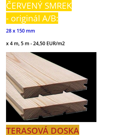
ČERVENÝ SMREK
- originál A/B:
28 x 150 mm
x 4 m, 5 m - 24,50 EUR/m2
TERASOVÁ DOSKA