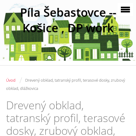
Píla Šebastovce --
Košice , DP work
/
Úvod
Drevený obklad, tatranský profil, terasové dosky, zrubový
obklad, dlážkovica
Drevený obklad,
tatranský profil, terasové
dosky, zrubový obklad,