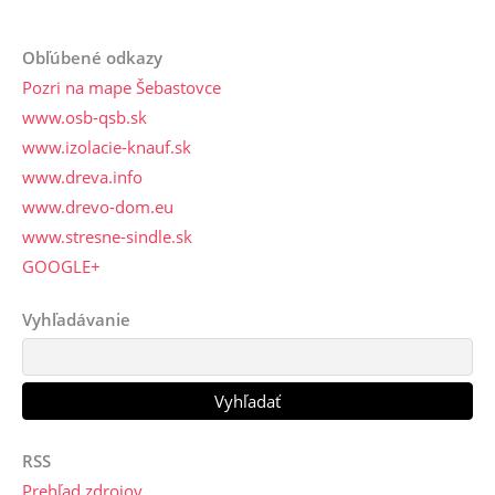
Obľúbené odkazy
Pozri na mape Šebastovce
www.osb-qsb.sk
www.izolacie-knauf.sk
www.dreva.info
www.drevo-dom.eu
www.stresne-sindle.sk
GOOGLE+
Vyhľadávanie
RSS
Prehľad zdrojov