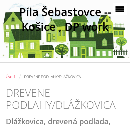
Píla Šebastovce --
Košice , DP work
/
Úvod
DREVENE PODLAHY/DLÁŽKOVICA
DREVENE
PODLAHY/DLÁŽKOVICA
Dlážkovica, drevená podlada,