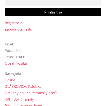
Registrácia
Zabudnuté heslo
Košík
Počet: 0 ks
Cena:
0,00 €
Obsah košíka
Kategória
Dosky
DLÁŽKOVICA, Palubka
Drevený obklad, tatranský profil
KVH, BSH hranoly
Palivové, krbové drevo