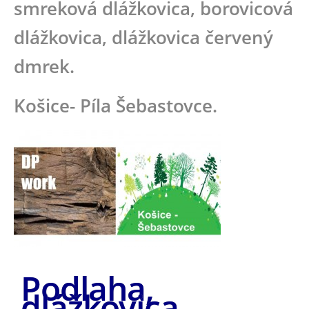
smreková dlážkovica, borovicová
dlážkovica, dlážkovica červený
dmrek.
Košice- Píla Šebastovce.
Podlaha,
dlážkovica