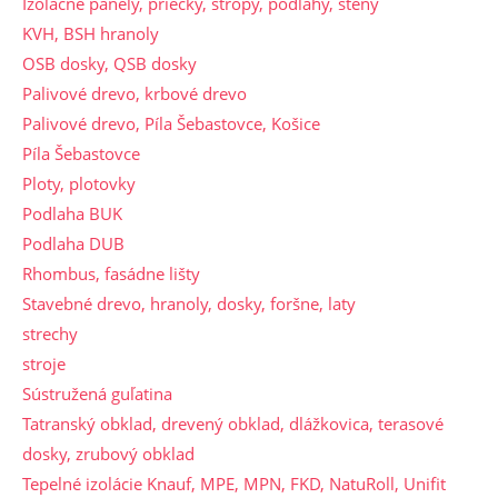
Izolačné panely, priečky, stropy, podlahy, steny
KVH, BSH hranoly
OSB dosky, QSB dosky
Palivové drevo, krbové drevo
Palivové drevo, Píla Šebastovce, Košice
Píla Šebastovce
Ploty, plotovky
Podlaha BUK
Podlaha DUB
Rhombus, fasádne lišty
Stavebné drevo, hranoly, dosky, foršne, laty
strechy
stroje
Sústružená guľatina
Tatranský obklad, drevený obklad, dlážkovica, terasové
dosky, zrubový obklad
Tepelné izolácie Knauf, MPE, MPN, FKD, NatuRoll, Unifit