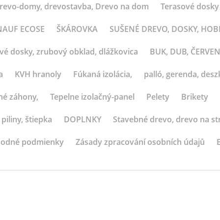
revo-domy, drevostavba, Drevo na dom
Terasové dosky
 KNAUF ECOSE
ŠKÁROVKA
SUŠENÉ DREVO, DOSKY, HO
ové dosky, zrubový obklad, dlážkovica
BUK, DUB, ČERVE
a
KVH hranoly
Fúkaná izolácia,
palló, gerenda, deszk
né záhony,
Tepelne izolačný-panel
Pelety
Brikety
 piliny, štiepka
DOPLNKY
Stavebné drevo, drevo na st
odné podmienky
Zásady zpracování osobních údajů