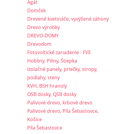
Agát
Domček
Drevené kvetináče, vyvýšené záhony
Drevo výrobky
DREVO-DOMY
Drevodom
Fotovoltické zariadenie - FVE
Hobliny, Piliny, Štiepka
Izolačné panely, priečky, stropy,
podlahy, steny
KVH, BSH hranoly
OSB dosky, QSB dosky
Palivové drevo, krbové drevo
Palivové drevo, Píla Šebastovce,
Košice
Píla Šebastovce