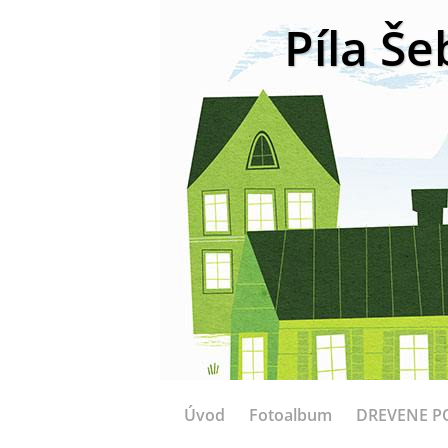
Píla Še
Úvod
Fotoalbum
DREVENE P