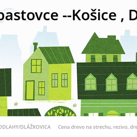
bastovce --Košice ,
ODLAHY/DLÁŽKOVICA
Cena drevo na strechu, rezivo, dr