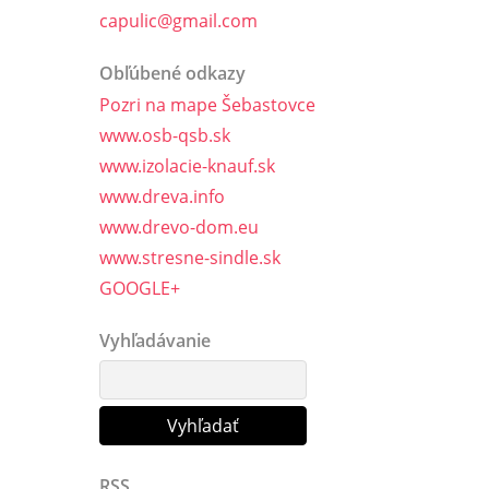
capulic@gmail.com
Obľúbené odkazy
Pozri na mape Šebastovce
www.osb-qsb.sk
www.izolacie-knauf.sk
www.dreva.info
www.drevo-dom.eu
www.stresne-sindle.sk
GOOGLE+
Vyhľadávanie
RSS