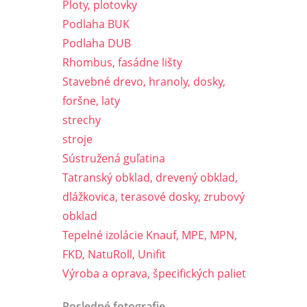
Ploty, plotovky
Podlaha BUK
Podlaha DUB
Rhombus, fasádne lišty
Stavebné drevo, hranoly, dosky,
foršne, laty
strechy
stroje
Sústružená guľatina
Tatranský obklad, drevený obklad,
dlážkovica, terasové dosky, zrubový
obklad
Tepelné izolácie Knauf, MPE, MPN,
FKD, NatuRoll, Unifit
Výroba a oprava, špecifických paliet
Posledné fotografie