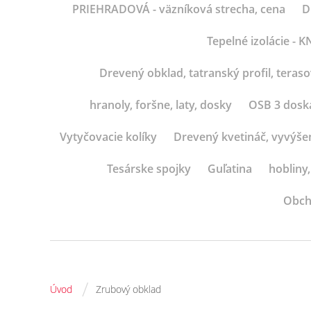
PRIEHRADOVÁ - väzníková strecha, cena
D
Tepelné izolácie -
Drevený obklad, tatranský profil, teras
hranoly, foršne, laty, dosky
OSB 3 dosk
Vytyčovacie kolíky
Drevený kvetináč, vyvýše
Tesárske spojky
Guľatina
hobliny,
Obch
/
Úvod
Zrubový obklad