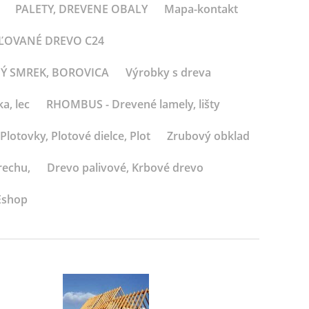
PALETY, DREVENE OBALY
Mapa-kontakt
BĽOVANÉ DREVO C24
NÝ SMREK, BOROVICA
Výrobky s dreva
a, lec
RHOMBUS - Drevené lamely, lišty
Plotovky, Plotové dielce, Plot
Zrubový obklad
rechu,
Drevo palivové, Krbové drevo
Eshop