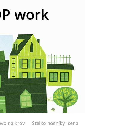
 DP work
evo na krov
Steiko nosníky- cena