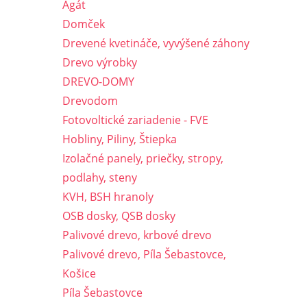
Agát
Domček
Drevené kvetináče, vyvýšené záhony
Drevo výrobky
DREVO-DOMY
Drevodom
Fotovoltické zariadenie - FVE
Hobliny, Piliny, Štiepka
Izolačné panely, priečky, stropy,
podlahy, steny
KVH, BSH hranoly
OSB dosky, QSB dosky
Palivové drevo, krbové drevo
Palivové drevo, Píla Šebastovce,
Košice
Píla Šebastovce