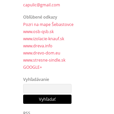
capulic@gmail.com
Obľúbené odkazy
Pozri na mape Šebastovce
www.osb-qsb.sk
www.izolacie-knauf.sk
www.dreva.info
www.drevo-dom.eu
www.stresne-sindle.sk
GOOGLE+
Vyhľadávanie
RSS