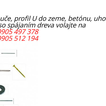
puče, profil U do zeme, betónu, uho
 so spájaním dreva volajte na
0905 497 378
0905 512 194