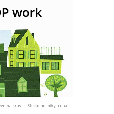
 DP work
evo na krov
Steiko nosníky- cena