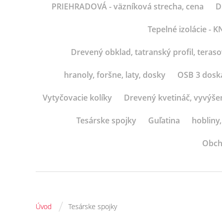
PRIEHRADOVÁ - väzníková strecha, cena
D
Tepelné izolácie -
Drevený obklad, tatranský profil, teras
hranoly, foršne, laty, dosky
OSB 3 dosk
Vytyčovacie kolíky
Drevený kvetináč, vyvýše
Tesárske spojky
Guľatina
hobliny,
Obch
/
Úvod
Tesárske spojky