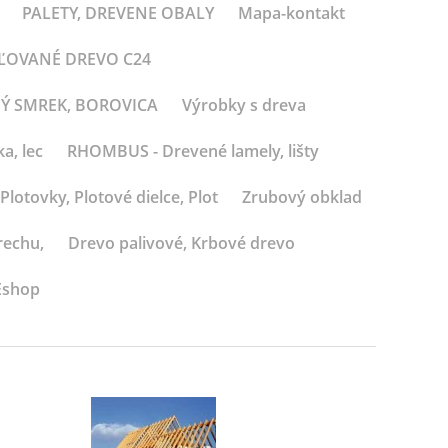
PALETY, DREVENE OBALY
Mapa-kontakt
BĽOVANÉ DREVO C24
NÝ SMREK, BOROVICA
Výrobky s dreva
a, lec
RHOMBUS - Drevené lamely, lišty
Plotovky, Plotové dielce, Plot
Zrubový obklad
rechu,
Drevo palivové, Krbové drevo
Eshop