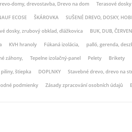
revo-domy, drevostavba, Drevo na dom
Terasové dosky
 KNAUF ECOSE
ŠKÁROVKA
SUŠENÉ DREVO, DOSKY, HO
ové dosky, zrubový obklad, dlážkovica
BUK, DUB, ČERVE
a
KVH hranoly
Fúkaná izolácia,
palló, gerenda, deszk
né záhony,
Tepelne izolačný-panel
Pelety
Brikety
 piliny, štiepka
DOPLNKY
Stavebné drevo, drevo na st
odné podmienky
Zásady zpracování osobních údajů