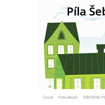
Píla Še
Úvod
Fotoalbum
DREVENE P