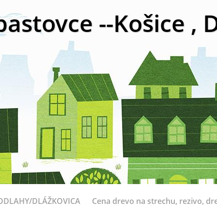
bastovce --Košice ,
ODLAHY/DLÁŽKOVICA
Cena drevo na strechu, rezivo, dr