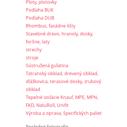
Ploty, plotovky
Podlaha BUK
Podlaha DUB
Rhombus, fasádne lišty
Stavebné drevo, hranoly, dosky,
foršne, laty
strechy
stroje
Sústružená guľatina
Tatranský obklad, drevený obklad,
dlážkovica, terasové dosky, zrubový
obklad
Tepelné izolácie Knauf, MPE, MPN,
FKD, NatuRoll, Unifit
Výroba a oprava, špecifických paliet
Posledné fotografie