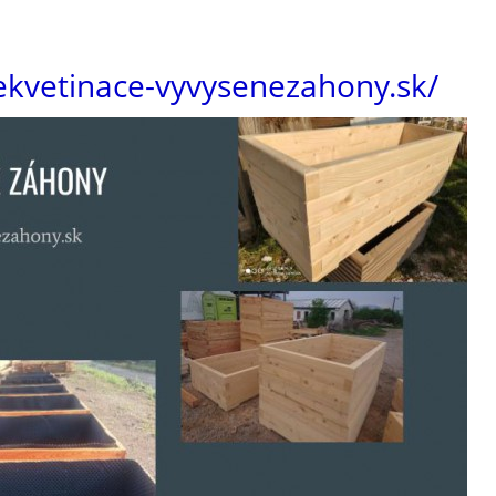
ekvetinace-vyvysenezahony.sk/