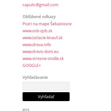
capulic@gmail.com
Obľúbené odkazy
Pozri na mape Šebastovce
www.osb-qsb.sk
www.izolacie-knauf.sk
www.dreva.info
www.drevo-dom.eu
www.stresne-sindle.sk
GOOGLE+
Vyhľadávanie
RSS