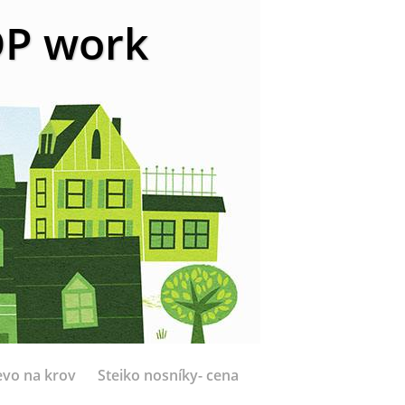
 DP work
evo na krov
Steiko nosníky- cena