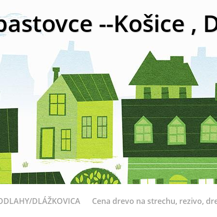
bastovce --Košice ,
ODLAHY/DLÁŽKOVICA
Cena drevo na strechu, rezivo, dr