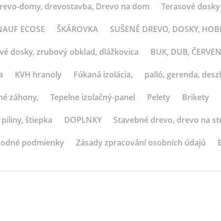
revo-domy, drevostavba, Drevo na dom
Terasové dosky
 KNAUF ECOSE
ŠKÁROVKA
SUŠENÉ DREVO, DOSKY, HO
ové dosky, zrubový obklad, dlážkovica
BUK, DUB, ČERVE
a
KVH hranoly
Fúkaná izolácia,
palló, gerenda, deszk
né záhony,
Tepelne izolačný-panel
Pelety
Brikety
 piliny, štiepka
DOPLNKY
Stavebné drevo, drevo na st
odné podmienky
Zásady zpracování osobních údajů