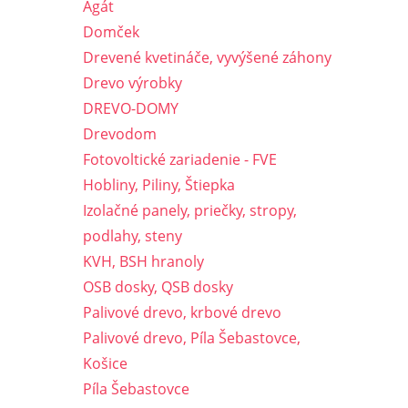
Agát
Domček
Drevené kvetináče, vyvýšené záhony
Drevo výrobky
DREVO-DOMY
Drevodom
Fotovoltické zariadenie - FVE
Hobliny, Piliny, Štiepka
Izolačné panely, priečky, stropy,
podlahy, steny
KVH, BSH hranoly
OSB dosky, QSB dosky
Palivové drevo, krbové drevo
Palivové drevo, Píla Šebastovce,
Košice
Píla Šebastovce