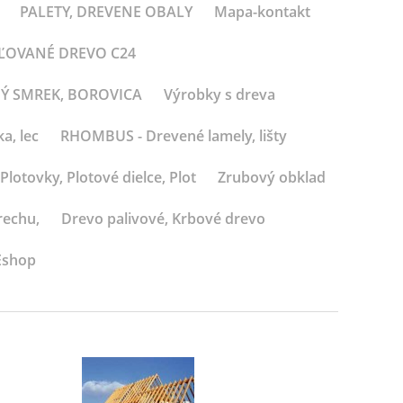
PALETY, DREVENE OBALY
Mapa-kontakt
BĽOVANÉ DREVO C24
NÝ SMREK, BOROVICA
Výrobky s dreva
a, lec
RHOMBUS - Drevené lamely, lišty
Plotovky, Plotové dielce, Plot
Zrubový obklad
rechu,
Drevo palivové, Krbové drevo
Eshop