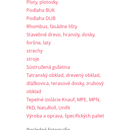
Ploty, plotovky
Podlaha BUK
Podlaha DUB
Rhombus, fasádne lišty
Stavebné drevo, hranoly, dosky,
foršne, laty
strechy
stroje
Sústružená guľatina
Tatranský obklad, drevený obklad,
dlážkovica, terasové dosky, zrubový
obklad
Tepelné izolácie Knauf, MPE, MPN,
FKD, NatuRoll, Unifit
Výroba a oprava, špecifických paliet
Posledné fotografie