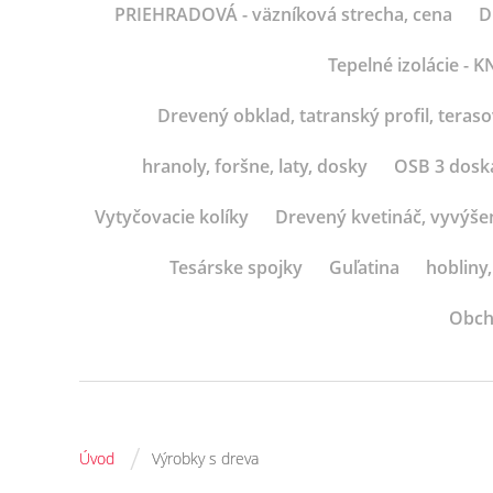
PRIEHRADOVÁ - väzníková strecha, cena
D
Tepelné izolácie -
Drevený obklad, tatranský profil, teras
hranoly, foršne, laty, dosky
OSB 3 dosk
Vytyčovacie kolíky
Drevený kvetináč, vyvýše
Tesárske spojky
Guľatina
hobliny,
Obch
/
Úvod
Výrobky s dreva