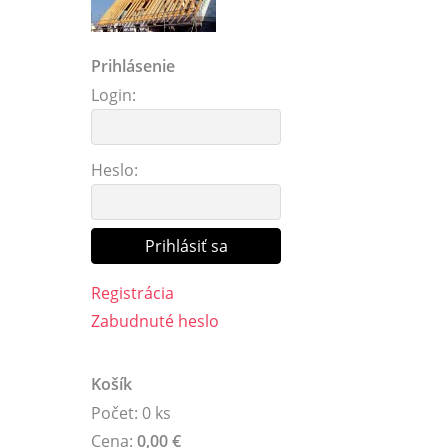
Prihlásenie
Login:
Heslo:
Registrácia
Zabudnuté heslo
Košík
Počet: 0 ks
Cena:
0,00 €