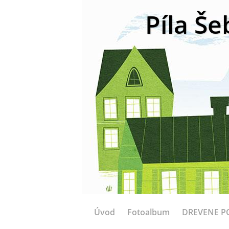
Píla Še
Úvod
Fotoalbum
DREVENE P