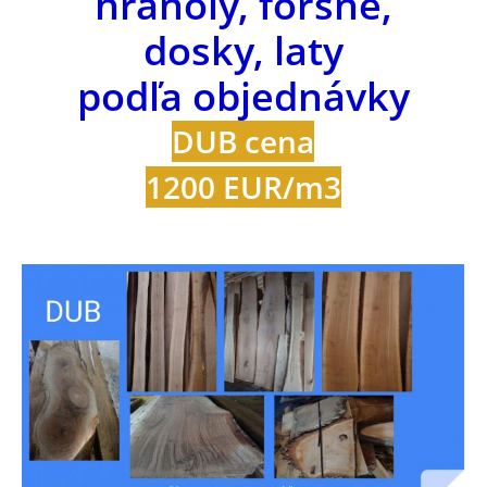
hranoly, foršne,
dosky, laty
podľa objednávky
DUB cena
1200 EUR/m3