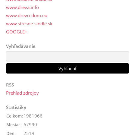
www.dreva.info
www.drevo-dom.eu
www.stresne-sindle.sk
GOOGLE+
Vyhľadávanie
RSS
Prehľad zdrojov
Štatistiky
1981066
Celkom:
67990
Mesiac:
2519
Deň: