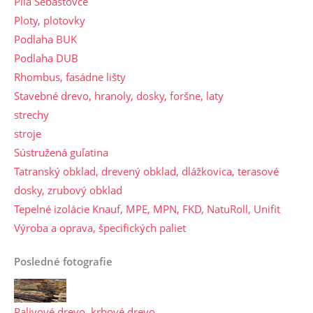
Píla Šebastovce
Ploty, plotovky
Podlaha BUK
Podlaha DUB
Rhombus, fasádne lišty
Stavebné drevo, hranoly, dosky, foršne, laty
strechy
stroje
Sústružená guľatina
Tatranský obklad, drevený obklad, dlážkovica, terasové
dosky, zrubový obklad
Tepelné izolácie Knauf, MPE, MPN, FKD, NatuRoll, Unifit
Výroba a oprava, špecifických paliet
Posledné fotografie
Palivové drevo, krbové drevo