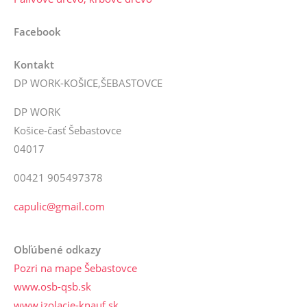
Facebook
Kontakt
DP WORK-KOŠICE,ŠEBASTOVCE
DP WORK
Košice-časť Šebastovce
04017
00421 905497378
capulic@gmail.com
Obľúbené odkazy
Pozri na mape Šebastovce
www.osb-qsb.sk
www.izolacie-knauf.sk