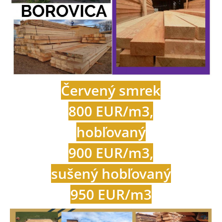
Červený smrek
800 EUR/m3,
hobľovaný
900 EUR/m3,
sušený hobľovaný
950 EUR/m3