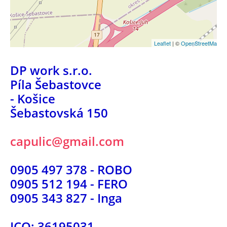
Leaflet
| ©
OpenStreetMap
co
DP work s.r.o.
Píla Šebastovce
- Košice
Šebastovská 150
capulic@gmail.com
0905 497 378 - ROBO
0905 512 194 - FERO
0905 343 827 - Inga
ICO: 36195031