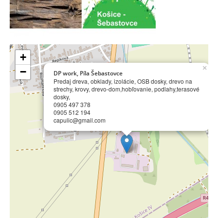
+
×
−
DP work, Píla Šebastovce
Predaj dreva, obklady, izolácie, OSB dosky, drevo na
strechy, krovy, drevo-dom,hobľovanie, podlahy,terasové
dosky,
0905 497 378
0905 512 194
capulic@gmail.com