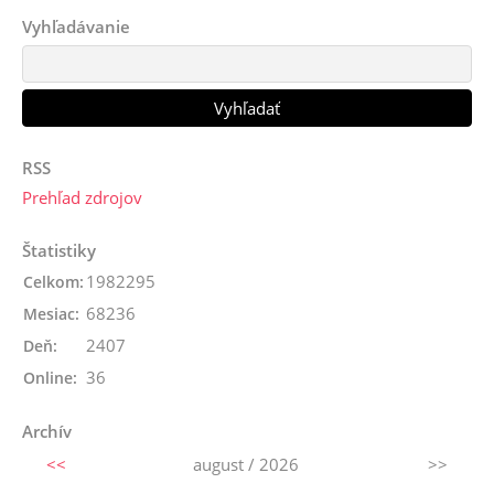
Vyhľadávanie
RSS
Prehľad zdrojov
Štatistiky
1982295
Celkom:
68236
Mesiac:
2407
Deň:
36
Online:
Archív
<<
august / 2026
>>