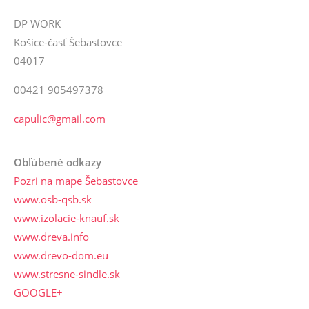
DP WORK
Košice-časť Šebastovce
04017
00421 905497378
capulic@gmail.com
Obľúbené odkazy
Pozri na mape Šebastovce
www.osb-qsb.sk
www.izolacie-knauf.sk
www.dreva.info
www.drevo-dom.eu
www.stresne-sindle.sk
GOOGLE+