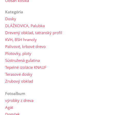
Obsah košíka
Kategória
Dosky
DLÁŽKOVICA, Palubka
Drevený obklad, tatranský profil
KVH, BSH hranoly
Palivové, krbové drevo
Plotovky, ploty
Sústružená guľatina
Tepelné izolácie KNAUF
Terasové dosky
Zrubový obklad
Fotoalbum
výrobky z dreva
Agát
Domček