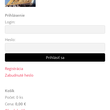
Prihlásenie
Login:
Heslo:
Registrácia
Zabudnuté heslo
Košík
Počet: 0 ks
Cena:
0,00 €