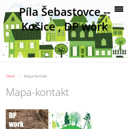
Píla Šebastovce --
Košice , DP work
/
Úvod
Mapa-kontakt
Mapa-kontakt