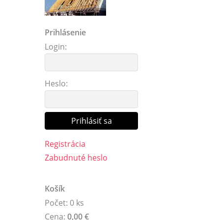
Prihlásenie
Login:
Heslo:
Registrácia
Zabudnuté heslo
Košík
Počet: 0 ks
Cena:
0,00 €