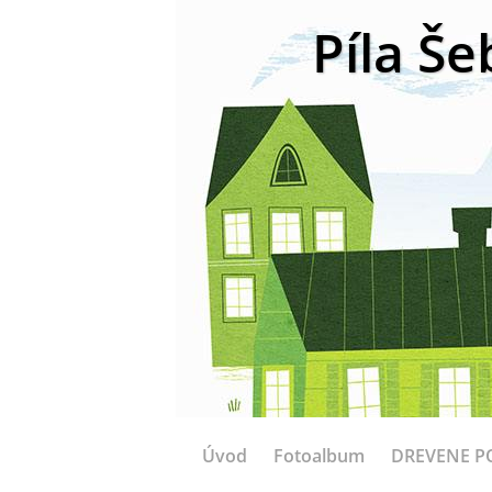
Píla Še
Úvod
Fotoalbum
DREVENE P