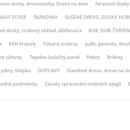
revo-domy, drevostavba, Drevo na dom
Terasové dosky
 KNAUF ECOSE
ŠKÁROVKA
SUŠENÉ DREVO, DOSKY, HO
ové dosky, zrubový obklad, dlážkovica
BUK, DUB, ČERVE
a
KVH hranoly
Fúkaná izolácia,
palló, gerenda, deszk
né záhony,
Tepelne izolačný-panel
Pelety
Brikety
 piliny, štiepka
DOPLNKY
Stavebné drevo, drevo na st
odné podmienky
Zásady zpracování osobních údajů