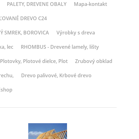
PALETY, DREVENE OBALY
Mapa-kontakt
BĽOVANÉ DREVO C24
NÝ SMREK, BOROVICA
Výrobky s dreva
a, lec
RHOMBUS - Drevené lamely, lišty
Plotovky, Plotové dielce, Plot
Zrubový obklad
rechu,
Drevo palivové, Krbové drevo
Eshop