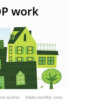
 DP work
evo na krov
Steiko nosníky- cena