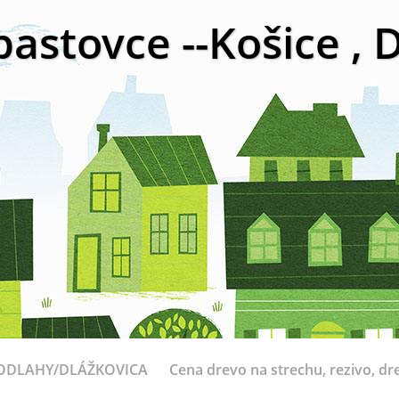
bastovce --Košice ,
ODLAHY/DLÁŽKOVICA
Cena drevo na strechu, rezivo, dr