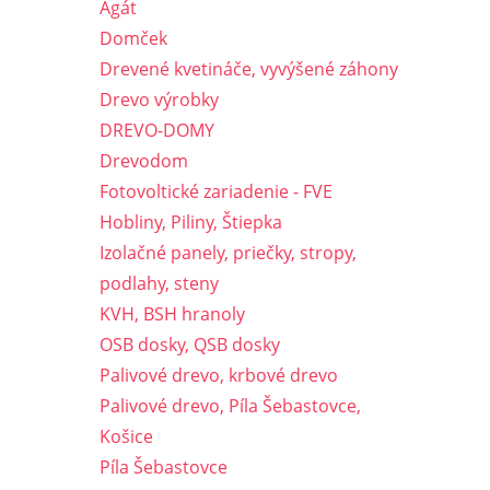
Agát
Domček
Drevené kvetináče, vyvýšené záhony
Drevo výrobky
DREVO-DOMY
Drevodom
Fotovoltické zariadenie - FVE
Hobliny, Piliny, Štiepka
Izolačné panely, priečky, stropy,
podlahy, steny
KVH, BSH hranoly
OSB dosky, QSB dosky
Palivové drevo, krbové drevo
Palivové drevo, Píla Šebastovce,
Košice
Píla Šebastovce