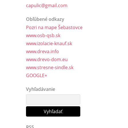
capulic@gmail.com
Obľúbené odkazy
Pozri na mape Šebastovce
www.osb-qsb.sk
www.izolacie-knauf.sk
www.dreva.info
www.drevo-dom.eu
www.stresne-sindle.sk
GOOGLE+
Vyhľadávanie
RSS