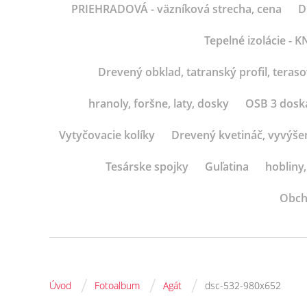
PRIEHRADOVÁ - väzníková strecha, cena
D
Tepelné izolácie -
Drevený obklad, tatranský profil, teras
hranoly, foršne, laty, dosky
OSB 3 dosk
Vytyčovacie kolíky
Drevený kvetináč, vyvýše
Tesárske spojky
Guľatina
hobliny,
Obch
/
/
/
Úvod
Fotoalbum
Agát
dsc-532-980x652