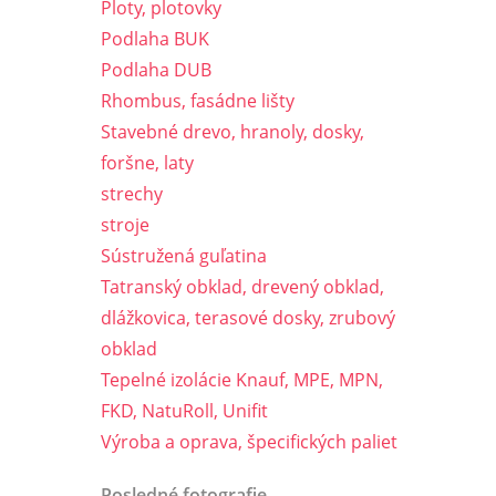
Ploty, plotovky
Podlaha BUK
Podlaha DUB
Rhombus, fasádne lišty
Stavebné drevo, hranoly, dosky,
foršne, laty
strechy
stroje
Sústružená guľatina
Tatranský obklad, drevený obklad,
dlážkovica, terasové dosky, zrubový
obklad
Tepelné izolácie Knauf, MPE, MPN,
FKD, NatuRoll, Unifit
Výroba a oprava, špecifických paliet
Posledné fotografie