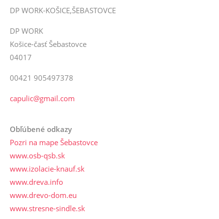
DP WORK-KOŠICE,ŠEBASTOVCE
DP WORK
Košice-časť Šebastovce
04017
00421 905497378
capulic@gmail.com
Obľúbené odkazy
Pozri na mape Šebastovce
www.osb-qsb.sk
www.izolacie-knauf.sk
www.dreva.info
www.drevo-dom.eu
www.stresne-sindle.sk