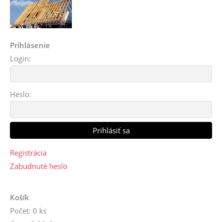
Prihlásenie
Login:
Heslo:
Registrácia
Zabudnuté heslo
Košík
Počet: 0 ks