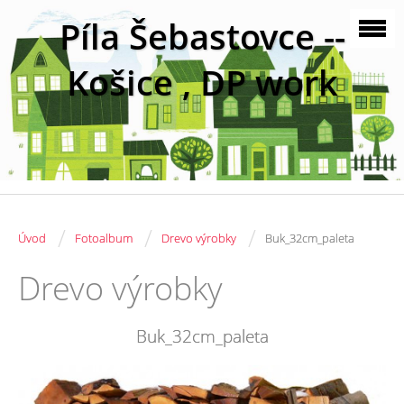
Píla Šebastovce --
Košice , DP work
/
/
/
Úvod
Fotoalbum
Drevo výrobky
Buk_32cm_paleta
Drevo výrobky
Buk_32cm_paleta