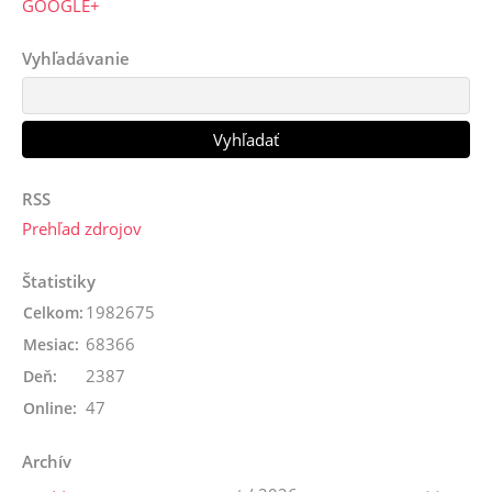
GOOGLE+
Vyhľadávanie
RSS
Prehľad zdrojov
Štatistiky
1982675
Celkom:
68366
Mesiac:
2387
Deň:
47
Online:
Archív