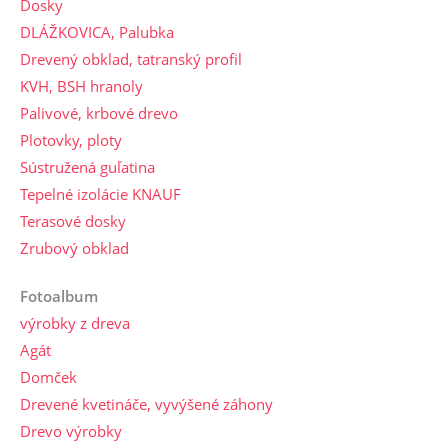
Dosky
DLÁŽKOVICA, Palubka
Drevený obklad, tatranský profil
KVH, BSH hranoly
Palivové, krbové drevo
Plotovky, ploty
Sústružená guľatina
Tepelné izolácie KNAUF
Terasové dosky
Zrubový obklad
Fotoalbum
výrobky z dreva
Agát
Domček
Drevené kvetináče, vyvýšené záhony
Drevo výrobky