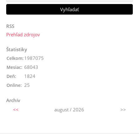
RSS
Prehľad zdrojov
Štatistiky
1987075
Celkom:
68043
Mesiac:
1824
Deň:
25
Online:
Archív
<<
august / 2026
>>