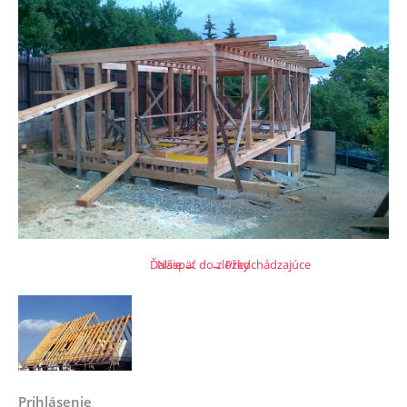
Ďalšie →
Naspäť do zložky
← Predchádzajúce
Prihlásenie