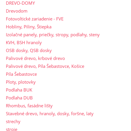
DREVO-DOMY
Drevodom
Fotovoltické zariadenie - FVE
Hobliny, Piliny, Štiepka
Izolačné panely, priečky, stropy, podlahy, steny
KVH, BSH hranoly
OSB dosky, QSB dosky
Palivové drevo, krbové drevo
Palivové drevo, Píla Šebastovce, Košice
Píla Šebastovce
Ploty, plotovky
Podlaha BUK
Podlaha DUB
Rhombus, fasádne lišty
Stavebné drevo, hranoly, dosky, foršne, laty
strechy
stroje