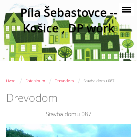
Píla Šebastovce --
Košice , DP work
/
/
/
Úvod
Fotoalbum
Drevodom
Stavba domu 087
Drevodom
Stavba domu 087