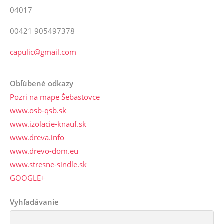
04017
00421 905497378
capulic@gmail.com
Obľúbené odkazy
Pozri na mape Šebastovce
www.osb-qsb.sk
www.izolacie-knauf.sk
www.dreva.info
www.drevo-dom.eu
www.stresne-sindle.sk
GOOGLE+
Vyhľadávanie