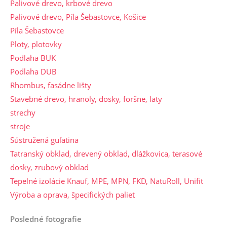
Palivové drevo, krbové drevo
Palivové drevo, Píla Šebastovce, Košice
Píla Šebastovce
Ploty, plotovky
Podlaha BUK
Podlaha DUB
Rhombus, fasádne lišty
Stavebné drevo, hranoly, dosky, foršne, laty
strechy
stroje
Sústružená guľatina
Tatranský obklad, drevený obklad, dlážkovica, terasové
dosky, zrubový obklad
Tepelné izolácie Knauf, MPE, MPN, FKD, NatuRoll, Unifit
Výroba a oprava, špecifických paliet
Posledné fotografie