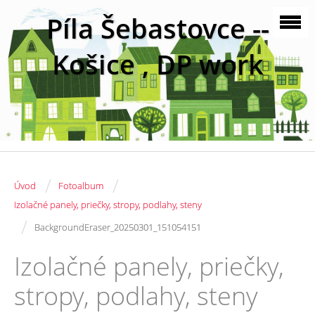
Píla Šebastovce --
Košice , DP work
/
/
Úvod
Fotoalbum
Izolačné panely, priečky, stropy, podlahy, steny
/
BackgroundEraser_20250301_151054151
Izolačné panely, priečky,
stropy, podlahy, steny