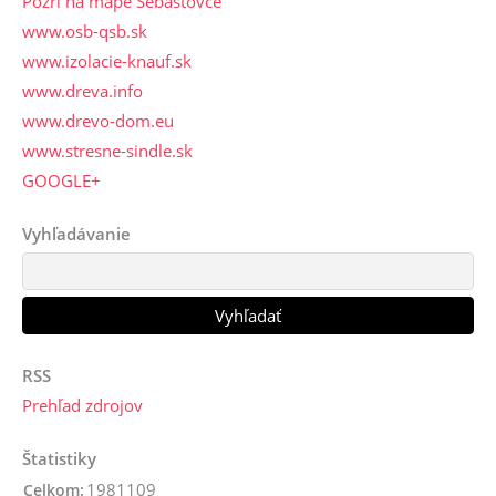
Pozri na mape Šebastovce
www.osb-qsb.sk
www.izolacie-knauf.sk
www.dreva.info
www.drevo-dom.eu
www.stresne-sindle.sk
GOOGLE+
Vyhľadávanie
RSS
Prehľad zdrojov
Štatistiky
1981109
Celkom: