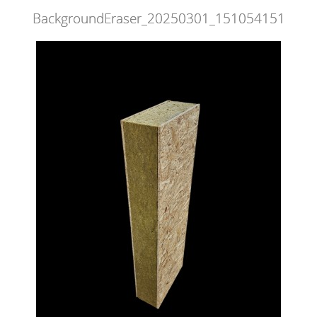
BackgroundEraser_20250301_151054151