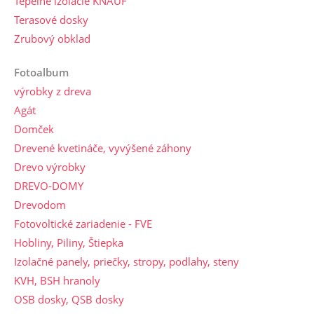
Tepelné izolácie KNAUF
Terasové dosky
Zrubový obklad
Fotoalbum
výrobky z dreva
Agát
Domček
Drevené kvetináče, vyvýšené záhony
Drevo výrobky
DREVO-DOMY
Drevodom
Fotovoltické zariadenie - FVE
Hobliny, Piliny, Štiepka
Izolačné panely, priečky, stropy, podlahy, steny
KVH, BSH hranoly
OSB dosky, QSB dosky