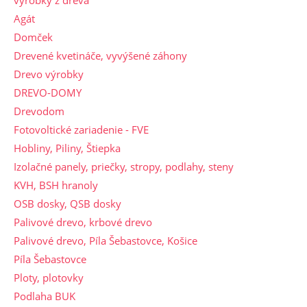
výrobky z dreva
Agát
Domček
Drevené kvetináče, vyvýšené záhony
Drevo výrobky
DREVO-DOMY
Drevodom
Fotovoltické zariadenie - FVE
Hobliny, Piliny, Štiepka
Izolačné panely, priečky, stropy, podlahy, steny
KVH, BSH hranoly
OSB dosky, QSB dosky
Palivové drevo, krbové drevo
Palivové drevo, Píla Šebastovce, Košice
Píla Šebastovce
Ploty, plotovky
Podlaha BUK