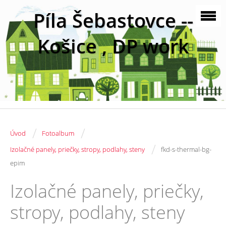
Píla Šebastovce --
Košice , DP work
/
/
Úvod
Fotoalbum
/
Izolačné panely, priečky, stropy, podlahy, steny
fkd-s-thermal-bg-
epim
Izolačné panely, priečky,
stropy, podlahy, steny