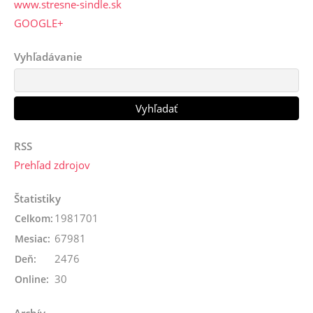
www.stresne-sindle.sk
GOOGLE+
Vyhľadávanie
RSS
Prehľad zdrojov
Štatistiky
1981701
Celkom:
67981
Mesiac:
2476
Deň:
30
Online: