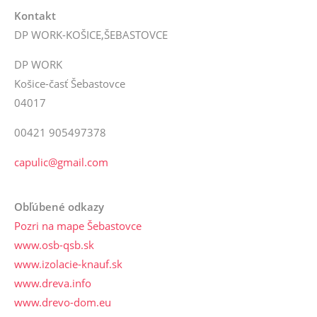
Kontakt
DP WORK-KOŠICE,ŠEBASTOVCE
DP WORK
Košice-časť Šebastovce
04017
00421 905497378
capulic@gmail.com
Obľúbené odkazy
Pozri na mape Šebastovce
www.osb-qsb.sk
www.izolacie-knauf.sk
www.dreva.info
www.drevo-dom.eu