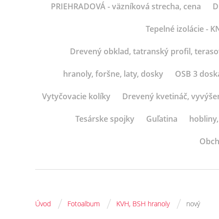
PRIEHRADOVÁ - väzníková strecha, cena
D
Tepelné izolácie -
Drevený obklad, tatranský profil, teras
hranoly, foršne, laty, dosky
OSB 3 dosk
Vytyčovacie kolíky
Drevený kvetináč, vyvýše
Tesárske spojky
Guľatina
hobliny,
Obch
/
/
/
Úvod
Fotoalbum
KVH, BSH hranoly
nový