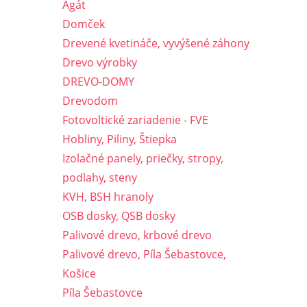
Agát
Domček
Drevené kvetináče, vyvýšené záhony
Drevo výrobky
DREVO-DOMY
Drevodom
Fotovoltické zariadenie - FVE
Hobliny, Piliny, Štiepka
Izolačné panely, priečky, stropy,
podlahy, steny
KVH, BSH hranoly
OSB dosky, QSB dosky
Palivové drevo, krbové drevo
Palivové drevo, Píla Šebastovce,
Košice
Píla Šebastovce