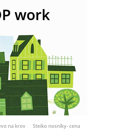
 DP work
evo na krov
Steiko nosníky- cena