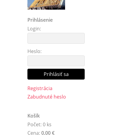
Prihlásenie
Login:
Heslo:
Registrácia
Zabudnuté heslo
Košík
Počet: 0 ks
Cena:
0,00 €