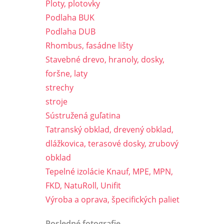
Ploty, plotovky
Podlaha BUK
Podlaha DUB
Rhombus, fasádne lišty
Stavebné drevo, hranoly, dosky,
foršne, laty
strechy
stroje
Sústružená guľatina
Tatranský obklad, drevený obklad,
dlážkovica, terasové dosky, zrubový
obklad
Tepelné izolácie Knauf, MPE, MPN,
FKD, NatuRoll, Unifit
Výroba a oprava, špecifických paliet
Posledné fotografie