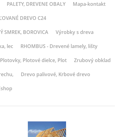
PALETY, DREVENE OBALY
Mapa-kontakt
BĽOVANÉ DREVO C24
NÝ SMREK, BOROVICA
Výrobky s dreva
a, lec
RHOMBUS - Drevené lamely, lišty
Plotovky, Plotové dielce, Plot
Zrubový obklad
rechu,
Drevo palivové, Krbové drevo
Eshop