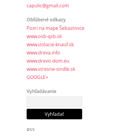
capulic@gmail.com
Obľúbené odkazy
Pozri na mape Šebastovce
www.osb-qsb.sk
www.izolacie-knauf.sk
www.dreva.info
www.drevo-dom.eu
www.stresne-sindle.sk
GOOGLE+
Vyhľadávanie
RSS