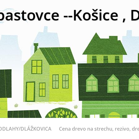
bastovce --Košice ,
ODLAHY/DLÁŽKOVICA
Cena drevo na strechu, rezivo, dr