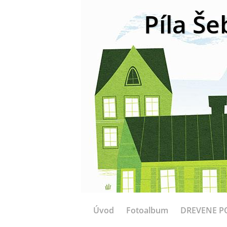
Píla Še
Úvod
Fotoalbum
DREVENE P