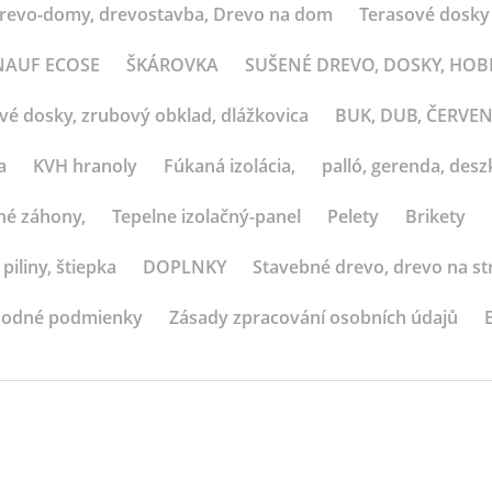
revo-domy, drevostavba, Drevo na dom
Terasové dosky
 KNAUF ECOSE
ŠKÁROVKA
SUŠENÉ DREVO, DOSKY, HO
ové dosky, zrubový obklad, dlážkovica
BUK, DUB, ČERVE
a
KVH hranoly
Fúkaná izolácia,
palló, gerenda, deszk
né záhony,
Tepelne izolačný-panel
Pelety
Brikety
 piliny, štiepka
DOPLNKY
Stavebné drevo, drevo na st
odné podmienky
Zásady zpracování osobních údajů