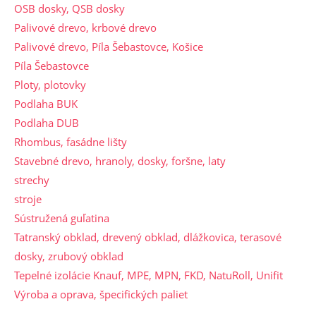
OSB dosky, QSB dosky
Palivové drevo, krbové drevo
Palivové drevo, Píla Šebastovce, Košice
Píla Šebastovce
Ploty, plotovky
Podlaha BUK
Podlaha DUB
Rhombus, fasádne lišty
Stavebné drevo, hranoly, dosky, foršne, laty
strechy
stroje
Sústružená guľatina
Tatranský obklad, drevený obklad, dlážkovica, terasové
dosky, zrubový obklad
Tepelné izolácie Knauf, MPE, MPN, FKD, NatuRoll, Unifit
Výroba a oprava, špecifických paliet