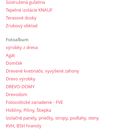
Sústružená guľatina
Tepelné izolácie KNAUF
Terasové dosky
Zrubový obklad
Fotoalbum
výrobky z dreva
Agát
Domček
Drevené kvetináče, vyvýšené záhony
Drevo výrobky
DREVO-DOMY
Drevodom
Fotovoltické zariadenie - FVE
Hobliny, Piliny, Štiepka
Izolačné panely, priečky, stropy, podlahy, steny
KVH, BSH hranoly