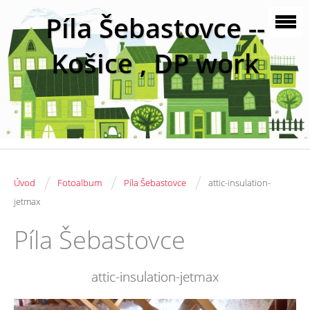
Píla Šebastovce --
Košice , DP work
/
/
/
Úvod
Fotoalbum
Píla Šebastovce
attic-insulation-
jetmax
Píla Šebastovce
attic-insulation-jetmax