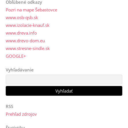
Obľúbené odkazy
Pozri na mape Šebastovce
www.osb-qsb.sk
www.izolacie-knauf.sk
www.dreva.info
www.drevo-dom.eu
www.stresne-sindle.sk
GOOGLE+
Vyhľadávanie
RSS
Prehľad zdrojov
Štatistiky