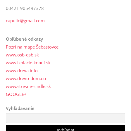
00421 905497378
capulic@gmail.com
Obľúbené odkazy
Pozri na mape Šebastovce
www.osb-qsb.sk
www.izolacie-knauf.sk
www.dreva.info
www.drevo-dom.eu
www.stresne-sindle.sk
GOOGLE+
Vyhľadávanie