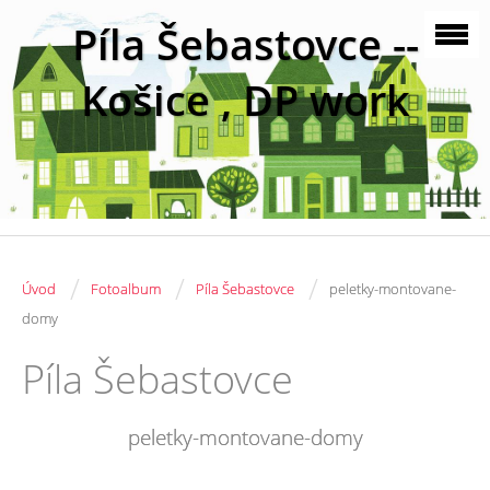
Píla Šebastovce --
Košice , DP work
/
/
/
Úvod
Fotoalbum
Píla Šebastovce
peletky-montovane-
domy
Píla Šebastovce
peletky-montovane-domy