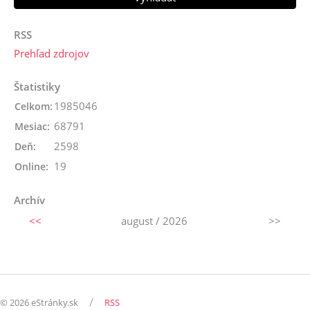
RSS
Prehľad zdrojov
Štatistiky
1985046
Celkom:
68791
Mesiac:
2598
Deň:
19
Online:
Archív
<<
august / 2026
>>
/
© 2026 eStránky.sk
RSS