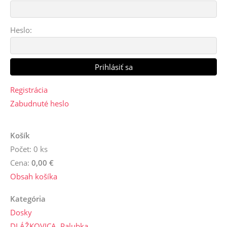
Heslo:
Registrácia
Zabudnuté heslo
Košík
Počet: 0 ks
Cena:
0,00 €
Obsah košíka
Kategória
Dosky
DLÁŽKOVICA, Palubka