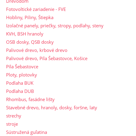
Drevodom
Fotovoltické zariadenie - FVE
Hobliny, Piliny, Štiepka
Izolačné panely, priečky, stropy, podlahy, steny
KVH, BSH hranoly
OSB dosky, QSB dosky
Palivové drevo, krbové drevo
Palivové drevo, Píla Šebastovce, Košice
Píla Šebastovce
Ploty, plotovky
Podlaha BUK
Podlaha DUB
Rhombus, fasádne lišty
Stavebné drevo, hranoly, dosky, foršne, laty
strechy
stroje
Sústružená guľatina