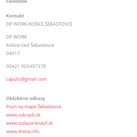
Facebook
Kontakt
DP WORK-KOŠICE,ŠEBASTOVCE
DP WORK
Košice-časť Šebastovce
04017
00421 905497378
capulic@gmail.com
Obľúbené odkazy
Pozri na mape Šebastovce
www.osb-qsb.sk
www.izolacie-knauf.sk
www.dreva.info