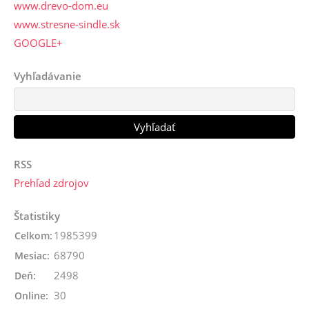
www.drevo-dom.eu
www.stresne-sindle.sk
GOOGLE+
Vyhľadávanie
RSS
Prehľad zdrojov
Štatistiky
1985399
Celkom:
68790
Mesiac:
2498
Deň:
30
Online: