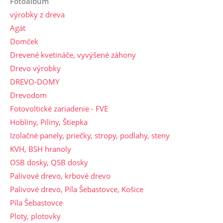
Fotoalbum
výrobky z dreva
Agát
Domček
Drevené kvetináče, vyvýšené záhony
Drevo výrobky
DREVO-DOMY
Drevodom
Fotovoltické zariadenie - FVE
Hobliny, Piliny, Štiepka
Izolačné panely, priečky, stropy, podlahy, steny
KVH, BSH hranoly
OSB dosky, QSB dosky
Palivové drevo, krbové drevo
Palivové drevo, Píla Šebastovce, Košice
Píla Šebastovce
Ploty, plotovky