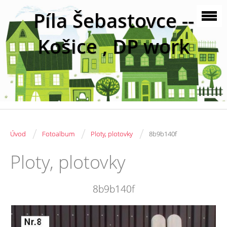
Píla Šebastovce --
Košice , DP work
/
/
/
Úvod
Fotoalbum
Ploty, plotovky
8b9b140f
Ploty, plotovky
8b9b140f