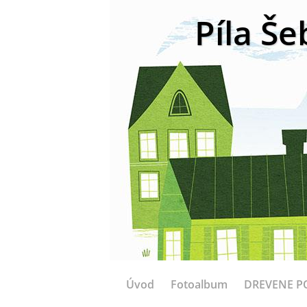
Píla Še
Úvod
Fotoalbum
DREVENE P