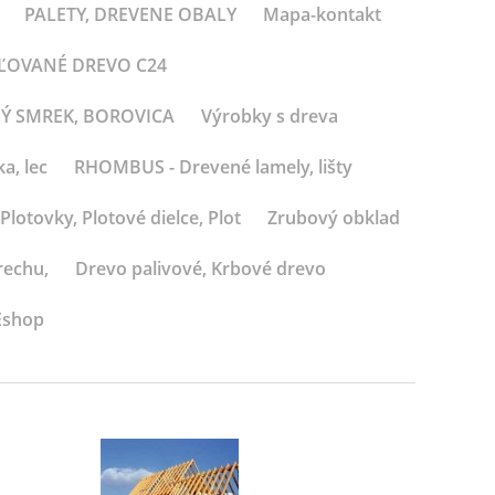
PALETY, DREVENE OBALY
Mapa-kontakt
BĽOVANÉ DREVO C24
NÝ SMREK, BOROVICA
Výrobky s dreva
a, lec
RHOMBUS - Drevené lamely, lišty
Plotovky, Plotové dielce, Plot
Zrubový obklad
rechu,
Drevo palivové, Krbové drevo
Eshop