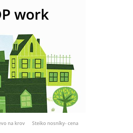
 DP work
evo na krov
Steiko nosníky- cena