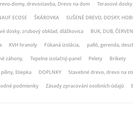
revo-domy, drevostavba, Drevo na dom
Terasové dosky
 KNAUF ECOSE
ŠKÁROVKA
SUŠENÉ DREVO, DOSKY, HO
ové dosky, zrubový obklad, dlážkovica
BUK, DUB, ČERVE
a
KVH hranoly
Fúkaná izolácia,
palló, gerenda, deszk
né záhony,
Tepelne izolačný-panel
Pelety
Brikety
 piliny, štiepka
DOPLNKY
Stavebné drevo, drevo na st
odné podmienky
Zásady zpracování osobních údajů