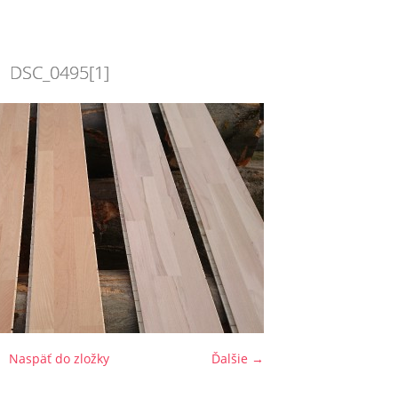
DSC_0495[1]
Naspäť do zložky
Ďalšie →