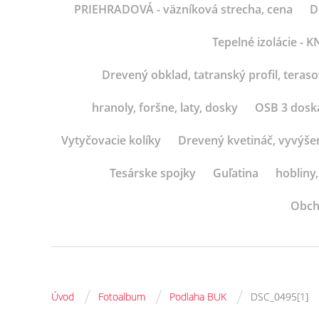
PRIEHRADOVÁ - väzníková strecha, cena
D
Tepelné izolácie -
Drevený obklad, tatranský profil, teras
hranoly, foršne, laty, dosky
OSB 3 dosk
Vytyčovacie kolíky
Drevený kvetináč, vyvýše
Tesárske spojky
Guľatina
hobliny,
Obch
/
/
/
Úvod
Fotoalbum
Podlaha BUK
DSC_0495[1]