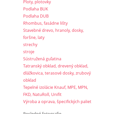
Ploty, plotovky
Podlaha BUK
Podlaha DUB
Rhombus, fasádne lišty
Stavebné drevo, hranoly, dosky,
foršne, laty
strechy
stroje
Sústružená guľatina
Tatranský obklad, drevený obklad,
dlážkovica, terasové dosky, zrubový
obklad
Tepelné izolácie Knauf, MPE, MPN,
FKD, NatuRoll, Unifit
Výroba a oprava, špecifických paliet
Posledné fotografie