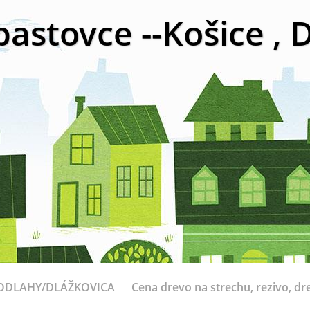
bastovce --Košice ,
ODLAHY/DLÁŽKOVICA
Cena drevo na strechu, rezivo, dr