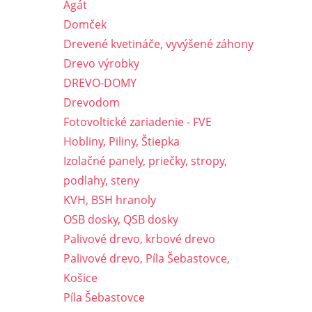
Agát
Domček
Drevené kvetináče, vyvýšené záhony
Drevo výrobky
DREVO-DOMY
Drevodom
Fotovoltické zariadenie - FVE
Hobliny, Piliny, Štiepka
Izolačné panely, priečky, stropy,
podlahy, steny
KVH, BSH hranoly
OSB dosky, QSB dosky
Palivové drevo, krbové drevo
Palivové drevo, Píla Šebastovce,
Košice
Píla Šebastovce