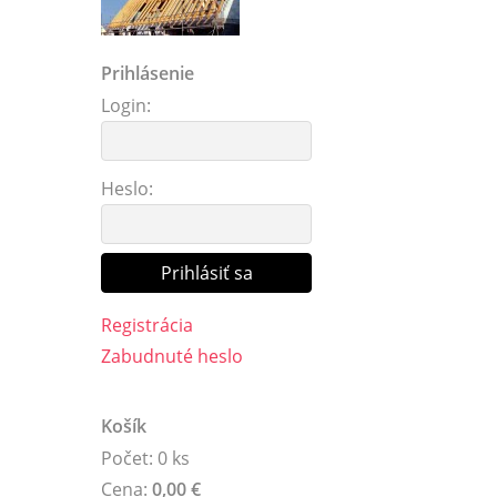
Prihlásenie
Login:
Heslo:
Registrácia
Zabudnuté heslo
Košík
Počet: 0 ks
Cena:
0,00 €