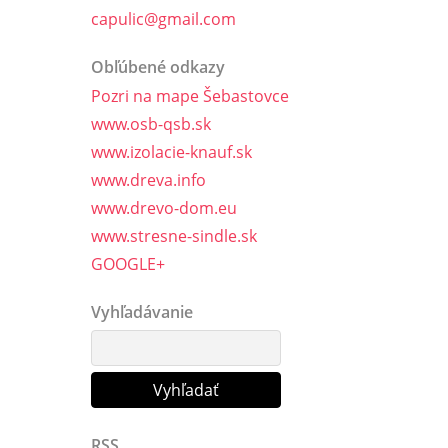
capulic@gmail.com
Obľúbené odkazy
Pozri na mape Šebastovce
www.osb-qsb.sk
www.izolacie-knauf.sk
www.dreva.info
www.drevo-dom.eu
www.stresne-sindle.sk
GOOGLE+
Vyhľadávanie
RSS