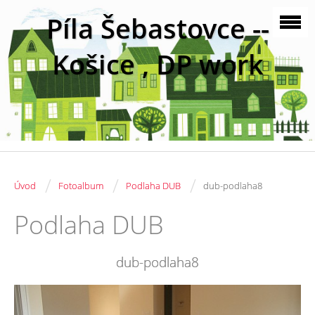
Píla Šebastovce --
Košice , DP work
/
/
/
Úvod
Fotoalbum
Podlaha DUB
dub-podlaha8
Podlaha DUB
dub-podlaha8