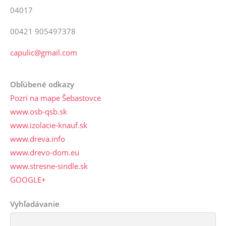
04017
00421 905497378
capulic@gmail.com
Obľúbené odkazy
Pozri na mape Šebastovce
www.osb-qsb.sk
www.izolacie-knauf.sk
www.dreva.info
www.drevo-dom.eu
www.stresne-sindle.sk
GOOGLE+
Vyhľadávanie