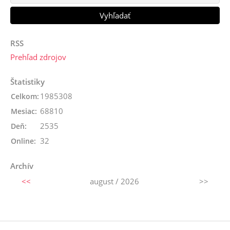
RSS
Prehľad zdrojov
Štatistiky
1985308
Celkom:
68810
Mesiac:
2535
Deň:
32
Online:
Archív
<<
august / 2026
>>