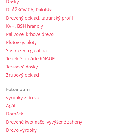
Dosky
DLÁŽKOVICA, Palubka
Drevený obklad, tatranský profil
KVH, BSH hranoly
Palivové, krbové drevo
Plotovky, ploty
Sústružená guľatina
Tepelné izolácie KNAUF
Terasové dosky
Zrubový obklad
Fotoalbum
výrobky z dreva
Agát
Domček
Drevené kvetináče, vyvýšené záhony
Drevo výrobky