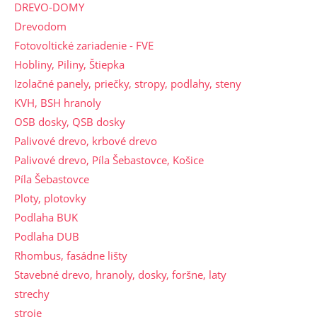
DREVO-DOMY
Drevodom
Fotovoltické zariadenie - FVE
Hobliny, Piliny, Štiepka
Izolačné panely, priečky, stropy, podlahy, steny
KVH, BSH hranoly
OSB dosky, QSB dosky
Palivové drevo, krbové drevo
Palivové drevo, Píla Šebastovce, Košice
Píla Šebastovce
Ploty, plotovky
Podlaha BUK
Podlaha DUB
Rhombus, fasádne lišty
Stavebné drevo, hranoly, dosky, foršne, laty
strechy
stroje