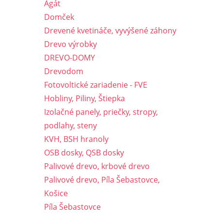
Agát
Domček
Drevené kvetináče, vyvýšené záhony
Drevo výrobky
DREVO-DOMY
Drevodom
Fotovoltické zariadenie - FVE
Hobliny, Piliny, Štiepka
Izolačné panely, priečky, stropy,
podlahy, steny
KVH, BSH hranoly
OSB dosky, QSB dosky
Palivové drevo, krbové drevo
Palivové drevo, Píla Šebastovce,
Košice
Píla Šebastovce