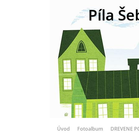
Píla Še
Úvod
Fotoalbum
DREVENE P