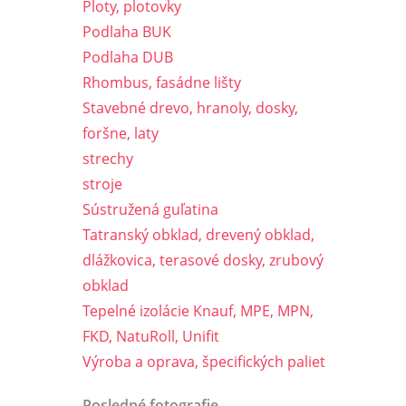
Ploty, plotovky
Podlaha BUK
Podlaha DUB
Rhombus, fasádne lišty
Stavebné drevo, hranoly, dosky,
foršne, laty
strechy
stroje
Sústružená guľatina
Tatranský obklad, drevený obklad,
dlážkovica, terasové dosky, zrubový
obklad
Tepelné izolácie Knauf, MPE, MPN,
FKD, NatuRoll, Unifit
Výroba a oprava, špecifických paliet
Posledné fotografie