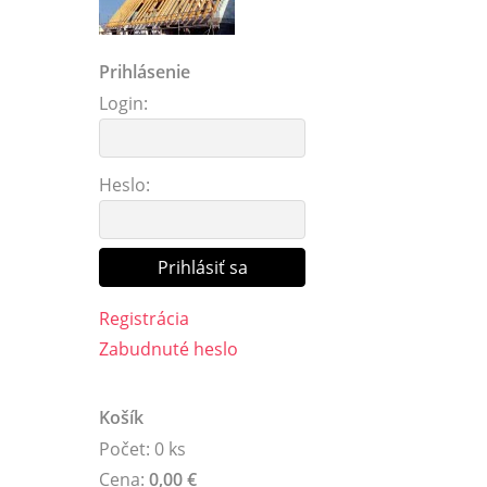
Prihlásenie
Login:
Heslo:
Registrácia
Zabudnuté heslo
Košík
Počet: 0 ks
Cena:
0,00 €