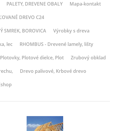
PALETY, DREVENE OBALY
Mapa-kontakt
BĽOVANÉ DREVO C24
NÝ SMREK, BOROVICA
Výrobky s dreva
a, lec
RHOMBUS - Drevené lamely, lišty
Plotovky, Plotové dielce, Plot
Zrubový obklad
rechu,
Drevo palivové, Krbové drevo
Eshop