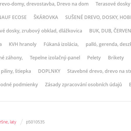
revo-domy, drevostavba, Drevo na dom
Terasové dosky
 KNAUF ECOSE
ŠKÁROVKA
SUŠENÉ DREVO, DOSKY, HO
ové dosky, zrubový obklad, dlážkovica
BUK, DUB, ČERVE
a
KVH hranoly
Fúkaná izolácia,
palló, gerenda, deszk
né záhony,
Tepelne izolačný-panel
Pelety
Brikety
 piliny, štiepka
DOPLNKY
Stavebné drevo, drevo na st
odné podmienky
Zásady zpracování osobních údajů
/
ršne, laty
p5010535