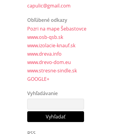
capulic@gmail.com
Obľúbené odkazy
Pozri na mape Šebastovce
www.osb-qsb.sk
www.izolacie-knauf.sk
www.dreva.info
www.drevo-dom.eu
www.stresne-sindle.sk
GOOGLE+
Vyhľadávanie
RSS