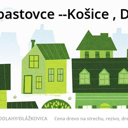
bastovce --Košice ,
ODLAHY/DLÁŽKOVICA
Cena drevo na strechu, rezivo, dr