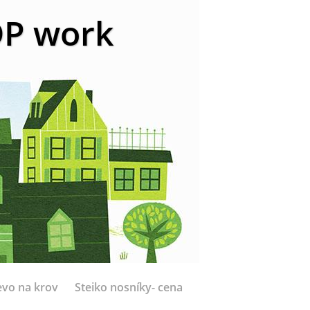
 DP work
evo na krov
Steiko nosníky- cena