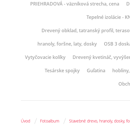
PRIEHRADOVÁ - väzníková strecha, cena
D
Tepelné izolácie -
Drevený obklad, tatranský profil, teras
hranoly, foršne, laty, dosky
OSB 3 dosk
Vytyčovacie kolíky
Drevený kvetináč, vyvýše
Tesárske spojky
Guľatina
hobliny,
Obch
/
/
Úvod
Fotoalbum
Stavebné drevo, hranoly, dosky, fo