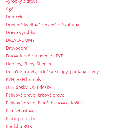
výrobky z dreva
Agát
Domček
Drevené kvetináče, vyvýšené záhony
Drevo výrobky
DREVO-DOMY
Drevodom
Fotovoltické zariadenie - FVE
Hobliny, Piliny, Štiepka
Izolačné panely, priečky, stropy, podlahy, steny
KVH, BSH hranoly
OSB dosky, QSB dosky
Palivové drevo, krbové drevo
Palivové drevo, Píla Šebastovce, Košice
Píla Šebastovce
Ploty, plotovky
Podlaha BUK