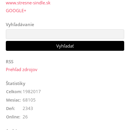
www.stresne-sindle.sk
GOOGLE+
Vyhľadávanie
RSS
Prehľad zdrojov
Štatistiky
1982017
Celkom:
68105
Mesiac:
2343
Deň:
26
Online: