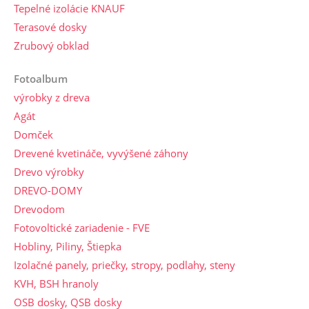
Tepelné izolácie KNAUF
Terasové dosky
Zrubový obklad
Fotoalbum
výrobky z dreva
Agát
Domček
Drevené kvetináče, vyvýšené záhony
Drevo výrobky
DREVO-DOMY
Drevodom
Fotovoltické zariadenie - FVE
Hobliny, Piliny, Štiepka
Izolačné panely, priečky, stropy, podlahy, steny
KVH, BSH hranoly
OSB dosky, QSB dosky