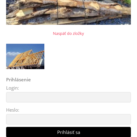
Naspäť do zložky
Prihlásenie
Login:
Heslo: