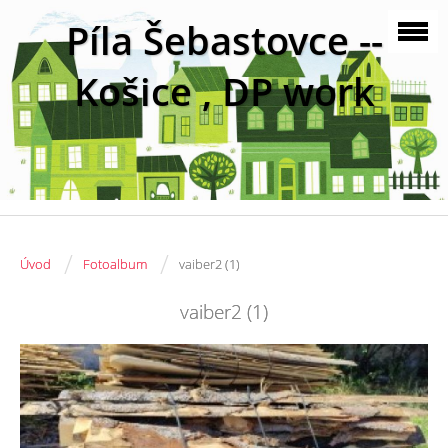
Píla Šebastovce --
Košice , DP work
/
/
Úvod
Fotoalbum
vaiber2 (1)
vaiber2 (1)