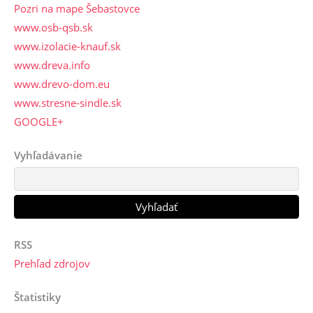
Pozri na mape Šebastovce
www.osb-qsb.sk
www.izolacie-knauf.sk
www.dreva.info
www.drevo-dom.eu
www.stresne-sindle.sk
GOOGLE+
Vyhľadávanie
RSS
Prehľad zdrojov
Štatistiky