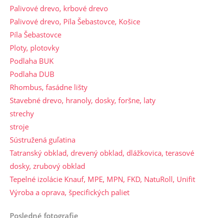
Palivové drevo, krbové drevo
Palivové drevo, Píla Šebastovce, Košice
Píla Šebastovce
Ploty, plotovky
Podlaha BUK
Podlaha DUB
Rhombus, fasádne lišty
Stavebné drevo, hranoly, dosky, foršne, laty
strechy
stroje
Sústružená guľatina
Tatranský obklad, drevený obklad, dlážkovica, terasové
dosky, zrubový obklad
Tepelné izolácie Knauf, MPE, MPN, FKD, NatuRoll, Unifit
Výroba a oprava, špecifických paliet
Posledné fotografie