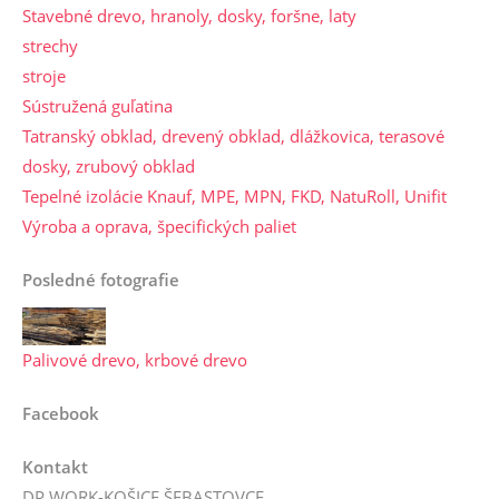
Stavebné drevo, hranoly, dosky, foršne, laty
strechy
stroje
Sústružená guľatina
Tatranský obklad, drevený obklad, dlážkovica, terasové
dosky, zrubový obklad
Tepelné izolácie Knauf, MPE, MPN, FKD, NatuRoll, Unifit
Výroba a oprava, špecifických paliet
Posledné fotografie
Palivové drevo, krbové drevo
Facebook
Kontakt
DP WORK-KOŠICE,ŠEBASTOVCE