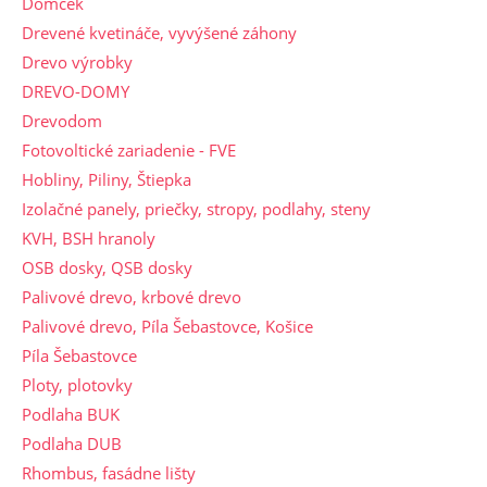
Domček
Drevené kvetináče, vyvýšené záhony
Drevo výrobky
DREVO-DOMY
Drevodom
Fotovoltické zariadenie - FVE
Hobliny, Piliny, Štiepka
Izolačné panely, priečky, stropy, podlahy, steny
KVH, BSH hranoly
OSB dosky, QSB dosky
Palivové drevo, krbové drevo
Palivové drevo, Píla Šebastovce, Košice
Píla Šebastovce
Ploty, plotovky
Podlaha BUK
Podlaha DUB
Rhombus, fasádne lišty