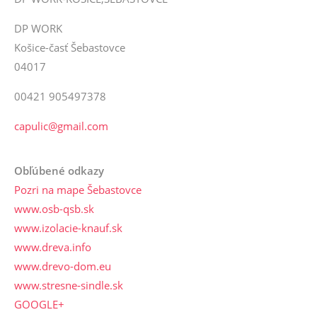
DP WORK
Košice-časť Šebastovce
04017
00421 905497378
capulic@gmail.com
Obľúbené odkazy
Pozri na mape Šebastovce
www.osb-qsb.sk
www.izolacie-knauf.sk
www.dreva.info
www.drevo-dom.eu
www.stresne-sindle.sk
GOOGLE+