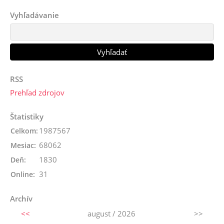
Vyhľadávanie
RSS
Prehľad zdrojov
Štatistiky
1987567
Celkom:
68062
Mesiac:
1830
Deň:
31
Online:
Archív
<<
august / 2026
>>