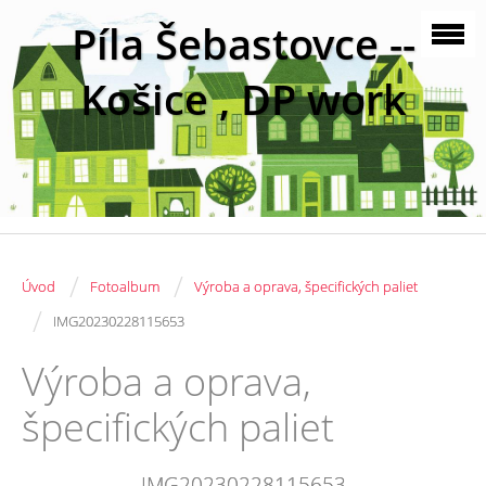
Píla Šebastovce --
Košice , DP work
/
/
Úvod
Fotoalbum
Výroba a oprava, špecifických paliet
/
IMG20230228115653
Výroba a oprava,
špecifických paliet
IMG20230228115653