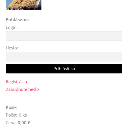
Prihlásenie
Login:
Heslo:
Registrácia
Zabudnuté heslo
Košík
Počet: 0 ks
Cena:
0,00 €