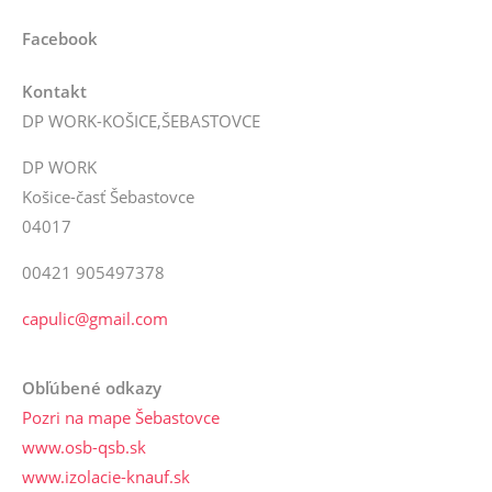
Facebook
Kontakt
DP WORK-KOŠICE,ŠEBASTOVCE
DP WORK
Košice-časť Šebastovce
04017
00421 905497378
capulic@gmail.com
Obľúbené odkazy
Pozri na mape Šebastovce
www.osb-qsb.sk
www.izolacie-knauf.sk