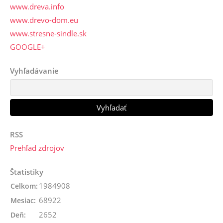
www.dreva.info
www.drevo-dom.eu
www.stresne-sindle.sk
GOOGLE+
Vyhľadávanie
RSS
Prehľad zdrojov
Štatistiky
1984908
Celkom:
68922
Mesiac:
2652
Deň: