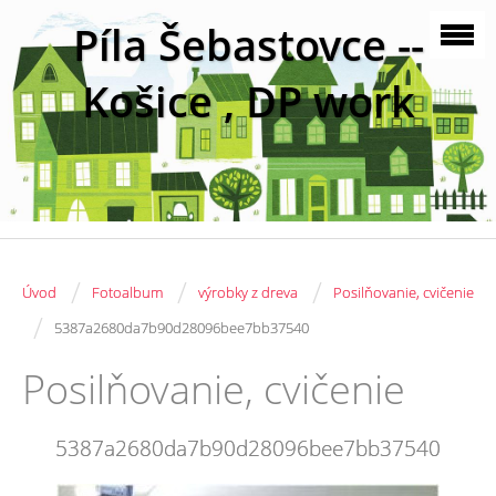
Píla Šebastovce --
Košice , DP work
/
/
/
Úvod
Fotoalbum
výrobky z dreva
Posilňovanie, cvičenie
/
5387a2680da7b90d28096bee7bb37540
Posilňovanie, cvičenie
5387a2680da7b90d28096bee7bb37540