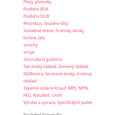
Ploty, plotovky
Podlaha BUK
Podlaha DUB
Rhombus, fasádne lišty
Stavebné drevo, hranoly, dosky,
foršne, laty
strechy
stroje
Sústružená guľatina
Tatranský obklad, drevený obklad,
dlážkovica, terasové dosky, zrubový
obklad
Tepelné izolácie Knauf, MPE, MPN,
FKD, NatuRoll, Unifit
Výroba a oprava, špecifických paliet
Posledné fotografie