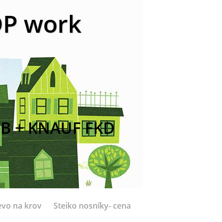
 DP work
B + KNAUF FKD
evo na krov
Steiko nosníky- cena