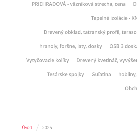
PRIEHRADOVÁ - väzníková strecha, cena
D
Tepelné izolácie -
Drevený obklad, tatranský profil, teras
hranoly, foršne, laty, dosky
OSB 3 dosk
Vytyčovacie kolíky
Drevený kvetináč, vyvýše
Tesárske spojky
Guľatina
hobliny,
Obch
/
Úvod
2025