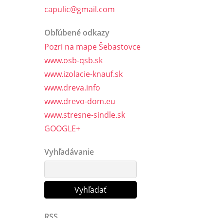
capulic@gmail.com
Obľúbené odkazy
Pozri na mape Šebastovce
www.osb-qsb.sk
www.izolacie-knauf.sk
www.dreva.info
www.drevo-dom.eu
www.stresne-sindle.sk
GOOGLE+
Vyhľadávanie
RSS