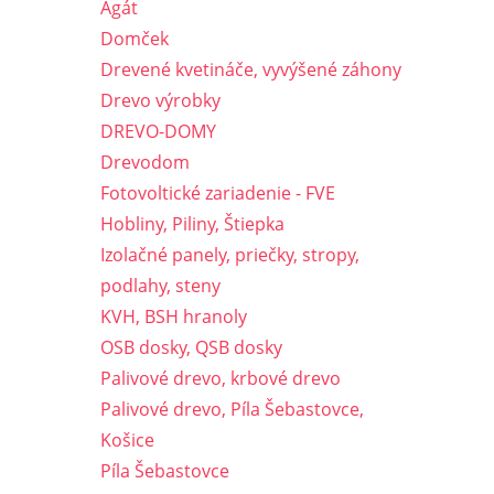
Agát
Domček
Drevené kvetináče, vyvýšené záhony
Drevo výrobky
DREVO-DOMY
Drevodom
Fotovoltické zariadenie - FVE
Hobliny, Piliny, Štiepka
Izolačné panely, priečky, stropy,
podlahy, steny
KVH, BSH hranoly
OSB dosky, QSB dosky
Palivové drevo, krbové drevo
Palivové drevo, Píla Šebastovce,
Košice
Píla Šebastovce