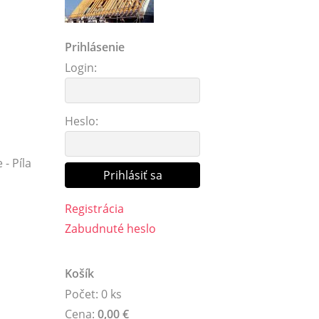
Prihlásenie
Login:
Heslo:
- Píla
Registrácia
Zabudnuté heslo
Košík
Počet: 0 ks
Cena:
0,00 €