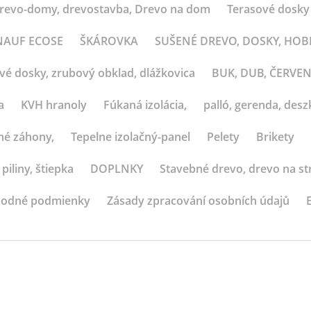
revo-domy, drevostavba, Drevo na dom
Terasové dosky
 KNAUF ECOSE
ŠKÁROVKA
SUŠENÉ DREVO, DOSKY, HO
ové dosky, zrubový obklad, dlážkovica
BUK, DUB, ČERVE
a
KVH hranoly
Fúkaná izolácia,
palló, gerenda, deszk
né záhony,
Tepelne izolačný-panel
Pelety
Brikety
 piliny, štiepka
DOPLNKY
Stavebné drevo, drevo na st
odné podmienky
Zásady zpracování osobních údajů