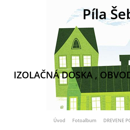
Píla Še
IZOLAČNÁ DOSKA , OBVO
Úvod
Fotoalbum
DREVENE P