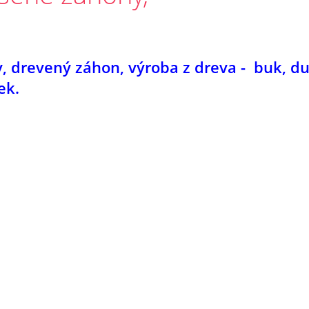
y
, drevený záhon, výroba z dreva - buk, du
ek.