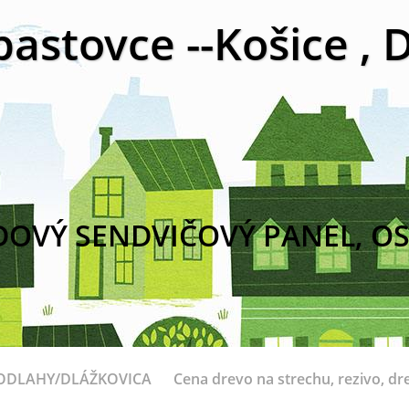
bastovce --Košice ,
DOVÝ SENDVIČOVÝ PANEL, OS
ODLAHY/DLÁŽKOVICA
Cena drevo na strechu, rezivo, dr