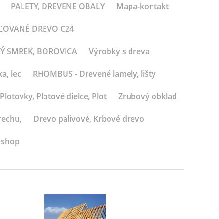
PALETY, DREVENE OBALY
Mapa-kontakt
BĽOVANÉ DREVO C24
NÝ SMREK, BOROVICA
Výrobky s dreva
a, lec
RHOMBUS - Drevené lamely, lišty
Plotovky, Plotové dielce, Plot
Zrubový obklad
rechu,
Drevo palivové, Krbové drevo
Eshop