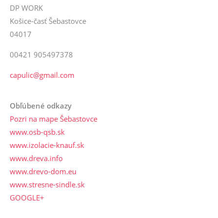
DP WORK
Košice-časť Šebastovce
04017
00421 905497378
capulic@gmail.com
Obľúbené odkazy
Pozri na mape Šebastovce
www.osb-qsb.sk
www.izolacie-knauf.sk
www.dreva.info
www.drevo-dom.eu
www.stresne-sindle.sk
GOOGLE+