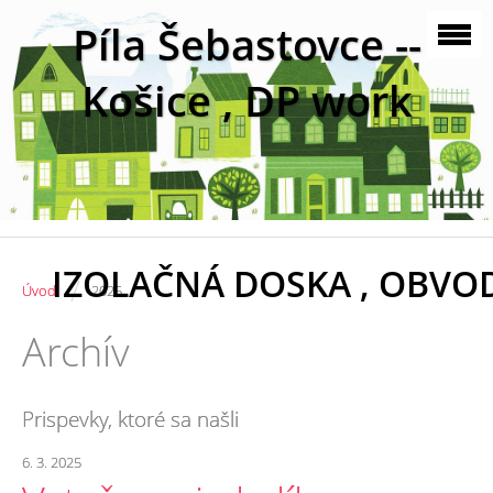
Píla Šebastovce --
Košice , DP work
IZOLAČNÁ DOSKA , OBVO
/
Úvod
2025
Archív
Prispevky, ktoré sa našli
6. 3. 2025