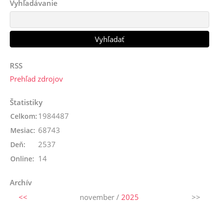
Vyhľadávanie
RSS
Prehľad zdrojov
Štatistiky
1984487
Celkom:
68743
Mesiac:
2537
Deň:
14
Online:
Archív
<<
november /
2025
>>