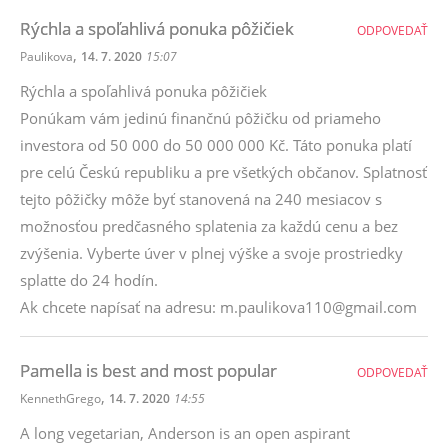
Rýchla a spoľahlivá ponuka pôžičiek
ODPOVEDAŤ
,
Paulikova
14. 7. 2020
15:07
Rýchla a spoľahlivá ponuka pôžičiek
Ponúkam vám jedinú finančnú pôžičku od priameho
investora od 50 000 do 50 000 000 Kč. Táto ponuka platí
pre celú Českú republiku a pre všetkých občanov. Splatnosť
tejto pôžičky môže byť stanovená na 240 mesiacov s
možnosťou predčasného splatenia za každú cenu a bez
zvýšenia. Vyberte úver v plnej výške a svoje prostriedky
splatte do 24 hodín.
Ak chcete napísať na adresu: m.paulikova110@gmail.com
Pamella is best and most popular
ODPOVEDAŤ
,
KennethGrego
14. 7. 2020
14:55
A long vegetarian, Anderson is an open aspirant