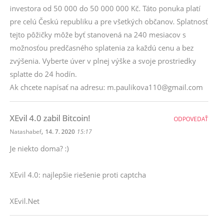
investora od 50 000 do 50 000 000 Kč. Táto ponuka platí
pre celú Českú republiku a pre všetkých občanov. Splatnosť
tejto pôžičky môže byť stanovená na 240 mesiacov s
možnosťou predčasného splatenia za každú cenu a bez
zvýšenia. Vyberte úver v plnej výške a svoje prostriedky
splatte do 24 hodín.
Ak chcete napísať na adresu: m.paulikova110@gmail.com
XEvil 4.0 zabil Bitcoin!
ODPOVEDAŤ
,
Natashabef
14. 7. 2020
15:17
Je niekto doma? :)
XEvil 4.0: najlepšie riešenie proti captcha
XEvil.Net