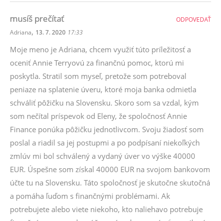
musíš prečítať
ODPOVEDAŤ
,
Adriana
13. 7. 2020
17:33
Moje meno je Adriana, chcem využiť túto príležitosť a
oceniť Annie Terryovú za finančnú pomoc, ktorú mi
poskytla. Stratil som myseľ, pretože som potreboval
peniaze na splatenie úveru, ktoré moja banka odmietla
schváliť pôžičku na Slovensku. Skoro som sa vzdal, kým
som nečítal príspevok od Eleny, že spoločnosť Annie
Finance ponúka pôžičku jednotlivcom. Svoju žiadosť som
poslal a riadil sa jej postupmi a po podpísaní niekoľkých
zmlúv mi bol schválený a vydaný úver vo výške 40000
EUR. Úspešne som získal 40000 EUR na svojom bankovom
účte tu na Slovensku. Táto spoločnosť je skutočne skutočná
a pomáha ľuďom s finančnými problémami. Ak
potrebujete alebo viete niekoho, kto naliehavo potrebuje