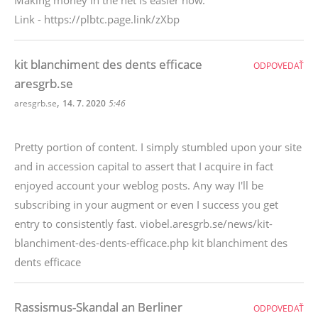
Making money in the net is easier now.
Link - https://plbtc.page.link/zXbp
kit blanchiment des dents efficace
ODPOVEDAŤ
aresgrb.se
,
aresgrb.se
14. 7. 2020
5:46
Pretty portion of content. I simply stumbled upon your site
and in accession capital to assert that I acquire in fact
enjoyed account your weblog posts. Any way I'll be
subscribing in your augment or even I success you get
entry to consistently fast. viobel.aresgrb.se/news/kit-
blanchiment-des-dents-efficace.php kit blanchiment des
dents efficace
Rassismus-Skandal an Berliner
ODPOVEDAŤ