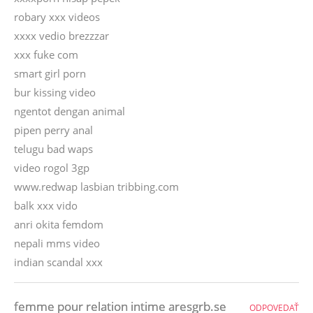
robary xxx videos
xxxx vedio brezzzar
xxx fuke com
smart girl porn
bur kissing video
ngentot dengan animal
pipen perry anal
telugu bad waps
video rogol 3gp
www.redwap lasbian tribbing.com
balk xxx vido
anri okita femdom
nepali mms video
indian scandal xxx
femme pour relation intime aresgrb.se
ODPOVEDAŤ