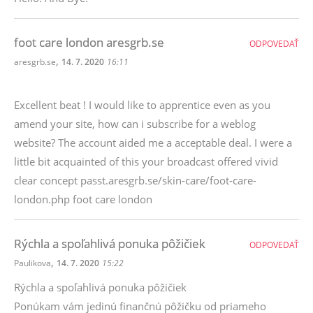
foot care london aresgrb.se
ODPOVEDAŤ
,
aresgrb.se
14. 7. 2020
16:11
Excellent beat ! I would like to apprentice even as you
amend your site, how can i subscribe for a weblog
website? The account aided me a acceptable deal. I were a
little bit acquainted of this your broadcast offered vivid
clear concept passt.aresgrb.se/skin-care/foot-care-
london.php foot care london
Rýchla a spoľahlivá ponuka pôžičiek
ODPOVEDAŤ
,
Paulikova
14. 7. 2020
15:22
Rýchla a spoľahlivá ponuka pôžičiek
Ponúkam vám jedinú finančnú pôžičku od priameho