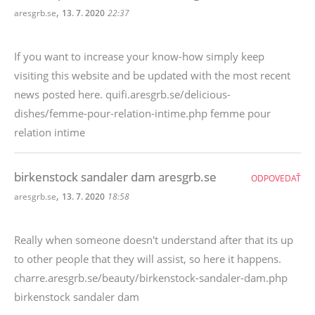
,
aresgrb.se
13. 7. 2020
22:37
If you want to increase your know-how simply keep
visiting this website and be updated with the most recent
news posted here. quifi.aresgrb.se/delicious-
dishes/femme-pour-relation-intime.php femme pour
relation intime
birkenstock sandaler dam aresgrb.se
ODPOVEDAŤ
,
aresgrb.se
13. 7. 2020
18:58
Really when someone doesn't understand after that its up
to other people that they will assist, so here it happens.
charre.aresgrb.se/beauty/birkenstock-sandaler-dam.php
birkenstock sandaler dam