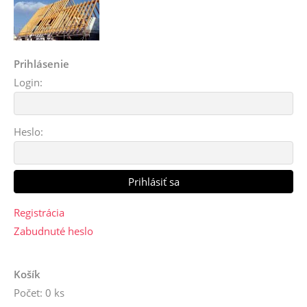
Prihlásenie
Login:
Heslo:
Registrácia
Zabudnuté heslo
Košík
Počet: 0 ks