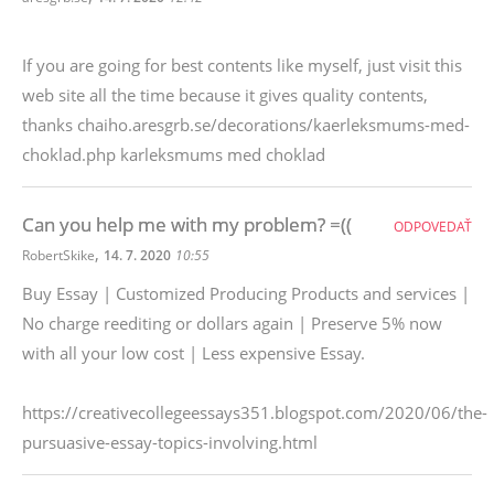
If you are going for best contents like myself, just visit this
web site all the time because it gives quality contents,
thanks chaiho.aresgrb.se/decorations/kaerleksmums-med-
choklad.php karleksmums med choklad
Can you help me with my problem? =((
ODPOVEDAŤ
,
RobertSkike
14. 7. 2020
10:55
Buy Essay | Customized Producing Products and services |
No charge reediting or dollars again | Preserve 5% now
with all your low cost | Less expensive Essay.
https://creativecollegeessays351.blogspot.com/2020/06/the-
pursuasive-essay-topics-involving.html