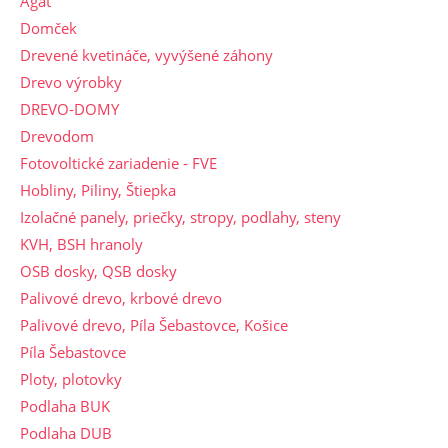
Agát
Domček
Drevené kvetináče, vyvýšené záhony
Drevo výrobky
DREVO-DOMY
Drevodom
Fotovoltické zariadenie - FVE
Hobliny, Piliny, Štiepka
Izolačné panely, priečky, stropy, podlahy, steny
KVH, BSH hranoly
OSB dosky, QSB dosky
Palivové drevo, krbové drevo
Palivové drevo, Píla Šebastovce, Košice
Píla Šebastovce
Ploty, plotovky
Podlaha BUK
Podlaha DUB