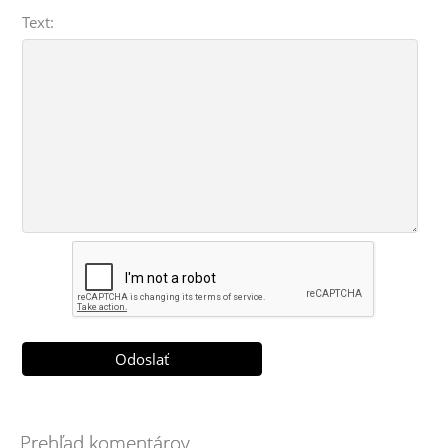
Text:
Prehľad komentárov