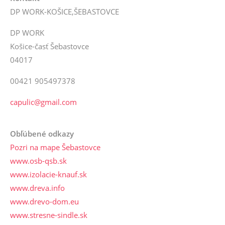
DP WORK-KOŠICE,ŠEBASTOVCE
DP WORK
Košice-časť Šebastovce
04017
00421 905497378
capulic@gmail.com
Obľúbené odkazy
Pozri na mape Šebastovce
www.osb-qsb.sk
www.izolacie-knauf.sk
www.dreva.info
www.drevo-dom.eu
www.stresne-sindle.sk