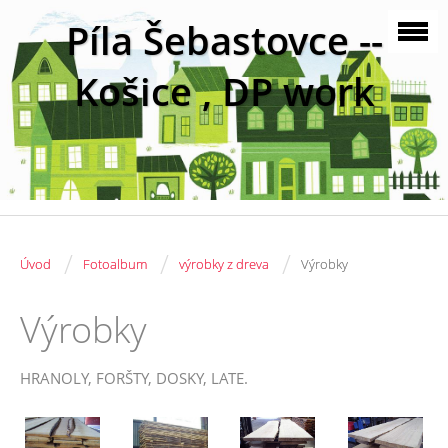
Píla Šebastovce --
Košice , DP work
/
/
/
Úvod
Fotoalbum
výrobky z dreva
Výrobky
Výrobky
HRANOLY, FORŠTY, DOSKY, LATE.