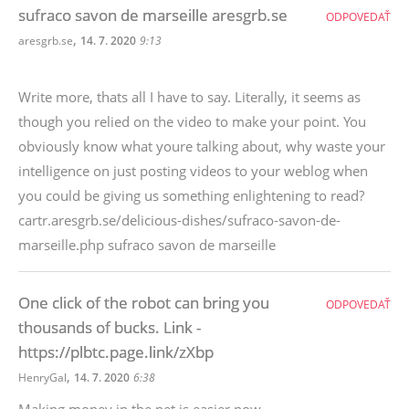
sufraco savon de marseille aresgrb.se
ODPOVEDAŤ
,
aresgrb.se
14. 7. 2020
9:13
Write more, thats all I have to say. Literally, it seems as
though you relied on the video to make your point. You
obviously know what youre talking about, why waste your
intelligence on just posting videos to your weblog when
you could be giving us something enlightening to read?
cartr.aresgrb.se/delicious-dishes/sufraco-savon-de-
marseille.php sufraco savon de marseille
One click of the robot can bring you
ODPOVEDAŤ
thousands of bucks. Link -
https://plbtc.page.link/zXbp
,
HenryGal
14. 7. 2020
6:38