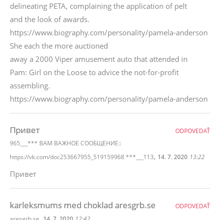
delineating PETA, complaining the application of pelt
and the look of awards.
https://www.biography.com/personality/pamela-anderson
She each the more auctioned
away a 2000 Viper amusement auto that attended in
Pam: Girl on the Loose to advice the not-for-profit
assembling.
https://www.biography.com/personality/pamela-anderson
Привет
ODPOVEDAŤ
965___*** ВАМ ВАЖНОЕ СООБЩЕНИЕ::
,
https://vk.com/doc253667955_519159968 ***___113
14. 7. 2020
13:22
Привет
karleksmums med choklad aresgrb.se
ODPOVEDAŤ
,
aresgrb.se
14. 7. 2020
12:42