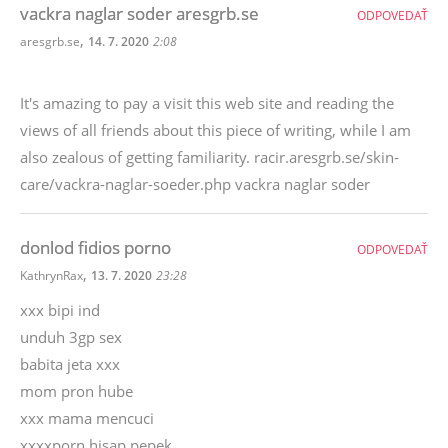
vackra naglar soder aresgrb.se
ODPOVEDAŤ
,
aresgrb.se
14. 7. 2020
2:08
It's amazing to pay a visit this web site and reading the
views of all friends about this piece of writing, while I am
also zealous of getting familiarity. racir.aresgrb.se/skin-
care/vackra-naglar-soeder.php vackra naglar soder
donlod fidios porno
ODPOVEDAŤ
,
KathrynRax
13. 7. 2020
23:28
xxx bipi ind
unduh 3gp sex
babita jeta xxx
mom pron hube
xxx mama mencuci
xxxxporn hisap pepek