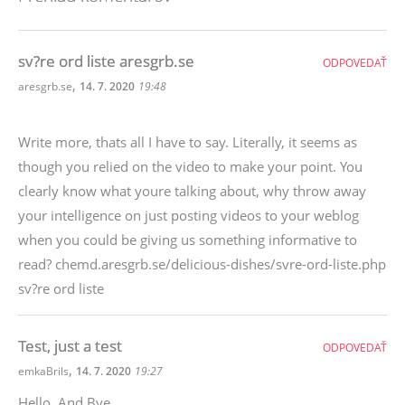
sv?re ord liste aresgrb.se
ODPOVEDAŤ
,
aresgrb.se
14. 7. 2020
19:48
Write more, thats all I have to say. Literally, it seems as
though you relied on the video to make your point. You
clearly know what youre talking about, why throw away
your intelligence on just posting videos to your weblog
when you could be giving us something informative to
read? chemd.aresgrb.se/delicious-dishes/svre-ord-liste.php
sv?re ord liste
Test, just a test
ODPOVEDAŤ
,
emkaBrils
14. 7. 2020
19:27
Hello. And Bye.