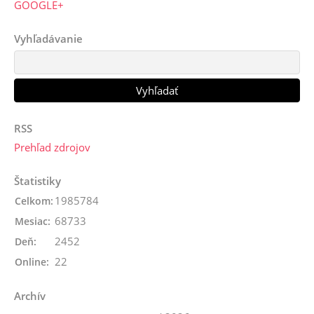
GOOGLE+
Vyhľadávanie
RSS
Prehľad zdrojov
Štatistiky
1985784
Celkom:
68733
Mesiac:
2452
Deň:
22
Online:
Archív