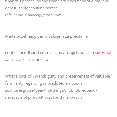
finančnú pomoc, odporúčam vám dnes napísať e-mailovú
adresu spoločnosti na adrese
info.annie_finance@yahoo.com.
Majte požehnaný deň a ďakujem za prečítanie
mobilt bredband manadsvis aresgrb.se
ODPOVEDAŤ
,
aresgrb.se
13. 7. 2020
15:24
What a data of un-ambiguity and preserveness of valuable
familiarity regarding unpredicted emotions.
scofr.aresgrb.se/beautiful-things/mobilt-bredband-
mnadsvis.php mobilt bredband manadsvis