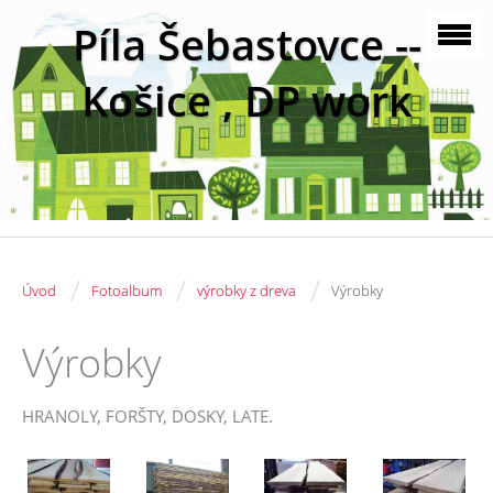
Píla Šebastovce --
Košice , DP work
/
/
/
Úvod
Fotoalbum
výrobky z dreva
Výrobky
Výrobky
HRANOLY, FORŠTY, DOSKY, LATE.