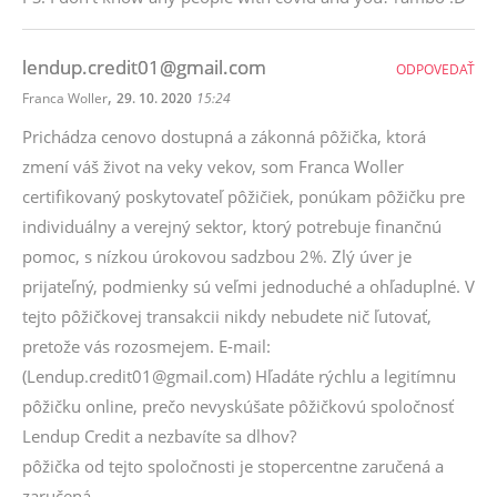
lendup.credit01@gmail.com
ODPOVEDAŤ
,
Franca Woller
29. 10. 2020
15:24
Prichádza cenovo dostupná a zákonná pôžička, ktorá
zmení váš život na veky vekov, som Franca Woller
certifikovaný poskytovateľ pôžičiek, ponúkam pôžičku pre
individuálny a verejný sektor, ktorý potrebuje finančnú
pomoc, s nízkou úrokovou sadzbou 2%. Zlý úver je
prijateľný, podmienky sú veľmi jednoduché a ohľaduplné. V
tejto pôžičkovej transakcii nikdy nebudete nič ľutovať,
pretože vás rozosmejem. E-mail:
(Lendup.credit01@gmail.com) Hľadáte rýchlu a legitímnu
pôžičku online, prečo nevyskúšate pôžičkovú spoločnosť
Lendup Credit a nezbavíte sa dlhov?
pôžička od tejto spoločnosti je stopercentne zaručená a
zaručená