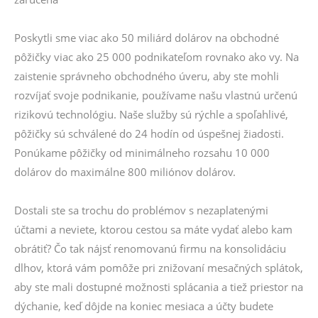
Poskytli sme viac ako 50 miliárd dolárov na obchodné
pôžičky viac ako 25 000 podnikateľom rovnako ako vy. Na
zaistenie správneho obchodného úveru, aby ste mohli
rozvíjať svoje podnikanie, používame našu vlastnú určenú
rizikovú technológiu. Naše služby sú rýchle a spoľahlivé,
pôžičky sú schválené do 24 hodín od úspešnej žiadosti.
Ponúkame pôžičky od minimálneho rozsahu 10 000
dolárov do maximálne 800 miliónov dolárov.
Dostali ste sa trochu do problémov s nezaplatenými
účtami a neviete, ktorou cestou sa máte vydať alebo kam
obrátiť? Čo tak nájsť renomovanú firmu na konsolidáciu
dlhov, ktorá vám pomôže pri znižovaní mesačných splátok,
aby ste mali dostupné možnosti splácania a tiež priestor na
dýchanie, keď dôjde na koniec mesiaca a účty budete