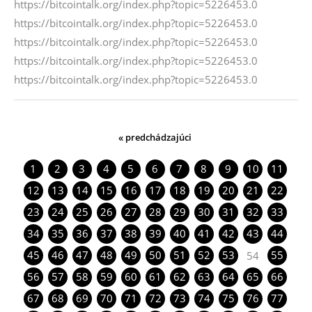
https://bitcointalk.org/index.php?topic=5226453.0
https://bitcointalk.org/index.php?topic=5226453.0
https://bitcointalk.org/index.php?topic=5226453.0
https://bitcointalk.org/index.php?topic=5226453.0
https://bitcointalk.org/index.php?topic=5226453.0
« predchádzajúci
1
2
3
4
5
6
7
8
9
10
11
12
13
14
15
16
17
18
19
20
21
22
23
24
25
26
27
28
29
30
31
32
33
34
35
36
37
38
39
40
41
42
43
44
45
46
47
48
49
50
51
52
53
55
54
56
57
58
59
60
61
62
63
64
65
66
67
68
69
70
71
72
73
74
75
76
77