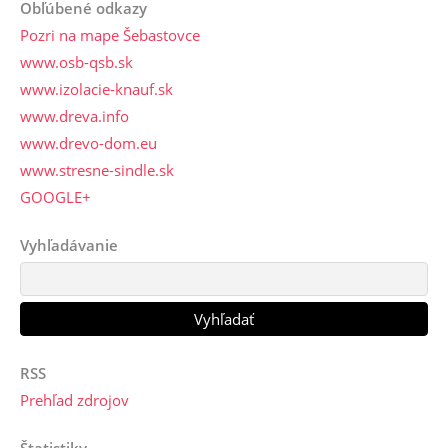
Obľúbené odkazy
Pozri na mape Šebastovce
www.osb-qsb.sk
www.izolacie-knauf.sk
www.dreva.info
www.drevo-dom.eu
www.stresne-sindle.sk
GOOGLE+
Vyhľadávanie
RSS
Prehľad zdrojov