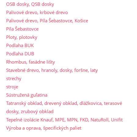
OSB dosky, QSB dosky
Palivové drevo, krbové drevo
Palivové drevo, Píla Šebastovce, Košice
Píla Šebastovce
Ploty, plotovky
Podlaha BUK
Podlaha DUB
Rhombus, fasádne lišty
Stavebné drevo, hranoly, dosky, foršne, laty
strechy
stroje
Sústružená guľatina
Tatranský obklad, drevený obklad, dlážkovica, terasové
dosky, zrubový obklad
Tepelné izolácie Knauf, MPE, MPN, FKD, NatuRoll, Unifit
Výroba a oprava, špecifických paliet