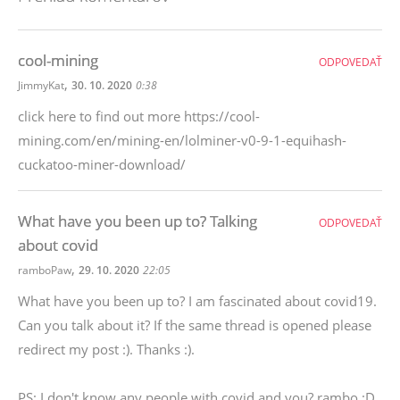
cool-mining
ODPOVEDAŤ
,
JimmyKat
30. 10. 2020
0:38
click here to find out more https://cool-
mining.com/en/mining-en/lolminer-v0-9-1-equihash-
cuckatoo-miner-download/
What have you been up to? Talking
ODPOVEDAŤ
about covid
,
ramboPaw
29. 10. 2020
22:05
What have you been up to? I am fascinated about covid19.
Can you talk about it? If the same thread is opened please
redirect my post :). Thanks :).
PS: I don't know any people with covid and you? rambo :D