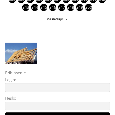
243
244
245
246
247
248
249
250
následující »
Prihlásenie
Login:
Heslo: