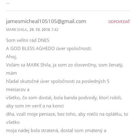
...
jamesmicheal105105@gmail.com
ODPOVEDAŤ
,
MARK SHILA
29. 10. 2016
7:42
Som veľmi rád DNES
A GOD BLESS AGHEDO úver spoločnosti.
Ahoj,
Volám sa MARK Shila, ja som zo slovenčiny, som ženatý,
mám
hľadal skutočné úver spoločnosti za posledných 5
mesiacov a
všetko, čo som dostal, bola banda podvody, ktorí robili,
aby som im veriť a na konci
dňa, vzali moje peniaze, bez toho, aby niečo na oplátku, to
všetko
moja nádej bola stratená, dostal som zmätený a