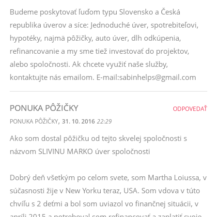
Budeme poskytovať ľuďom typu Slovensko a Česká
republika úverov a síce: Jednoduché úver, spotrebiteľovi,
hypotéky, najmä pôžičky, auto úver, dlh odkúpenia,
refinancovanie a my sme tiež investovať do projektov,
alebo spoločnosti. Ak chcete využiť naše služby,
kontaktujte nás emailom. E-mail:sabinhelps@gmail.com
PONUKA PÔŽIČKY
ODPOVEDAŤ
,
PONUKA PÔŽIČKY
31. 10. 2016
22:29
Ako som dostal pôžičku od tejto skvelej spoločnosti s
názvom SLIVINU MARKO úver spoločnosti
Dobrý deň všetkým po celom svete, som Martha Loiussa, v
súčasnosti žije v New Yorku teraz, USA. Som vdova v túto
chvíľu s 2 deťmi a bol som uviazol vo finančnej situácii, v
apríli 2015 a potreboval som refinancovať a zaplatiť svoje