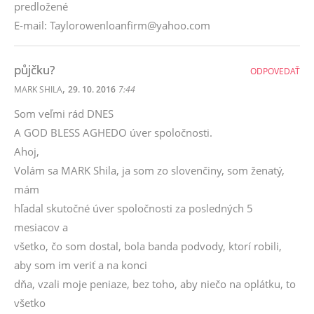
predložené
E-mail: Taylorowenloanfirm@yahoo.com
půjčku?
ODPOVEDAŤ
,
MARK SHILA
29. 10. 2016
7:44
Som veľmi rád DNES
A GOD BLESS AGHEDO úver spoločnosti.
Ahoj,
Volám sa MARK Shila, ja som zo slovenčiny, som ženatý,
mám
hľadal skutočné úver spoločnosti za posledných 5
mesiacov a
všetko, čo som dostal, bola banda podvody, ktorí robili,
aby som im veriť a na konci
dňa, vzali moje peniaze, bez toho, aby niečo na oplátku, to
všetko