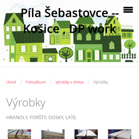
Píla Šebastovce --
Košice , DP work
/
/
/
Úvod
Fotoalbum
výrobky z dreva
Výrobky
Výrobky
HRANOLY, FORŠTY, DOSKY, LATE.