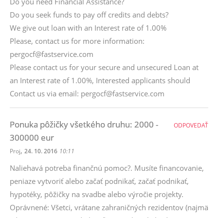
Do you need Financial Assistance?
Do you seek funds to pay off credits and debts?
We give out loan with an Interest rate of 1.00%
Please, contact us for more information:
pergocf@fastservice.com
Please contact us for your secure and unsecured Loan at
an Interest rate of 1.00%, Interested applicants should
Contact us via email: pergocf@fastservice.com
Ponuka pôžičky všetkého druhu: 2000 -
ODPOVEDAŤ
300000 eur
,
Proj
24. 10. 2016
10:11
Naliehavá potreba finančnú pomoc?. Musíte financovanie,
peniaze vytvoriť alebo začať podnikať, začať podnikať,
hypotéky, pôžičky na svadbe alebo výročie projekty.
Oprávnené: Všetci, vrátane zahraničných rezidentov (najmä