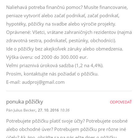
Naliehavá potreba finančnú pomoc? Musíte financovanie,
peniaze vytvoriť alebo začať podnikať, začať podnikať,
hypotéky, pôžičky na svadbe alebo výročie projekty.
Oprávnené: Všetci, vrátane zahraničných rezidentov (najmä
zdravotná sestra, podnikateľ, pestúnky, obchodníci).
Ide o pôžičky bez akejkoľvek záruky alebo obmedzenia.
Výška úveru: od 2000 do 300.000 eur.
Veľmi priaznivá úroková sadzba (1,2 na 4,4%).
Prosím, kontaktujte nás požiadať o pôžičku.
E-mail: audproj@gmail.com
ponuka pôžičky
ODPOVEDAŤ
,
Pán Julius Becker
27. 10. 2016
10:36
Potrebujete pôžičku platiť svoje účty? Potrebujete osobné
alebo obchodné úver? Potrebujem pôžičku pre rôzne iné
účely? Ak áno, obráťte sa na nás ešte dnes o pôžičku.