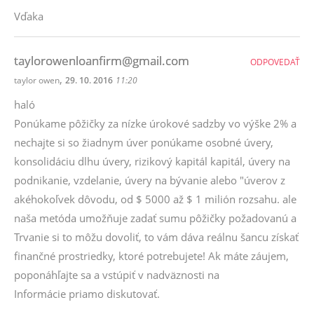
Vďaka
taylorowenloanfirm@gmail.com
ODPOVEDAŤ
,
taylor owen
29. 10. 2016
11:20
haló
Ponúkame pôžičky za nízke úrokové sadzby vo výške 2% a
nechajte si so žiadnym úver ponúkame osobné úvery,
konsolidáciu dlhu úvery, rizikový kapitál kapitál, úvery na
podnikanie, vzdelanie, úvery na bývanie alebo "úverov z
akéhokoľvek dôvodu, od $ 5000 až $ 1 milión rozsahu. ale
naša metóda umožňuje zadať sumu pôžičky požadovanú a
Trvanie si to môžu dovoliť, to vám dáva reálnu šancu získať
finančné prostriedky, ktoré potrebujete! Ak máte záujem,
poponáhľajte sa a vstúpiť v nadväznosti na
Informácie priamo diskutovať.