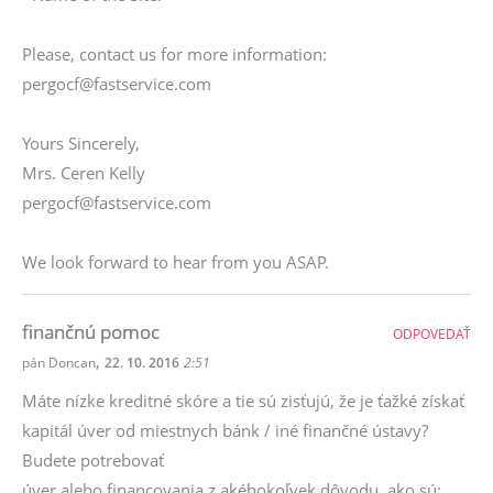
Please, contact us for more information:
pergocf@fastservice.com
Yours Sincerely,
Mrs. Ceren Kelly
pergocf@fastservice.com
We look forward to hear from you ASAP.
finančnú pomoc
ODPOVEDAŤ
,
pán Doncan
22. 10. 2016
2:51
Máte nízke kreditné skóre a tie sú zisťujú, že je ťažké získať
kapitál úver od miestnych bánk / iné finančné ústavy?
Budete potrebovať
úver alebo financovania z akéhokoľvek dôvodu, ako sú: