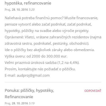
hypotéka, refinancovanie
,
Proj
28. 10. 2016
5:20
Naliehavá potreba finančnú pomoc? Musíte financovanie,
peniaze vytvoriť alebo začať podnikať, začať podnikať,
hypotéky, pôžičky na svadbe alebo výročie projekty.
Oprávnené: Všetci, vrátane zahraničných rezidentov (najmä
zdravotná sestra, podnikateľ, pestúnky, obchodníci).
Ide o pôžičky bez akejkoľvek záruky alebo obmedzenia.
Výška úveru: od 2000 do 300.000 eur.
Veľmi priaznivá úroková sadzba (1,2 na 4,4%).
Prosím, kontaktujte nás požiadať o pôžičku.
E-mail: audproj@gmail.com
Ponuka: pôžičky, hypotéky,
ODPOVEDAŤ
Refinancovanie
,
Proj
28. 10. 2016
5:19