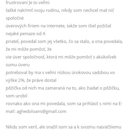
frustrovaní Je to veľmi
ťažké nakŕmiť svoju rodinu, nikdy som nechcel mať nič
spoločné
úverových firiem na internete, takže som išiel požičať
nejaké peniaze od A
priateľ, povedal som jej všetko, čo sa stalo, a ona povedala,
že mi môže pomôcť, že
vie úver spoločnosť, ktorá mi môže pomôcť s akúkoľvek
sumu úveru
potreboval by ma s veľmi nízkou úrokovou sadzbou vo
výške 2%, že práve dostal
pôžička od nich ma zameraná na to, ako žiadať o pôžičku,
som urobil
rovnako ako ona mi povedala, som sa prihlásil s nimi na E-
mail: aghedoloans@gmail.com
Nikdy som veril, ale snažil som sa a k svojmu najväčšiemu