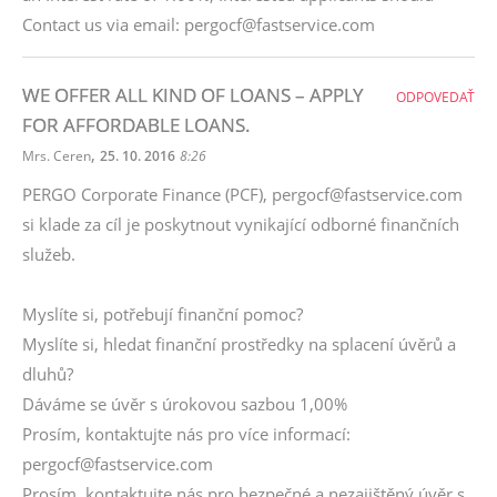
Contact us via email: pergocf@fastservice.com
WE OFFER ALL KIND OF LOANS – APPLY
ODPOVEDAŤ
FOR AFFORDABLE LOANS.
,
Mrs. Ceren
25. 10. 2016
8:26
PERGO Corporate Finance (PCF), pergocf@fastservice.com
si klade za cíl je poskytnout vynikající odborné finančních
služeb.
Myslíte si, potřebují finanční pomoc?
Myslíte si, hledat finanční prostředky na splacení úvěrů a
dluhů?
Dáváme se úvěr s úrokovou sazbou 1,00%
Prosím, kontaktujte nás pro více informací:
pergocf@fastservice.com
Prosím, kontaktujte nás pro bezpečné a nezajištěný úvěr s