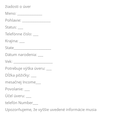
žiadosti o úver
Meno: ______________
Pohlavie: ________________
Status: ___
Telefónne číslo: ___
Krajina: ___
State_____________________
Dátum narodenia: ___
Vek: ______________________
Potrebuje výška úveru: ___
Dĺžka pôžičky: ___
mesačnej Income___
Povolanie: ___
Účel úveru: ___
telefón Number___
Upozorňujeme, že vyššie uvedené informácie musia