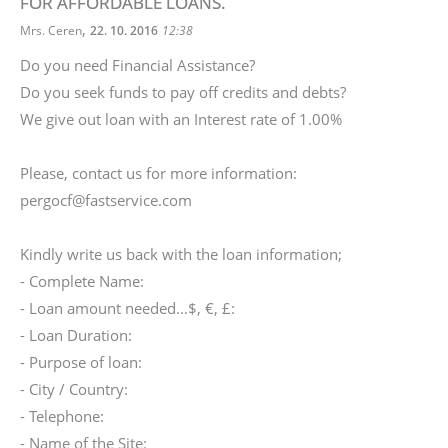
FOR AFFORDABLE LOANS.
,
Mrs. Ceren
22. 10. 2016
12:38
Do you need Financial Assistance?
Do you seek funds to pay off credits and debts?
We give out loan with an Interest rate of 1.00%
Please, contact us for more information:
pergocf@fastservice.com
Kindly write us back with the loan information;
- Complete Name:
- Loan amount needed...$, €, £:
- Loan Duration:
- Purpose of loan:
- City / Country:
- Telephone:
- Name of the Site: