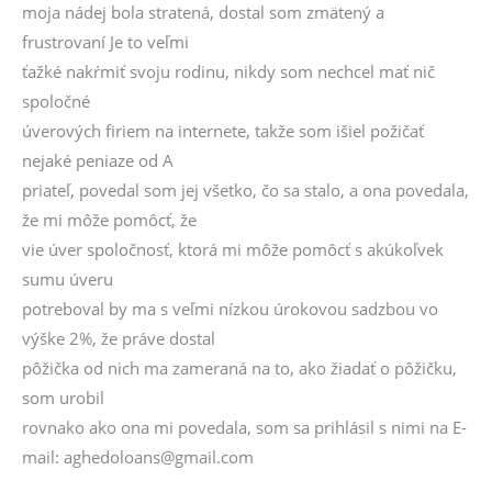
moja nádej bola stratená, dostal som zmätený a
frustrovaní Je to veľmi
ťažké nakŕmiť svoju rodinu, nikdy som nechcel mať nič
spoločné
úverových firiem na internete, takže som išiel požičať
nejaké peniaze od A
priateľ, povedal som jej všetko, čo sa stalo, a ona povedala,
že mi môže pomôcť, že
vie úver spoločnosť, ktorá mi môže pomôcť s akúkoľvek
sumu úveru
potreboval by ma s veľmi nízkou úrokovou sadzbou vo
výške 2%, že práve dostal
pôžička od nich ma zameraná na to, ako žiadať o pôžičku,
som urobil
rovnako ako ona mi povedala, som sa prihlásil s nimi na E-
mail: aghedoloans@gmail.com