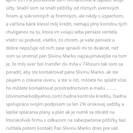
účty. Snažil som sa snaží pôžičky od rôznych úverových
firiem aj súkromných aj firemných, ale nikdy s úspechom,
a väčšina bánk klesol môj kredit, nemajú plný korisťou tých
chuligánov na tú, ktorá im volajú seba peniaze veriteľa
všetci sú podvod, všetko, čo chcem, je vaše peniaze a
dobre nepočuje od nich zase spravili mi to dvakrát, než
som sa stretnúť pán Slivinu Marko najzaujímavejšie na tom
je, že môj úver bol transfer do mňa v 74hours tak som sa
poradiť, aby ste kontaktovať pána Slivinu Marko, ak ste
záujem o získanie úveru, a ste si istí, môžete ho splatiť včas
ho môžete kontaktovať prostredníctvom e-mailu .........
(slivinumarko@yahoo.com) žiadna kontrola kreditu, žiadna
spolupráca svojím podpisom sa len 2% úrokovej sadzby a
lepšie splácania plány a plán ak je nutné sa obrátiť na
ktorúkoľvek firmu s odkazom na zabezpečenie pôžičky bez
ručiteľa potom kontakt Pan Slivinu Marko dnes pre váš