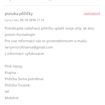
ponuka pôžičky
ODPOVEDAŤ
,
Larry Cole
30. 10. 2016
21:54
Potrebujete naliehavú pôžičku splatiť svoje účty, ak áno,
potom Kontaktujte
Pre viac informácií nás to prostredníctvom e-mailu:
larrymicrofinance@gmail.com
s informácií vyfukovacie
Plné názvy:
Krajina :
Pôžička Suma potrebná:
Pôžička Trvanie:
tel:
Mobilné: