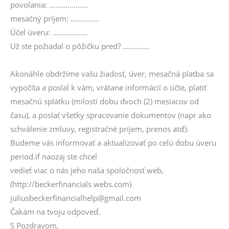
povolania: ...................
mesačný príjem: ..............
Účel úveru: .................
Už ste požiadal o pôžičku pred? .............
Akonáhle obdržíme vašu žiadosť, úver, mesačná platba sa
vypočíta a poslal k vám, vrátane informácií o účte, platiť
mesačnú splátku (milosti dobu dvoch (2) mesiacov od
času), a poslať všetky spracovanie dokumentov (napr ako
schválenie zmluvy, registračné príjem, prenos atď).
Budeme vás informovať a aktualizovať po celú dobu úveru
period.if naozaj ste chcel
vedieť viac o nás jeho naša spoločnosť web,
(http://beckerfinancials.webs.com)
juliusbeckerfinancialhelp@gmail.com
Čakám na tvoju odpoveď.
S Pozdravom,