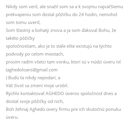
Nikdy som veril, ale snažil som sa a k svojmu najväčšiemu
prekvapeniu som dostal pôžičku do 24 hodín, nemohol
som tomu uveriť,
Som šťastný a bohatý znova a ja som ďakoval Bohu, že
takéto pôžičky
spoločnostiam, ako je to stále ešte existujú na týchto
podvody po celom miestach,
prosím radím všetci tam vonku, ktorí sú v núdzi úveru ísť
(aghedoloans@gmail.com
) Budú ťa nikdy nepodarí, a
Váš život sa zmení moje urobil.
Rýchlo kontaktovať AGHEDO úverov spoločnosť dnes a
dostať svoje pôžičky od nich,
Boh žehnaj Aghedo úvery firmu pre ich skutočnú ponuku
úveru.