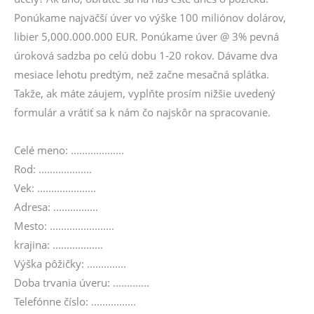
Ponúkame najväčší úver vo výške 100 miliónov dolárov,
libier 5,000.000.000 EUR. Ponúkame úver @ 3% pevná
úroková sadzba po celú dobu 1-20 rokov. Dávame dva
mesiace lehotu predtým, než začne mesačná splátka.
Takže, ak máte záujem, vyplňte prosím nižšie uvedený
formulár a vrátiť sa k nám čo najskôr na spracovanie.
Celé meno: ...................
Rod: ...................
Vek: .....................
Adresa: ................
Mesto: .......................
krajina: ..................
Výška pôžičky: ..............
Doba trvania úveru: .............
Telefónne číslo: ................