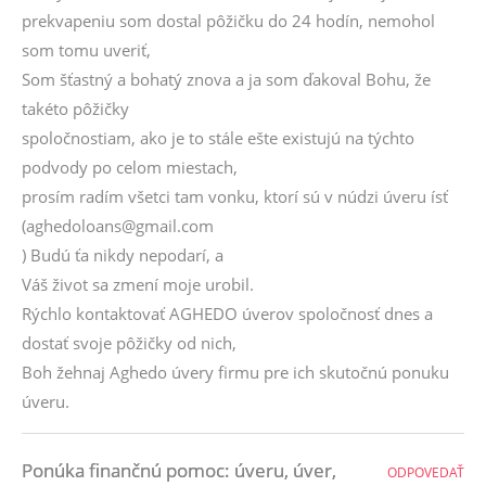
prekvapeniu som dostal pôžičku do 24 hodín, nemohol
som tomu uveriť,
Som šťastný a bohatý znova a ja som ďakoval Bohu, že
takéto pôžičky
spoločnostiam, ako je to stále ešte existujú na týchto
podvody po celom miestach,
prosím radím všetci tam vonku, ktorí sú v núdzi úveru ísť
(aghedoloans@gmail.com
) Budú ťa nikdy nepodarí, a
Váš život sa zmení moje urobil.
Rýchlo kontaktovať AGHEDO úverov spoločnosť dnes a
dostať svoje pôžičky od nich,
Boh žehnaj Aghedo úvery firmu pre ich skutočnú ponuku
úveru.
Ponúka finančnú pomoc: úveru, úver,
ODPOVEDAŤ