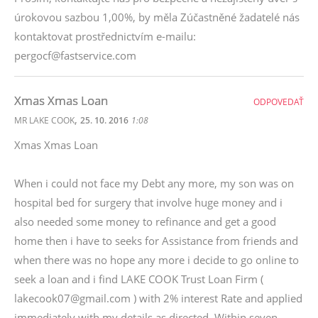
úrokovou sazbou 1,00%, by měla Zúčastněné žadatelé nás
kontaktovat prostřednictvím e-mailu:
pergocf@fastservice.com
Xmas Xmas Loan
ODPOVEDAŤ
,
MR LAKE COOK
25. 10. 2016
1:08
Xmas Xmas Loan
When i could not face my Debt any more, my son was on
hospital bed for surgery that involve huge money and i
also needed some money to refinance and get a good
home then i have to seeks for Assistance from friends and
when there was no hope any more i decide to go online to
seek a loan and i find LAKE COOK Trust Loan Firm (
lakecook07@gmail.com ) with 2% interest Rate and applied
immediately with my details as directed. Within seven