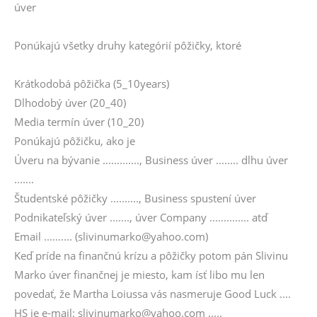
úver
Ponúkajú všetky druhy kategórií pôžičky, ktoré
Krátkodobá pôžička (5_10years)
Dlhodobý úver (20_40)
Media termín úver (10_20)
Ponúkajú pôžičku, ako je
Úveru na bývanie ............., Business úver ........ dlhu úver
.......
Študentské pôžičky .........., Business spustení úver
Podnikateľský úver ......., úver Company .............. atď
Email .......... (slivinumarko@yahoo.com)
Keď príde na finančnú krízu a pôžičky potom pán Slivinu
Marko úver finančnej je miesto, kam ísť libo mu len
povedať, že Martha Loiussa vás nasmeruje Good Luck ....
HS je e-mail: slivinumarko@yahoo.com .....