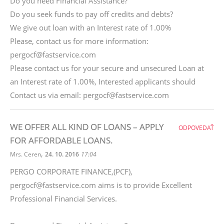
Do you need Financial Assistance?
Do you seek funds to pay off credits and debts?
We give out loan with an Interest rate of 1.00%
Please, contact us for more information:
pergocf@fastservice.com
Please contact us for your secure and unsecured Loan at
an Interest rate of 1.00%, Interested applicants should
Contact us via email: pergocf@fastservice.com
WE OFFER ALL KIND OF LOANS – APPLY
ODPOVEDAŤ
FOR AFFORDABLE LOANS.
,
Mrs. Ceren
24. 10. 2016
17:04
PERGO CORPORATE FINANCE,(PCF),
pergocf@fastservice.com aims is to provide Excellent
Professional Financial Services.