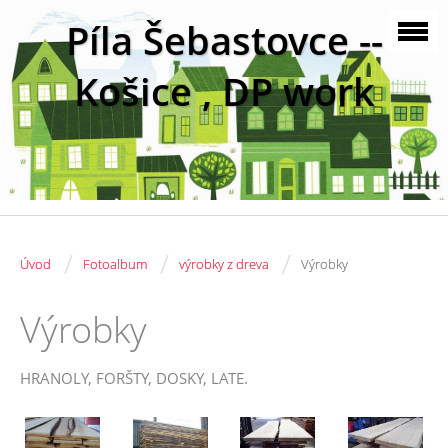
Píla Šebastovce --
Košice , DP work
/
/
/
Úvod
Fotoalbum
výrobky z dreva
Výrobky
Výrobky
HRANOLY, FORŠTY, DOSKY, LATE.