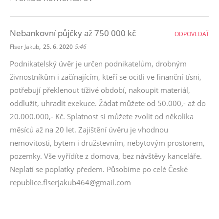
Nebankovní půjčky až 750 000 kč
ODPOVEDAŤ
,
Flser Jakub
25. 6. 2020
5:46
Podnikatelský úvěr je určen podnikatelům, drobným
živnostníkům i začínajícím, kteří se ocitli ve finanční tísni,
potřebují překlenout tíživé období, nakoupit materiál,
oddlužit, uhradit exekuce. Žádat můžete od 50.000,- až do
20.000.000,- Kč. Splatnost si můžete zvolit od několika
měsíců až na 20 let. Zajištění úvěru je vhodnou
nemovitosti, bytem i družstevním, nebytovým prostorem,
pozemky. Vše vyřídíte z domova, bez návštěvy kanceláře.
Neplatí se poplatky předem. Působíme po celé České
republice.flserjakub464@gmail.com