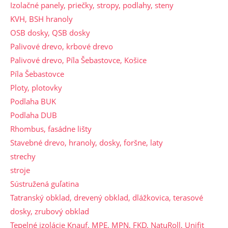
Izolačné panely, priečky, stropy, podlahy, steny
KVH, BSH hranoly
OSB dosky, QSB dosky
Palivové drevo, krbové drevo
Palivové drevo, Píla Šebastovce, Košice
Píla Šebastovce
Ploty, plotovky
Podlaha BUK
Podlaha DUB
Rhombus, fasádne lišty
Stavebné drevo, hranoly, dosky, foršne, laty
strechy
stroje
Sústružená guľatina
Tatranský obklad, drevený obklad, dlážkovica, terasové
dosky, zrubový obklad
Tepelné izolácie Knauf, MPE, MPN, FKD, NatuRoll, Unifit