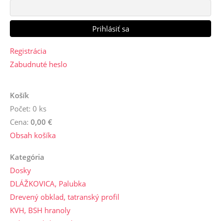
Registrácia
Zabudnuté heslo
Košík
Počet: 0 ks
Cena:
0,00 €
Obsah košíka
Kategória
Dosky
DLÁŽKOVICA, Palubka
Drevený obklad, tatranský profil
KVH, BSH hranoly