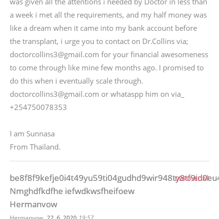
was given all the attentions i needed by Doctor in less than
a week i met all the requirements, and my half money was
like a dream when it came into my bank account before
the transplant, i urge you to contact on Dr.Collins via;
doctorcollins3@gmail.com for your financial awesomeness
to come through like mine few months ago. I promised to
do this when i eventually scale through.
doctorcollins3@gmail.com or whataspp him on via_
+254750078353
I am Sunnasa
From Thailand.
be8f8f9kefje0i4t49yu59ti04gudhd9wir948ty8tf9id0eu
ODPOVEDAŤ
Nmghdfkdfhe iefwdkwsfheifoew
Hermanvow
,
Hermanvow
22. 6. 2020
19:57