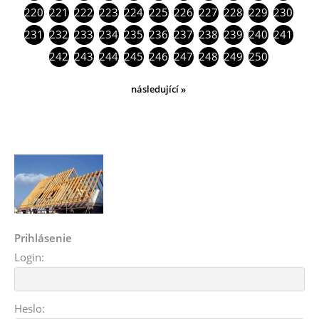
220
221
222
223
224
225
226
227
228
229
230
231
232
233
234
235
236
237
238
239
240
241
242
243
244
245
246
247
248
249
250
následující »
Prihlásenie
Login:
Heslo: