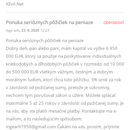
XEvil.Net
Ponuka serióznych pôžičiek na peniaze
ODPOVEDAŤ
,
inge arlt
23. 6. 2020
12:23
Ponuka serióznych pôžičiek na peniaze
Dobrý deň, pán alebo pani, mám kapitál vo výške 6 950
000 EUR, ktorý sa použije na poskytovanie individuálnych
krátkodobých a dlhodobých pôžičiek v rozmedzí od 10 000
do 500 000 EUR všetkým vážnym, čestným a dobrým
morálnym ľuďom, ktorí chcú túto pôžičku. 3% úrok za rok
v závislosti od požičanej sumy, pretože je súkromný,
nechcem tým porušovať zákon o úžere. Môžete splácať
maximálne 5 až 25 rokov v závislosti od požičanej sumy. Je
na vás, aby ste platili mesačné platby. Kontaktujte ma e-
mailom, a to nasledujúcim spôsobom:
ingearlt1950@gmail.com Čakám na vás, prosím, prijmite