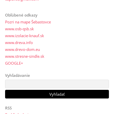
Obľúbené odkazy
Pozri na mape Šebastovce
www.osb-qsb.sk
www.izolacie-knauf.sk
www.dreva.info
www.drevo-dom.eu
www.stresne-sindle.sk
GOOGLE+
Vyhľadávanie
RSS