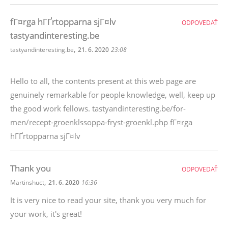
fГ¤rga hГҐrtopparna sjГ¤lv
ODPOVEDAŤ
tastyandinteresting.be
,
tastyandinteresting.be
21. 6. 2020
23:08
Hello to all, the contents present at this web page are
genuinely remarkable for people knowledge, well, keep up
the good work fellows. tastyandinteresting.be/for-
men/recept-groenklssoppa-fryst-groenkl.php fГ¤rga
hГҐrtopparna sjГ¤lv
Thank you
ODPOVEDAŤ
,
Martinshuct
21. 6. 2020
16:36
It is very nice to read your site, thank you very much for
your work, it's great!