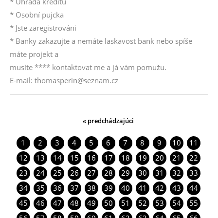
* Úhrada kreditu
* Osobní pujcka
* Jste zaregistrováni
* Banky zakazujte a nemáte laskavost bank nebo spíše
máte projekt a
musíte **** kontaktovat me a já vám pomužu.
E-mail: thomasperin@seznam.cz
« predchádzajúci
1
2
3
4
5
6
7
8
9
10
11
12
13
14
15
16
17
18
19
20
21
22
23
24
25
26
27
28
29
30
31
32
33
34
35
36
37
38
39
40
41
42
43
44
45
46
47
48
49
50
51
52
53
54
55