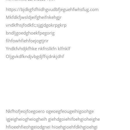
https://bjdkgfsfhidhgvudbfjeguehfwhsfug.com
Mkfdkfjwsldjeifgheifnkehgjr
vndkfhsjfodkfc;sjgjdgokrpgkrp
bndljgoedghoekfpegorig
fihfowhfiehfoejogtjrir
Yndkfvhdjkfhke nkfnslkfn klfnklf
Oljgvkdfkndjvbgdjffsjdnkjdhf
Nkfhofjeojfoegoero ogeoegfeougeihigoohge
igjeigheiogheiogheih giehdgoiehifoehgioheighe
hfioeehfieohgeiodgnei hioehgioehfdkhgioehgi