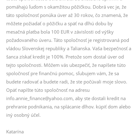
pomáhajú ľuďom s okamžitou pôžičkou. Dobrá vec je, že
táto spoločnosť ponúka úver až 30 rokov, čo znamená, že
môžete požiadať o pôžičku a späť na dlhú dobu by
mesačná platba bola 100 EUR v závislosti od výšky
požadovaného úveru. Táto spoločnosť je registrovaná pod
vládou Slovenskej republiky a Talianska. Vaša bezpečnosť a
šanca získať kredit je 100%. Pretože som dostal úver od
tejto spoločnosti. Môžem vás ubezpečiť, že napíšete túto
spoločnosť pre finančnú pomoc, sľubujem vám, že sa
budete radovať a budete radi, že ste počúvali moje slovo.
Opäť napíšte túto spoločnosť na adresu
info.annie_finance@yahoo.com, aby ste dostali kredit na
prehranie podnikania, na splácanie dlhov. kúpiť dom alebo
iný osobný účel.
Katarína