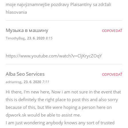
moje najvýznamnejšie pozdravy Plaisantíny sa zdržali
hlasovania
Музыка в машину
ODPOVEDAŤ
,
TimothyBag
23. 6. 2020
8:15
https://www.youtube.com/watch?v=CljKrycZOqY
Alba Seo Services
ODPOVEDAŤ
,
adrianrog
23. 6. 2020
7:11
Hi there, I'm new here, Now i am not sure in the event that
this is definitely the right place to post this and also sorry
because of this, but We were hoping a person here on
dpwork.sk would be able to assist me.
I am just wondering anybody knows any sort of trusted