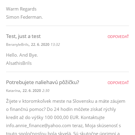
Warm Regards
Simon Federman.
Test, just a test
ODPOVEDAŤ
,
BeranyleBrils
22. 6. 2020
13:32
Hello. And Bye.
AlsathisBrils
Potrebujete naliehavú pôžičku?
ODPOVEDAŤ
,
Katarína
22. 6. 2020
2:30
Žijete v ktoromkoľvek meste na Slovensku a máte záujem
o finančnú pomoc? Do 24 hodín môžete získať rýchly
kredit až do výšky 100 000,00 EUR. Kontaktujte
info.annie_finance@yahoo.com teraz, Moja skúsenosť s
touto spoločnosťou bola skvelá. Sú skutočne úprimní a