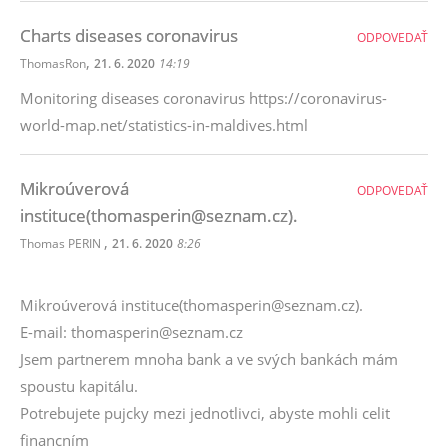
Charts diseases coronavirus
ODPOVEDAŤ
,
ThomasRon
21. 6. 2020
14:19
Monitoring diseases coronavirus https://coronavirus-
world-map.net/statistics-in-maldives.html
Mikroúverová
ODPOVEDAŤ
instituce(thomasperin@seznam.cz).
,
Thomas PERIN
21. 6. 2020
8:26
Mikroúverová instituce(thomasperin@seznam.cz).
E-mail: thomasperin@seznam.cz
Jsem partnerem mnoha bank a ve svých bankách mám
spoustu kapitálu.
Potrebujete pujcky mezi jednotlivci, abyste mohli celit
financním