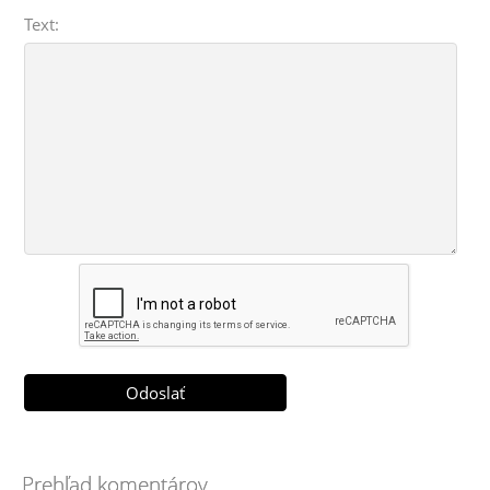
Text:
Prehľad komentárov