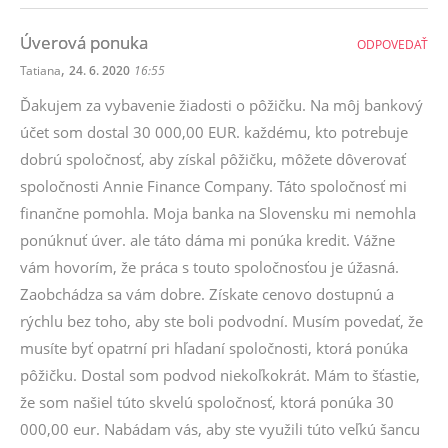
Úverová ponuka
ODPOVEDAŤ
,
Tatiana
24. 6. 2020
16:55
Ďakujem za vybavenie žiadosti o pôžičku. Na môj bankový
účet som dostal 30 000,00 EUR. každému, kto potrebuje
dobrú spoločnosť, aby získal pôžičku, môžete dôverovať
spoločnosti Annie Finance Company. Táto spoločnosť mi
finančne pomohla. Moja banka na Slovensku mi nemohla
ponúknuť úver. ale táto dáma mi ponúka kredit. Vážne
vám hovorím, že práca s touto spoločnosťou je úžasná.
Zaobchádza sa vám dobre. Získate cenovo dostupnú a
rýchlu bez toho, aby ste boli podvodní. Musím povedať, že
musíte byť opatrní pri hľadaní spoločnosti, ktorá ponúka
pôžičku. Dostal som podvod niekoľkokrát. Mám to šťastie,
že som našiel túto skvelú spoločnosť, ktorá ponúka 30
000,00 eur. Nabádam vás, aby ste využili túto veľkú šancu