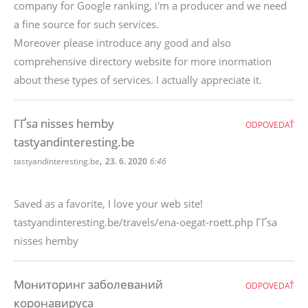
company for Google ranking, i'm a producer and we need
a fine source for such services.
Moreover please introduce any good and also
comprehensive directory website for more inormation
about these types of services. I actually appreciate it.
ГҐsa nisses hemby
ODPOVEDAŤ
tastyandinteresting.be
,
tastyandinteresting.be
23. 6. 2020
6:46
Saved as a favorite, I love your web site!
tastyandinteresting.be/travels/ena-oegat-roett.php ГҐsa
nisses hemby
Мониторинг заболеваний
ODPOVEDAŤ
коронавируса