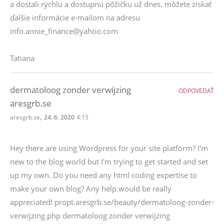
a dostali rýchlu a dostupnú pôžičku už dnes. môžete získať
ďalšie informácie e-mailom na adresu
info.annie_finance@yahoo.com
Tatiana
dermatoloog zonder verwijzing
ODPOVEDAŤ
aresgrb.se
,
aresgrb.se
24. 6. 2020
4:15
Hey there are using Wordpress for your site platform? I'm
new to the blog world but I'm trying to get started and set
up my own. Do you need any html coding expertise to
make your own blog? Any help would be really
appreciated! propt.aresgrb.se/beauty/dermatoloog-zonder-
verwijzing.php dermatoloog zonder verwijzing