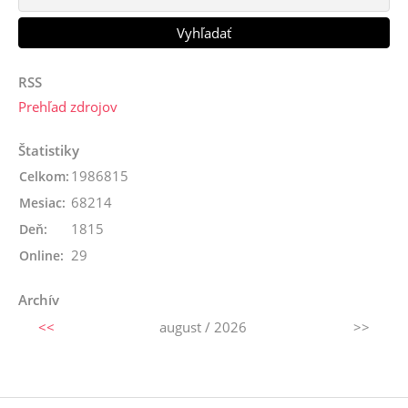
RSS
Prehľad zdrojov
Štatistiky
1986815
Celkom:
68214
Mesiac:
1815
Deň:
29
Online:
Archív
<<
august / 2026
>>