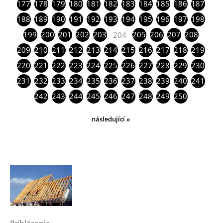
177
178
179
180
181
182
183
184
185
186
187
188
189
190
191
192
193
194
195
196
197
198
199
200
201
202
203
205
206
207
208
204
209
210
211
212
213
214
215
216
217
218
219
220
221
222
223
224
225
226
227
228
229
230
231
232
233
234
235
236
237
238
239
240
241
242
243
244
245
246
247
248
249
250
následující »