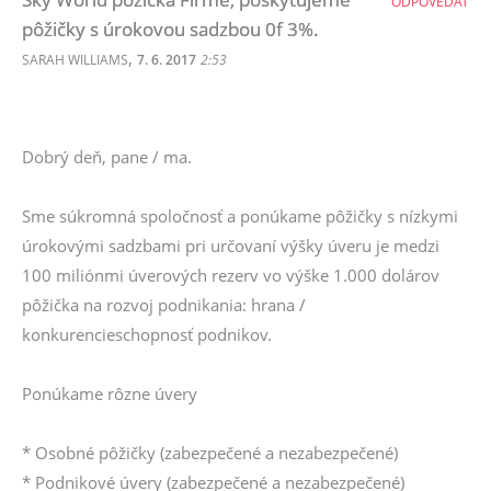
ODPOVEDAŤ
pôžičky s úrokovou sadzbou 0f 3%.
,
SARAH WILLIAMS
7. 6. 2017
2:53
Dobrý deň, pane / ma.
Sme súkromná spoločnosť a ponúkame pôžičky s nízkymi
úrokovými sadzbami pri určovaní výšky úveru je medzi
100 miliónmi úverových rezerv vo výške 1.000 dolárov
pôžička na rozvoj podnikania: hrana /
konkurencieschopnosť podnikov.
Ponúkame rôzne úvery
* Osobné pôžičky (zabezpečené a nezabezpečené)
* Podnikové úvery (zabezpečené a nezabezpečené)