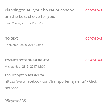
Planning to sell your house or condo? I
ODPOVEDAŤ
am the best choice for you.
,
ClarkMinna
29. 5. 2017
22:21
no text
ODPOVEDAŤ
,
Bobbietob
28. 5. 2017
16:45
транспортерная лента
ODPOVEDAŤ
,
Michaelded
28. 5. 2017
12:50
транспортерная лента
https://www.facebook.com/transporternajalenta/ - Click
here>>>
95qyqvo8BS