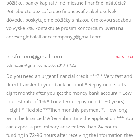
pôžičku, banky kapitál / iné miestne finančné inštitúcie?
Potrebujete požičať alebo financovať z akéhokoľvek
dôvodu, poskytujeme pôžičky s nízkou úrokovou sadzbou
vo výške 2%, kontaktujte prosím konzorcium úveru na
adrese: globalalliancecompanyg@gmail.com
bdsfn.com@gmail.com
ODPOVEDAŤ
,
bdsfn.com@gmail.com
5. 6. 2017
14:22
Do you need an urgent financial credit ***? * Very fast and
direct transfer to your bank account * Repayment starts
eight months after you get the money bank account * Low
interest rate of 1% * Long-term repayment (1-30 years)
Height * Flexible ***then monthly payment *. How long
will it be financed? After submitting the application *** You
can expect a preliminary answer less than 24 hours
funding in 72-96 hours after receiving the information they