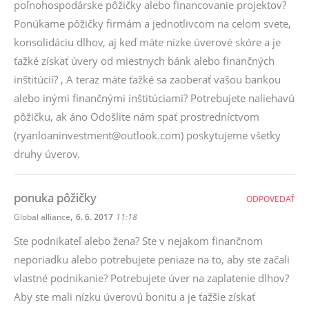
poľnohospodárske pôžičky alebo financovanie projektov?
Ponúkame pôžičky firmám a jednotlivcom na celom svete,
konsolidáciu dlhov, aj keď máte nízke úverové skóre a je
ťažké získať úvery od miestnych bánk alebo finančných
inštitúcií? , A teraz máte ťažké sa zaoberať vašou bankou
alebo inými finančnými inštitúciami? Potrebujete naliehavú
pôžičku, ak áno Odošlite nám späť prostredníctvom
(ryanloaninvestment@outlook.com) poskytujeme všetky
druhy úverov.
ponuka pôžičky
ODPOVEDAŤ
,
Global alliance
6. 6. 2017
11:18
Ste podnikateľ alebo žena? Ste v nejakom finančnom
neporiadku alebo potrebujete peniaze na to, aby ste začali
vlastné podnikanie? Potrebujete úver na zaplatenie dlhov?
Aby ste mali nízku úverovú bonitu a je ťažšie získať