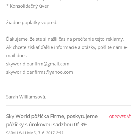
* Konsolidačný úver
Žiadne poplatky vopred.
Ďakujeme, že ste si našli čas na prečítanie tejto reklamy.
Ak chcete získať ďalšie informácie a otázky, pošlite nám e-
mail dnes
skyworldloanfirm@gmail.com
skyworldloanfirms@yahoo.com
Sarah Williamsová.
Sky World pôžička Firme, poskytujeme
ODPOVEDAŤ
pôžičky s úrokovou sadzbou 0f 3%.
,
SARAH WILLIAMS
7. 6. 2017
2:53