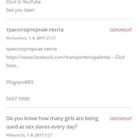
XEvil in YouTube.
See you later!
транспортерная лента
ODPOVEDAŤ
,
Michaelded
1. 6. 2017
21:51
транспортерная лента
https://www.facebook.com/transporternajalenta/ - Click
here...
95qyqvo8BS
5697 5990
Do you know how many girls are being
ODPOVEDAŤ
used as sex slaves every day?
,
WilliamCib
1. 6. 2017
6:27