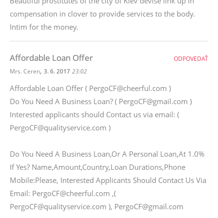
Beautiful prostitutes of the city of Kiev devise link up in
compensation in clover to provide services to the body.
Intim for the money.
Affordable Loan Offer
ODPOVEDAŤ
,
Mrs. Ceren
3. 6. 2017
23:02
Affordable Loan Offer ( PergoCF@cheerful.com )
Do You Need A Business Loan? ( PergoCF@gmail.com )
Interested applicants should Contact us via email: (
PergoCF@qualityservice.com )
Do You Need A Business Loan,Or A Personal Loan,At 1.0%
If Yes? Name,Amount,Country,Loan Durations,Phone
Mobile:Please, Interested Applicants Should Contact Us Via
Email: PergoCF@cheerful.com ,(
PergoCF@qualityservice.com ), PergoCF@gmail.com