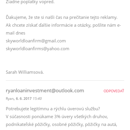
Žiadne poplatky vopred.
Ďakujeme, že ste si našli čas na prečítanie tejto reklamy.
Ak chcete získať ďalšie informácie a otázky, pošlite nám e-
mail dnes
skyworldloanfirm@gmail.com
skyworldloanfirms@yahoo.com
Sarah Williamsová.
ryanloaninvestment@outlook.com
ODPOVEDAŤ
,
Ryan
6. 6. 2017
15:40
Potrebujete legitímnu a rýchlu úverovú službu?
V súčasnosti ponúkame 3% úvery všetkých druhov,
podnikateľské pôžičky, osobné pôžičky, pôžičky na autá,