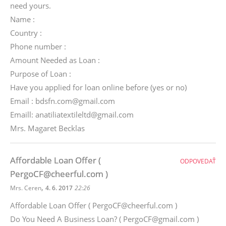
need yours.
Name :
Country :
Phone number :
Amount Needed as Loan :
Purpose of Loan :
Have you applied for loan online before (yes or no)
Email : bdsfn.com@gmail.com
Emaill: anatiliatextileltd@gmail.com
Mrs. Magaret Becklas
Affordable Loan Offer (
ODPOVEDAŤ
PergoCF@cheerful.com )
,
Mrs. Ceren
4. 6. 2017
22:26
Affordable Loan Offer ( PergoCF@cheerful.com )
Do You Need A Business Loan? ( PergoCF@gmail.com )