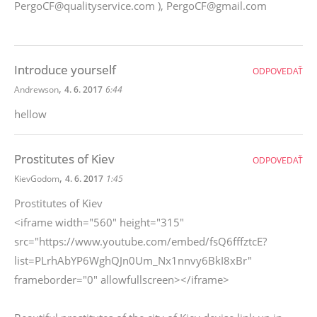
PergoCF@qualityservice.com ), PergoCF@gmail.com
Introduce yourself
ODPOVEDAŤ
,
Andrewson
4. 6. 2017
6:44
hellow
Prostitutes of Kiev
ODPOVEDAŤ
,
KievGodom
4. 6. 2017
1:45
Prostitutes of Kiev
<iframe width="560" height="315"
src="https://www.youtube.com/embed/fsQ6fffztcE?
list=PLrhAbYP6WghQJn0Um_Nx1nnvy6BkI8xBr"
frameborder="0" allowfullscreen></iframe>