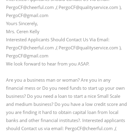
PergoCF@cheerful.com ,( PergoCF@qualityservice.com ),
PergoCF@gmail.com
Yours Sincerely,
Mrs. Ceren Kelly
Interested Applicants Should Contact Us Via Email:
PergoCF@cheerful.com ,( PergoCF@qualityservice.com ),
PergoCF@gmail.com
We look forward to hear from you ASAP.
Are you a business man or woman? Are you in any
financial mess or Do you need funds to start up your own
business? Do you need a loan to start a nice Small Scale
and medium business? Do you have a low credit score and
you are finding it hard to obtain capital loan from local
banks and other financial institutes?. Interested applicants
should Contact us via email: PergoCF@cheerful.com ,(