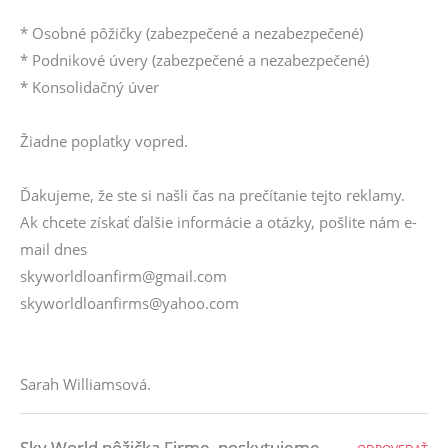
* Osobné pôžičky (zabezpečené a nezabezpečené)
* Podnikové úvery (zabezpečené a nezabezpečené)
* Konsolidačný úver
Žiadne poplatky vopred.
Ďakujeme, že ste si našli čas na prečítanie tejto reklamy.
Ak chcete získať ďalšie informácie a otázky, pošlite nám e-
mail dnes
skyworldloanfirm@gmail.com
skyworldloanfirms@yahoo.com
Sarah Williamsová.
Sky World pôžička Firme, poskytujeme