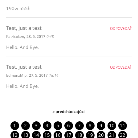
190w 555h
Test, just a test
ODPOVEDAŤ
,
Patricxken
28. 5. 2017
0:48
Hello. And Bye.
Test, just a test
ODPOVEDAŤ
,
EdmunzMip
27. 5. 2017
18:14
Hello. And Bye.
« predchádzajúci
1
2
3
4
5
6
7
8
9
10
11
12
13
14
15
16
17
18
19
20
21
22