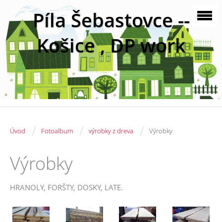
Píla Šebastovce --
Košice , DP work
/
/
/
Úvod
Fotoalbum
výrobky z dreva
Výrobky
Výrobky
HRANOLY, FORŠTY, DOSKY, LATE.