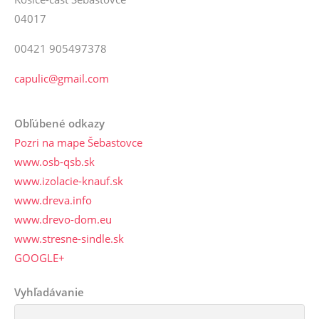
04017
00421 905497378
capulic@gmail.com
Obľúbené odkazy
Pozri na mape Šebastovce
www.osb-qsb.sk
www.izolacie-knauf.sk
www.dreva.info
www.drevo-dom.eu
www.stresne-sindle.sk
GOOGLE+
Vyhľadávanie