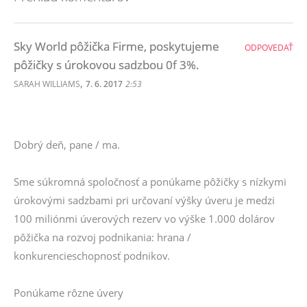
Sky World pôžička Firme, poskytujeme
ODPOVEDAŤ
pôžičky s úrokovou sadzbou 0f 3%.
,
SARAH WILLIAMS
7. 6. 2017
2:53
Dobrý deň, pane / ma.
Sme súkromná spoločnosť a ponúkame pôžičky s nízkymi
úrokovými sadzbami pri určovaní výšky úveru je medzi
100 miliónmi úverových rezerv vo výške 1.000 dolárov
pôžička na rozvoj podnikania: hrana /
konkurencieschopnosť podnikov.
Ponúkame rôzne úvery