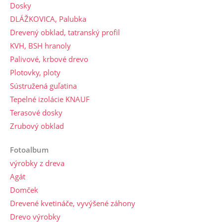
Dosky
DLÁŽKOVICA, Palubka
Drevený obklad, tatranský profil
KVH, BSH hranoly
Palivové, krbové drevo
Plotovky, ploty
Sústružená guľatina
Tepelné izolácie KNAUF
Terasové dosky
Zrubový obklad
Fotoalbum
výrobky z dreva
Agát
Domček
Drevené kvetináče, vyvýšené záhony
Drevo výrobky