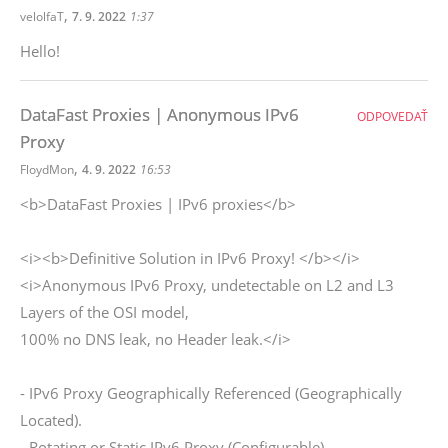
,
velolfaT
7. 9. 2022
1:37
Hello!
DataFast Proxies | Anonymous IPv6
ODPOVEDAŤ
Proxy
,
FloydMon
4. 9. 2022
16:53
<b>DataFast Proxies | IPv6 proxies</b>
<i><b>Definitive Solution in IPv6 Proxy! </b></i>
<i>Anonymous IPv6 Proxy, undetectable on L2 and L3
Layers of the OSI model,
100% no DNS leak, no Header leak.</i>
- IPv6 Proxy Geographically Referenced (Geographically
Located).
- Rotating or Static IPv6 Proxy (Configurable).