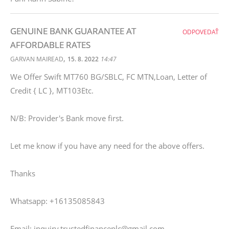
GENUINE BANK GUARANTEE AT
ODPOVEDAŤ
AFFORDABLE RATES
,
GARVAN MAIREAD
15. 8. 2022
14:47
We Offer Swift MT760 BG/SBLC, FC MTN,Loan, Letter of
Credit { LC }, MT103Etc.
N/B: Provider's Bank move first.
Let me know if you have any need for the above offers.
Thanks
Whatsapp: +16135085843
Email: inquiry.trustedfinanceplc@gmail.com