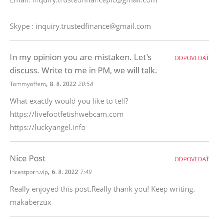
Skype : inquiry.trustedfinance@gmail.com
In my opinion you are mistaken. Let's
ODPOVEDAŤ
discuss. Write to me in PM, we will talk.
,
Tommyoffem
8. 8. 2022
20:58
What exactly would you like to tell?
https://livefootfetishwebcam.com
https://luckyangel.info
Nice Post
ODPOVEDAŤ
,
incestporn.vip
6. 8. 2022
7:49
Really enjoyed this post.Really thank you! Keep writing.
makaberzux