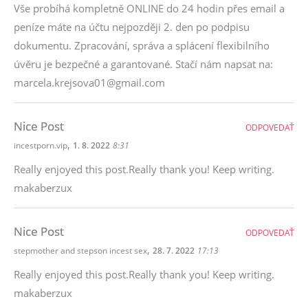
Vše probíhá kompletně ONLINE do 24 hodin přes email a
peníze máte na účtu nejpozději 2. den po podpisu
dokumentu. Zpracování, správa a splácení flexibilního
úvěru je bezpečné a garantované. Stačí nám napsat na:
marcela.krejsova01@gmail.com
Nice Post
ODPOVEDAŤ
,
incestporn.vip
1. 8. 2022
8:31
Really enjoyed this post.Really thank you! Keep writing.
makaberzux
Nice Post
ODPOVEDAŤ
,
stepmother and stepson incest sex
28. 7. 2022
17:13
Really enjoyed this post.Really thank you! Keep writing.
makaberzux