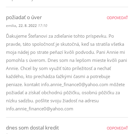
požiadať o úver
ODPOVEDAŤ
,
emilia
22. 8. 2022
17:10
Ďakujeme Štefanovi za zdieľanie tohto príspevku. Po
pravde, táto spoločnosť je skutočná, keď sa stratila všetka
moja nádej po strate peňazí kvôli podvodu. Pani Annie mi
pomohla s úverom. Dnes som na lepšom mieste kvôli pani
Annie. Chcel by som využiť túto príležitosť a nechať
každého, kto prechádza ťažkými časmi a potrebuje
peniaze. kontakt info.annie_finance0@yahoo.com môžete
požiadať a získať obchodnú pôžičku, osobnú pôžičku za
nízku sadzbu. pošlite svoju žiadosť na adresu
info.annie_finance0@yahoo.com
dnes som dostal kredit
ODPOVEDAŤ