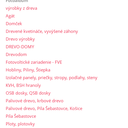
Fotoalbum
výrobky z dreva
Agát
Domček
Drevené kvetináče, vyvýšené záhony
Drevo výrobky
DREVO-DOMY
Drevodom
Fotovoltické zariadenie - FVE
Hobliny, Piliny, Štiepka
Izolačné panely, priečky, stropy, podlahy, steny
KVH, BSH hranoly
OSB dosky, QSB dosky
Palivové drevo, krbové drevo
Palivové drevo, Píla Šebastovce, Košice
Píla Šebastovce
Ploty, plotovky