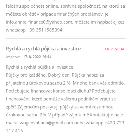
falošnú spoločnosť online. správna spoločnosť, na ktorú sa
môžete obrátiť v prípade finančných problémov, je
info.annie_finance0@yahoo.com, môžete im napísať aj cez
whatsapp +39 3511585394
Rychlá a rychlá půjčka a investice
ODPOVEDAŤ
,
wogeova
17. 8. 2022
16:54
Rychlá a rychlá půjčka a investice
Půjčky pro každého. Dobrý den, Půjčka nabízí za
přijatelnou úrokovou sazbu 2 %. Mnoho bank vás odmítlo.
Potřebujete financovat konsolidaci dluhu? Potřebujete
financování, které pomůže vašemu podnikání vrátit se
zpět? Zájemcům poskytuji půjčky za velmi rozumnou
úrokovou sazbu 2%. V případě zájmu mě kontaktujte na e-
mailu: wogeovahana@gmail.com nobe whatapp +420 723
117 416