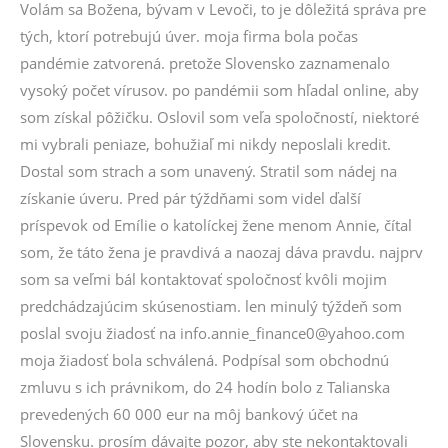
Volám sa Božena, bývam v Levoči, to je dôležitá správa pre
tých, ktorí potrebujú úver. moja firma bola počas
pandémie zatvorená. pretože Slovensko zaznamenalo
vysoký počet vírusov. po pandémii som hľadal online, aby
som získal pôžičku. Oslovil som veľa spoločností, niektoré
mi vybrali peniaze, bohužiaľ mi nikdy neposlali kredit.
Dostal som strach a som unavený. Stratil som nádej na
získanie úveru. Pred pár týždňami som videl ďalší
príspevok od Emílie o katolíckej žene menom Annie, čítal
som, že táto žena je pravdivá a naozaj dáva pravdu. najprv
som sa veľmi bál kontaktovať spoločnosť kvôli mojim
predchádzajúcim skúsenostiam. len minulý týždeň som
poslal svoju žiadosť na info.annie_finance0@yahoo.com
moja žiadosť bola schválená. Podpísal som obchodnú
zmluvu s ich právnikom, do 24 hodín bolo z Talianska
prevedených 60 000 eur na môj bankový účet na
Slovensku. prosím dávajte pozor, aby ste nekontaktovali