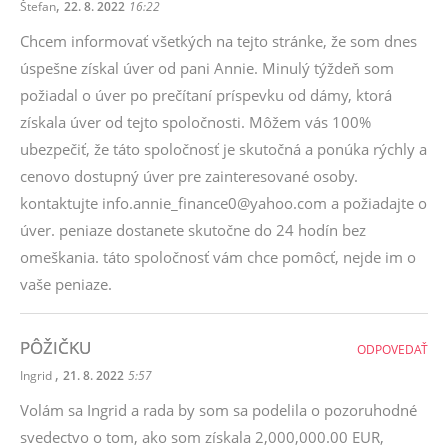
,
Štefan
22. 8. 2022
16:22
Chcem informovať všetkých na tejto stránke, že som dnes
úspešne získal úver od pani Annie. Minulý týždeň som
požiadal o úver po prečítaní príspevku od dámy, ktorá
získala úver od tejto spoločnosti. Môžem vás 100%
ubezpečiť, že táto spoločnosť je skutočná a ponúka rýchly a
cenovo dostupný úver pre zainteresované osoby.
kontaktujte info.annie_finance0@yahoo.com a požiadajte o
úver. peniaze dostanete skutočne do 24 hodín bez
omeškania. táto spoločnosť vám chce pomôcť, nejde im o
vaše peniaze.
PÔŽIČKU
ODPOVEDAŤ
,
Ingrid
21. 8. 2022
5:57
Volám sa Ingrid a rada by som sa podelila o pozoruhodné
svedectvo o tom, ako som získala 2,000,000.00 EUR,