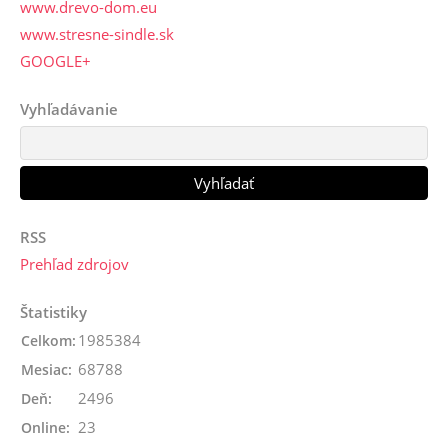
www.drevo-dom.eu
www.stresne-sindle.sk
GOOGLE+
Vyhľadávanie
RSS
Prehľad zdrojov
Štatistiky
1985384
Celkom:
68788
Mesiac:
2496
Deň:
23
Online: