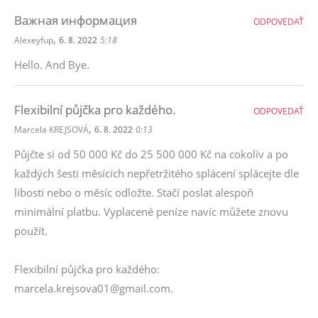
Важная информация
ODPOVEDAŤ
,
Alexeyfup
6. 8. 2022
5:18
Hello. And Bye.
Flexibilní půjčka pro každého.
ODPOVEDAŤ
,
Marcela KREJSOVÁ
6. 8. 2022
0:13
Půjčte si od 50 000 Kč do 25 500 000 Kč na cokoliv a po
každých šesti měsících nepřetržitého splácení splácejte dle
libosti nebo o měsíc odložte. Stačí poslat alespoň
minimální platbu. Vyplacené peníze navíc můžete znovu
použít.
Flexibilní půjčka pro každého:
marcela.krejsova01@gmail.com.