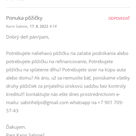
Ponuka pôžičky
ODPOVEDAŤ
,
Karin Sabine
17. 8. 2022
4:18
Dobrý deň pán/pani,
Potrebujete naliehavú pôžičku na začatie podnikania alebo
potrebujete pôžičku na refinancovanie, Potrebujete
pôžičku na splatenie dlhu? Potrebujete úver na kúpu auta
alebo domu? Ak áno, už sa nemusíte báť, ponúkame všetky
druhy pôžičiek za prijateľnú úrokovú sadzbu bez kontroly
kreditu!!! kontaktujte nás ešte dnes prostredníctvom e-
mailu: sabinhelps@gmail.com whatsapp na +7 901 709-
57-43
Ďakujem.
Pani Karin Sabine?