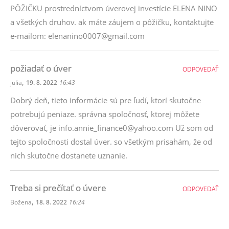
PÔŽIČKU prostredníctvom úverovej investície ELENA NINO
a všetkých druhov. ak máte záujem o pôžičku, kontaktujte
e-mailom: elenanino0007@gmail.com
požiadať o úver
ODPOVEDAŤ
,
julia
19. 8. 2022
16:43
Dobrý deň, tieto informácie sú pre ľudí, ktorí skutočne
potrebujú peniaze. správna spoločnosť, ktorej môžete
dôverovať, je info.annie_finance0@yahoo.com Už som od
tejto spoločnosti dostal úver. so všetkým prisahám, že od
nich skutočne dostanete uznanie.
Treba si prečítať o úvere
ODPOVEDAŤ
,
Božena
18. 8. 2022
16:24