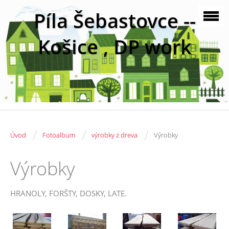
Píla Šebastovce --
Košice , DP work
/
/
/
Úvod
Fotoalbum
výrobky z dreva
Výrobky
Výrobky
HRANOLY, FORŠTY, DOSKY, LATE.