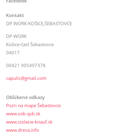
Facebook
Kontakt
DP WORK-KOŠICE,ŠEBASTOVCE
DP WORK
Košice-časť Šebastovce
04017
00421 905497378
capulic@gmail.com
Obľúbené odkazy
Pozri na mape Šebastovce
www.osb-qsb.sk
www.izolacie-knauf.sk
www.dreva.info