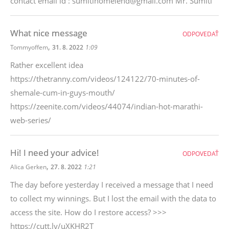
contact email id : sumitihomelend@gmail.com Mr. Sumiti
What nice message
ODPOVEDAŤ
,
Tommyoffem
31. 8. 2022
1:09
Rather excellent idea
https://thetranny.com/videos/124122/70-minutes-of-
shemale-cum-in-guys-mouth/
https://zeenite.com/videos/44074/indian-hot-marathi-
web-series/
Hi! I need your advice!
ODPOVEDAŤ
,
Alica Gerken
27. 8. 2022
1:21
The day before yesterday I received a message that I need
to collect my winnings. But I lost the email with the data to
access the site. How do I restore access? >>>
https://cutt.ly/uXKHR2T