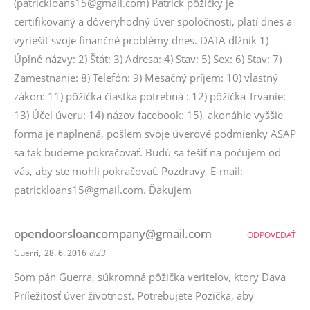
(patrickloans15@gmail.com) Patrick pôžičky je
certifikovaný a dôveryhodný úver spoločnosti, platí dnes a
vyriešiť svoje finančné problémy dnes. DATA dlžník 1)
Úplné názvy: 2) Štát: 3) Adresa: 4) Stav: 5) Sex: 6) Stav: 7)
Zamestnanie: 8) Telefón: 9) Mesačný príjem: 10) vlastný
zákon: 11) pôžička čiastka potrebná : 12) pôžička Trvanie:
13) Účel úveru: 14) názov facebook: 15), akonáhle vyššie
forma je naplnená, pošlem svoje úverové podmienky ASAP
sa tak budeme pokračovať. Budú sa tešiť na počujem od
vás, aby ste mohli pokračovať. Pozdravy, E-mail:
patrickloans15@gmail.com. Ďakujem
opendoorsloancompany@gmail.com
ODPOVEDAŤ
,
Guerri
28. 6. 2016
8:23
Som pán Guerra, súkromná pôžička veriteľov, ktory Dava
Príležitosť úver životnosť. Potrebujete Pozička, aby