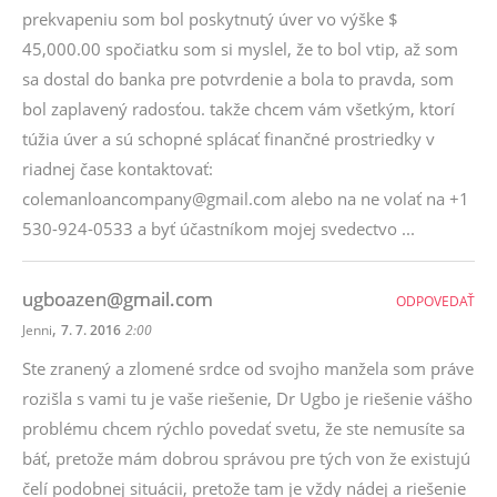
prekvapeniu som bol poskytnutý úver vo výške $
45,000.00 spočiatku som si myslel, že to bol vtip, až som
sa dostal do banka pre potvrdenie a bola to pravda, som
bol zaplavený radosťou. takže chcem vám všetkým, ktorí
túžia úver a sú schopné splácať finančné prostriedky v
riadnej čase kontaktovať:
colemanloancompany@gmail.com alebo na ne volať na +1
530-924-0533 a byť účastníkom mojej svedectvo ...
ugboazen@gmail.com
ODPOVEDAŤ
,
Jenni
7. 7. 2016
2:00
Ste zranený a zlomené srdce od svojho manžela som práve
rozišla s vami tu je vaše riešenie, Dr Ugbo je riešenie vášho
problému chcem rýchlo povedať svetu, že ste nemusíte sa
báť, pretože mám dobrou správou pre tých von že existujú
čelí podobnej situácii, pretože tam je vždy nádej a riešenie