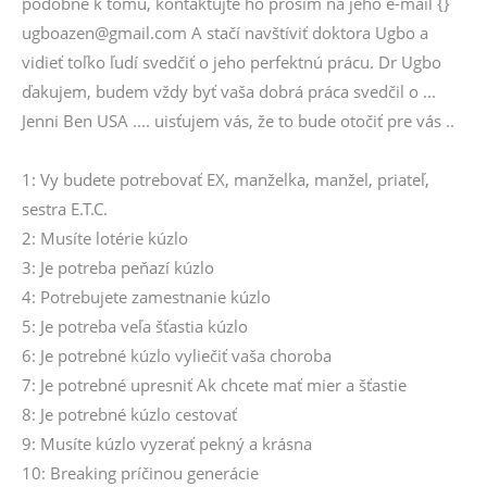
podobne k tomu, kontaktujte ho prosím na jeho e-mail {}
ugboazen@gmail.com A stačí navštíviť doktora Ugbo a
vidieť toľko ľudí svedčiť o jeho perfektnú prácu. Dr Ugbo
ďakujem, budem vždy byť vaša dobrá práca svedčil o ...
Jenni Ben USA .... uisťujem vás, že to bude otočiť pre vás ..
1: Vy budete potrebovať EX, manželka, manžel, priateľ,
sestra E.T.C.
2: Musíte lotérie kúzlo
3: Je potreba peňazí kúzlo
4: Potrebujete zamestnanie kúzlo
5: Je potreba veľa šťastia kúzlo
6: Je potrebné kúzlo vyliečiť vaša choroba
7: Je potrebné upresniť Ak chcete mať mier a šťastie
8: Je potrebné kúzlo cestovať
9: Musíte kúzlo vyzerať pekný a krásna
10: Breaking príčinou generácie