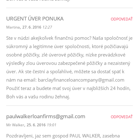
URGENT ÚVER PONUKA
ODPOVEDAŤ
,
Martina
27. 6. 2016
12:27
Ste v núdzi akejkoľvek finančnú pomoc? Naša spoločnosť je
súkromný a legitímne úver spoločnosti, ktoré požičiavajú
osobné pôžičky, zlé úverové pôžičky, nízke prevádzkové
výsledky zlou úverovou zabezpečené pôžičky a nezaistený
úver. Ak ste čestní a spoľahlivé, môžete sa dostať späť k
nám na email: barclayfinanceloancompany@gmail.com
Použiť teraz a budete mať svoj úver v najbližších 24 hodín,
Boh vás a vašu rodinu žehnaj.
paulwalkerloanfirms@gmail.com
ODPOVEDAŤ
,
Mr Walker
25. 6. 2016
19:01
Pozdravljeni, jaz sem gospod PAUL WALKER, zasebna