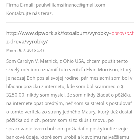
Firma E-mail: paulwilliamsfinance@gmail.com
Kontaktujte nás teraz.
http://www.dpwork.sk/fotoalbum/vyrobky-
ODPOVEDAŤ
z-dreva/vyrobky/
,
Marie
8. 7. 2016
5:41
Som Carolyn V. Metnick, z Ohio USA, chcem použiť tento
skvelý médium oznámiť túto veriteľa Elvin Morrison, ktorý
je naozaj Boh poslal svojej rodine. pár mesiacmi som bol v
hľadaní pôžičku z internetu, kde som bol scammed o $
3250,00, nikdy som myslel, že som nikdy žiadať o pôžičku
na internete opäť predtým, než som sa stretol s postulovať
o tomto veriteľa zo strany jedného Maury, ktorý tiež dostal
pôžička od nich, potom som si to skúsiť znovu, po
spracovanie úveru bol som požiadať o poskytnutie svoje
bankové údaje, ktoré som urobil a k svojmu najväčšiemu