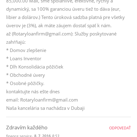
85,000.00 Max, sme spoľahlivé, efektívne, rýchly a
dynamický, sa 100% garanciou úveru tiež to dáva (eur,
libier a dolárov.) Tento úroková sadzba platná pre všetky
úverov je (3%), ak máte záujem dostať späť k nám.
až (Rotaryloanfirm@gmail.com): Služby poskytované
zahŕňajú:
* Domov zlepšenie
* Loans Inventor
* Dlh Konsolidácia pôžičiek
* Obchodné úvery
* Osobné pôžičky.
kontaktujte nás ešte dnes
email: Rotaryloanfirm@gmail.com
Naša kancelária sa nachádza v Dubaji
Zdravím každého
ODPOVEDAŤ
,
finance service
8. 7. 2016
8:53