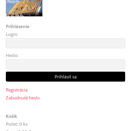
Prihlásenie
Login:
Heslo:
Registrácia
Zabudnuté heslo
Košík
Počet: 0 ks