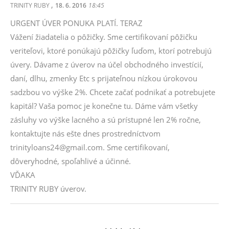
,
TRINITY RUBY
18. 6. 2016
18:45
URGENT ÚVER PONUKA PLATÍ. TERAZ
Vážení žiadatelia o pôžičky. Sme certifikovaní pôžičku
veriteľovi, ktoré ponúkajú pôžičky ľuďom, ktorí potrebujú
úvery. Dávame z úverov na účel obchodného investícií,
daní, dlhu, zmenky Etc s prijateľnou nízkou úrokovou
sadzbou vo výške 2%. Chcete začať podnikať a potrebujete
kapitál? Vaša pomoc je konečne tu. Dáme vám všetky
zásluhy vo výške lacného a sú prístupné len 2% ročne,
kontaktujte nás ešte dnes prostredníctvom
trinityloans24@gmail.com. Sme certifikovaní,
dôveryhodné, spoľahlivé a účinné.
VĎAKA
TRINITY RUBY úverov.