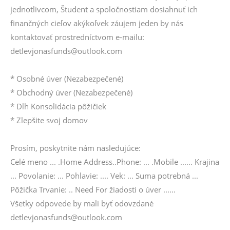
jednotlivcom, Študent a spoločnostiam dosiahnuť ich
finančných cieľov akýkoľvek záujem jeden by nás
kontaktovať prostredníctvom e-mailu:
detlevjonasfunds@outlook.com
* Osobné úver (Nezabezpečené)
* Obchodný úver (Nezabezpečené)
* Dlh Konsolidácia pôžičiek
* Zlepšite svoj domov
Prosím, poskytnite nám nasledujúce:
Celé meno ... .Home Address..Phone: ... .Mobile ...... Krajina
... Povolanie: ... Pohlavie: .... Vek: ... Suma potrebná ...
Pôžička Trvanie: .. Need For žiadosti o úver ......
Všetky odpovede by mali byť odovzdané
detlevjonasfunds@outlook.com