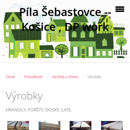
Píla Šebastovce --
Košice , DP work
/
/
/
Úvod
Fotoalbum
výrobky z dreva
Výrobky
Výrobky
HRANOLY, FORŠTY, DOSKY, LATE.