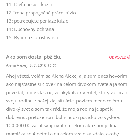
11: Dieťa nesúci kúzlo
12 Treba propagačné práce kúzlo
13: potrebujete peniaze kúzlo
14: Duchovný ochrana
15: Bylinná starostlivosti
Ako som dostal pôžičku
ODPOVEDAŤ
,
Alena Alexej
3. 7. 2016
16:01
Ahoj všetci, volám sa Alena Alexej a ja som dnes hovorím
ako najšťastnejší človek na celom divokom svete a ja som
povedal, moje vlastné, že akýkoľvek veriteľ, ktorý zachrániť
svoju rodinu z našej zlej situácie, poviem meno celému
divoký svet a som tak rád, že moja rodina je späť k
dobrému, pretože som bol v núdzi pôžičku vo výške €
100.000,00 začať svoj život na celom ako som jediná
mamička so 4 deťmi a na celom svete sa zdalo, akoby