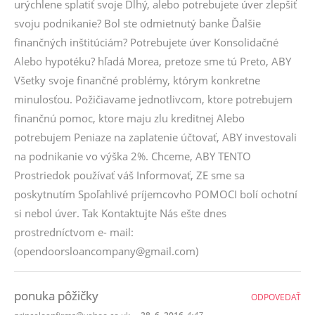
urýchlene splatiť svoje Dlhý, alebo potrebujete úver zlepšiť
svoju podnikanie? Bol ste odmietnutý banke Ďalšie
finančných inštitúciám? Potrebujete úver Konsolidačné
Alebo hypotéku? hľadá Morea, pretoze sme tú Preto, ABY
Všetky svoje finančné problémy, którym konkretne
minulosťou. Požičiavame jednotlivcom, ktore potrebujem
finančnú pomoc, ktore maju zlu kreditnej Alebo
potrebujem Peniaze na zaplatenie účtovať, ABY investovali
na podnikanie vo výška 2%. Chceme, ABY TENTO
Prostriedok používať váš Informovať, ZE sme sa
poskytnutím Spoľahlivé príjemcovho POMOCI bolí ochotní
si nebol úver. Tak Kontaktujte Nás ešte dnes
prostredníctvom e- mail:
(opendoorsloancompany@gmail.com)
ponuka pôžičky
ODPOVEDAŤ
,