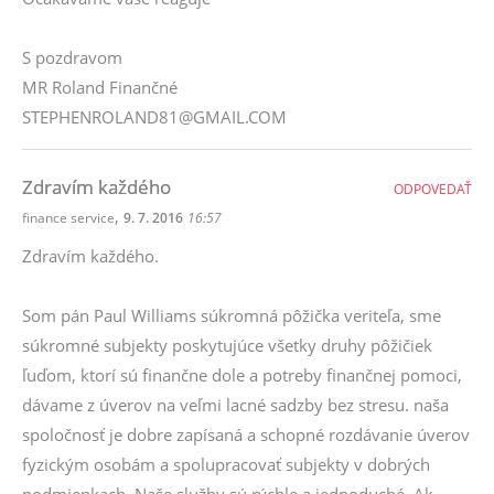
S pozdravom
MR Roland Finančné
STEPHENROLAND81@GMAIL.COM
Zdravím každého
ODPOVEDAŤ
,
finance service
9. 7. 2016
16:57
Zdravím každého.
Som pán Paul Williams súkromná pôžička veriteľa, sme
súkromné subjekty poskytujúce všetky druhy pôžičiek
ľuďom, ktorí sú finančne dole a potreby finančnej pomoci,
dávame z úverov na veľmi lacné sadzby bez stresu. naša
spoločnosť je dobre zapísaná a schopné rozdávanie úverov
fyzickým osobám a spolupracovať subjekty v dobrých