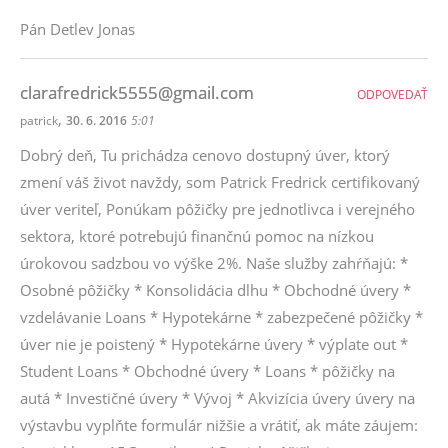
Pán Detlev Jonas
clarafredrick5555@gmail.com
ODPOVEDAŤ
,
patrick
30. 6. 2016
5:01
Dobrý deň, Tu prichádza cenovo dostupný úver, ktorý
zmení váš život navždy, som Patrick Fredrick certifikovaný
úver veriteľ, Ponúkam pôžičky pre jednotlivca i verejného
sektora, ktoré potrebujú finančnú pomoc na nízkou
úrokovou sadzbou vo výške 2%. Naše služby zahŕňajú: *
Osobné pôžičky * Konsolidácia dlhu * Obchodné úvery *
vzdelávanie Loans * Hypotekárne * zabezpečené pôžičky *
úver nie je poistený * Hypotekárne úvery * výplate out *
Student Loans * Obchodné úvery * Loans * pôžičky na
autá * Investičné úvery * Vývoj * Akvizícia úvery úvery na
výstavbu vyplňte formulár nižšie a vrátiť, ak máte záujem: