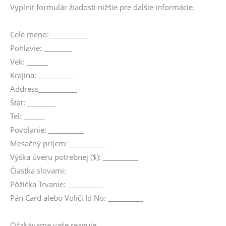
Vyplniť formulár žiadosti nižšie pre ďalšie informácie.
Celé meno:___________
Pohlavie: ________
Vek: ______
Krajina: __________
Address___________
Štát: ________
Tel: ______
Povolanie: __________
Mesačný príjem:___________
Výška úveru potrebnej ($): __________
Čiastka slovami:
Pôžička Trvanie: __________
Pán Card alebo Voliči Id No: __________
Očakávame vaše reaguje