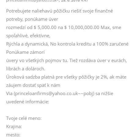
princeloanfirms@yahoo.co.uk~
28. 6. 2016
4:47
Potrebujete naliehavú pôžičku riešiť svoje finančné
potreby, ponúkame úver
rozmedzí od $ 5,000.00 na $ 10,000,000.00 Max, sme
spoľahlivé, efektívne,
Rýchla a dynamická, No kontrola kreditu a 100% zaručené
Ponúkame zámorí
úvery vo všetkých pojmov tu. Tiež rozdáva úver v eurách,
librách a dolároch.
Úroková sadzba platná pre všetky pôžičky je 2%, ak máte
záujem dostať späť k nám
Via (princeloanfirms@yahoo.co.uk~~pobj) sa nižšie
uvedené informácie:
Tvoje celé meno:
Krajina:
mesto: