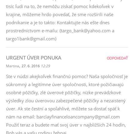
tisíc ľudí na to, že nemôžu získať pomoc kdekoľvek v
krajine, môžeme hrdo povedať, že sme rozšírili naše
podnikanie a je to takto: Kontaktujte nás ešte dnes
prostredníctvom e-mailu: (targo_bank@yahoo.com a
targo1bank@gmail.com)
URGENT ÚVER PONUKA
ODPOVEDAŤ
,
Martina
27. 6. 2016
12:29
Ste v núdzi akejkoľvek finančnú pomoc? Naša spoločnosť je
súkromný a legitímne úver spoločnosti, ktoré požičiavajú
osobné pôžičky, zlé úverové pôžičky, nízke prevádzkové
výsledky zlou úverovou zabezpečené pôžičky a nezaistený
úver. Ak ste čestní a spoľahlivé, môžete sa dostať späť k
nám na email: barclayfinanceloancompany@gmail.com
Použiť teraz a budete mať svoj úver v najbližších 24 hodín,
Boh vás a vašu rodinu žehnaj.