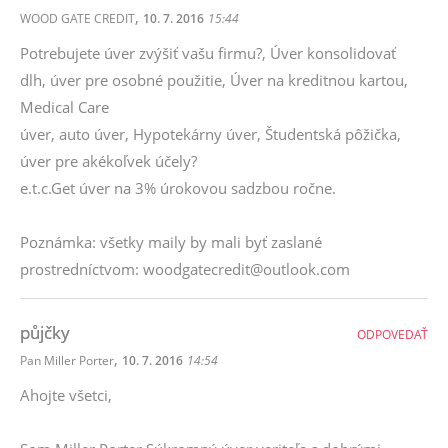
,
WOOD GATE CREDIT
10. 7. 2016
15:44
Potrebujete úver zvýšiť vašu firmu?, Úver konsolidovať
dlh, úver pre osobné použitie, Úver na kreditnou kartou,
Medical Care
úver, auto úver, Hypotekárny úver, Študentská pôžička,
úver pre akékoľvek účely?
e.t.c.Get úver na 3% úrokovou sadzbou ročne.
Poznámka: všetky maily by mali byť zaslané
prostredníctvom: woodgatecredit@outlook.com
půjčky
ODPOVEDAŤ
,
Pan Miller Porter
10. 7. 2016
14:54
Ahojte všetci,