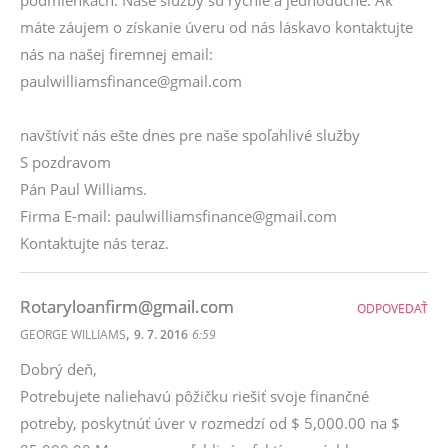
podmienkach. Naše služby sú rýchle a jednoduché. Ak
máte záujem o získanie úveru od nás láskavo kontaktujte
nás na našej firemnej email:
paulwilliamsfinance@gmail.com
navštíviť nás ešte dnes pre naše spoľahlivé služby
S pozdravom
Pán Paul Williams.
Firma E-mail: paulwilliamsfinance@gmail.com
Kontaktujte nás teraz.
Rotaryloanfirm@gmail.com
ODPOVEDAŤ
,
GEORGE WILLIAMS
9. 7. 2016
6:59
Dobrý deň,
Potrebujete naliehavú pôžičku riešiť svoje finančné
potreby, poskytnúť úver v rozmedzí od $ 5,000.00 na $