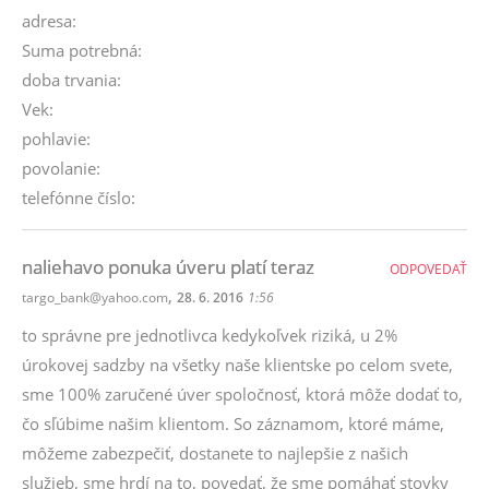
adresa:
Suma potrebná:
doba trvania:
Vek:
pohlavie:
povolanie:
telefónne číslo:
naliehavo ponuka úveru platí teraz
ODPOVEDAŤ
,
targo_bank@yahoo.com
28. 6. 2016
1:56
to správne pre jednotlivca kedykoľvek riziká, u 2%
úrokovej sadzby na všetky naše klientske po celom svete,
sme 100% zaručené úver spoločnosť, ktorá môže dodať to,
čo sľúbime našim klientom. So záznamom, ktoré máme,
môžeme zabezpečiť, dostanete to najlepšie z našich
služieb, sme hrdí na to, povedať, že sme pomáhať stovky