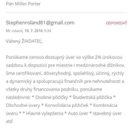
Pán Miller Porter
Stephenroland81@gmail.com
ODPOVEDAŤ
,
Mr roland
10. 7. 2016
9:34
Vážený ŽIADATEĽ,
Ponúkame cenovo dostupný úver vo výške 2% úrokovou
sadzbou k dispozícii pre miestne i medzinárodné dlžníkov.
Sme certifikovaní, dôveryhodný, spoľahlivý, účinný, rýchly
a dynamický a spolupracujú finančník pre nehnuteľnosti a
všetky druhy financovania podniku, ponúkame
nasledovné: * Osobné pôžičky * Študentská pôžička *
Obchodné úvery * Konsolidácia pôžičiek * Kombinácia
úveru * * Hlavné vylepšenia * Auto úver * stavebný úver
atď