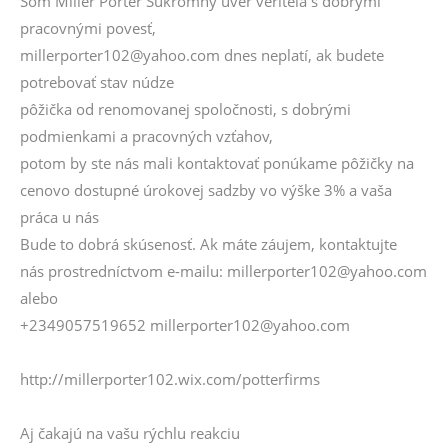
Som Miller Porter Súkromný úver veriteľa s dobrými
pracovnými povesť,
millerporter102@yahoo.com dnes neplatí, ak budete
potrebovať stav núdze
pôžička od renomovanej spoločnosti, s dobrými
podmienkami a pracovných vzťahov,
potom by ste nás mali kontaktovať ponúkame pôžičky na
cenovo dostupné úrokovej sadzby vo výške 3% a vaša
práca u nás
Bude to dobrá skúsenosť. Ak máte záujem, kontaktujte
nás prostredníctvom e-mailu: millerporter102@yahoo.com
alebo
+2349057519652 millerporter102@yahoo.com
http://millerporter102.wix.com/potterfirms
Aj čakajú na vašu rýchlu reakciu