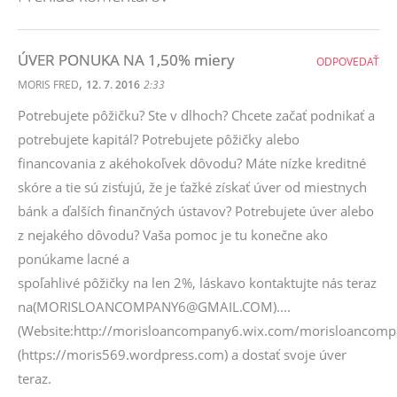
ÚVER PONUKA NA 1,50% miery
ODPOVEDAŤ
,
MORIS FRED
12. 7. 2016
2:33
Potrebujete pôžičku? Ste v dlhoch? Chcete začať podnikať a
potrebujete kapitál? Potrebujete pôžičky alebo
financovania z akéhokoľvek dôvodu? Máte nízke kreditné
skóre a tie sú zisťujú, že je ťažké získať úver od miestnych
bánk a ďalších finančných ústavov? Potrebujete úver alebo
z nejakého dôvodu? Vaša pomoc je tu konečne ako
ponúkame lacné a
spoľahlivé pôžičky na len 2%, láskavo kontaktujte nás teraz
na(MORISLOANCOMPANY6@GMAIL.COM)....
(Website:http://morisloancompany6.wix.com/morisloancompan
(https://moris569.wordpress.com) a dostať svoje úver
teraz.