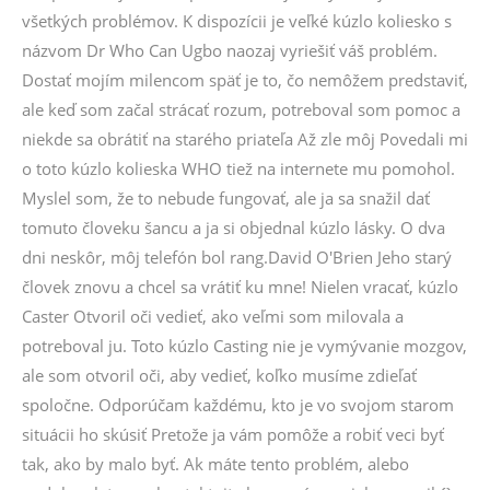
všetkých problémov. K dispozícii je veľké kúzlo koliesko s
názvom Dr Who Can Ugbo naozaj vyriešiť váš problém.
Dostať mojím milencom späť je to, čo nemôžem predstaviť,
ale keď som začal strácať rozum, potreboval som pomoc a
niekde sa obrátiť na starého priateľa Až zle môj Povedali mi
o toto kúzlo kolieska WHO tiež na internete mu pomohol.
Myslel som, že to nebude fungovať, ale ja sa snažil dať
tomuto človeku šancu a ja si objednal kúzlo lásky. O dva
dni neskôr, môj telefón bol rang.David O'Brien Jeho starý
človek znovu a chcel sa vrátiť ku mne! Nielen vracať, kúzlo
Caster Otvoril oči vedieť, ako veľmi som milovala a
potreboval ju. Toto kúzlo Casting nie je vymývanie mozgov,
ale som otvoril oči, aby vedieť, koľko musíme zdieľať
spoločne. Odporúčam každému, kto je vo svojom starom
situácii ho skúsiť Pretože ja vám pomôže a robiť veci byť
tak, ako by malo byť. Ak máte tento problém, alebo