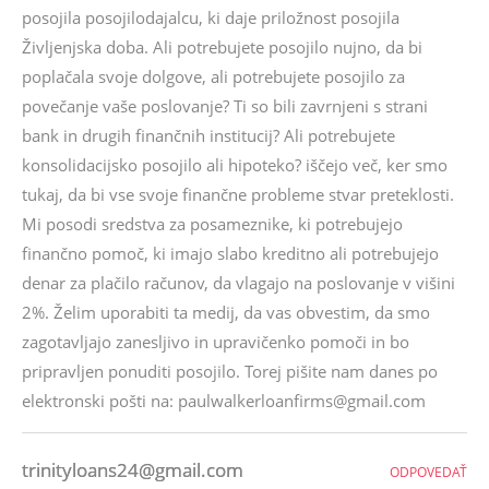
posojila posojilodajalcu, ki daje priložnost posojila
Življenjska doba. Ali potrebujete posojilo nujno, da bi
poplačala svoje dolgove, ali potrebujete posojilo za
povečanje vaše poslovanje? Ti so bili zavrnjeni s strani
bank in drugih finančnih institucij? Ali potrebujete
konsolidacijsko posojilo ali hipoteko? iščejo več, ker smo
tukaj, da bi vse svoje finančne probleme stvar preteklosti.
Mi posodi sredstva za posameznike, ki potrebujejo
finančno pomoč, ki imajo slabo kreditno ali potrebujejo
denar za plačilo računov, da vlagajo na poslovanje v višini
2%. Želim uporabiti ta medij, da vas obvestim, da smo
zagotavljajo zanesljivo in upravičenko pomoči in bo
pripravljen ponuditi posojilo. Torej pišite nam danes po
elektronski pošti na: paulwalkerloanfirms@gmail.com
trinityloans24@gmail.com
ODPOVEDAŤ