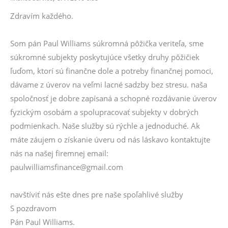
Zdravím každého.
Som pán Paul Williams súkromná pôžička veriteľa, sme
súkromné subjekty poskytujúce všetky druhy pôžičiek
ľuďom, ktorí sú finančne dole a potreby finančnej pomoci,
dávame z úverov na veľmi lacné sadzby bez stresu. naša
spoločnosť je dobre zapísaná a schopné rozdávanie úverov
fyzickým osobám a spolupracovať subjekty v dobrých
podmienkach. Naše služby sú rýchle a jednoduché. Ak
máte záujem o získanie úveru od nás láskavo kontaktujte
nás na našej firemnej email:
paulwilliamsfinance@gmail.com
navštíviť nás ešte dnes pre naše spoľahlivé služby
S pozdravom
Pán Paul Williams.