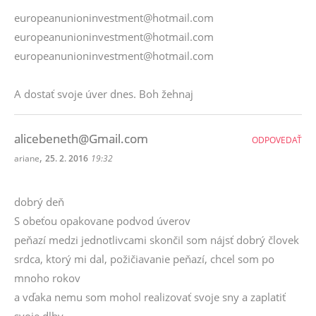
europeanunioninvestment@hotmail.com
europeanunioninvestment@hotmail.com
europeanunioninvestment@hotmail.com
A dostať svoje úver dnes. Boh žehnaj
alicebeneth@Gmail.com
ODPOVEDAŤ
,
ariane
25. 2. 2016
19:32
dobrý deň
S obeťou opakovane podvod úverov
peňazí medzi jednotlivcami skončil som nájsť dobrý človek
srdca, ktorý mi dal, požičiavanie peňazí, chcel som po
mnoho rokov
a vďaka nemu som mohol realizovať svoje sny a zaplatiť