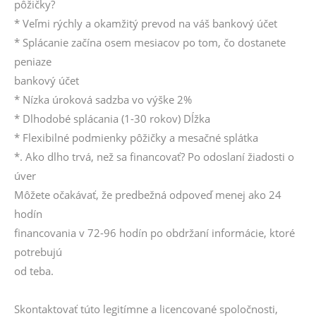
pôžičky?
* Veľmi rýchly a okamžitý prevod na váš bankový účet
* Splácanie začína osem mesiacov po tom, čo dostanete
peniaze
bankový účet
* Nízka úroková sadzba vo výške 2%
* Dlhodobé splácania (1-30 rokov) Dĺžka
* Flexibilné podmienky pôžičky a mesačné splátka
*. Ako dlho trvá, než sa financovať? Po odoslaní žiadosti o
úver
Môžete očakávať, že predbežná odpoveď menej ako 24
hodín
financovania v 72-96 hodín po obdržaní informácie, ktoré
potrebujú
od teba.
Skontaktovať túto legitímne a licencované spoločnosti,