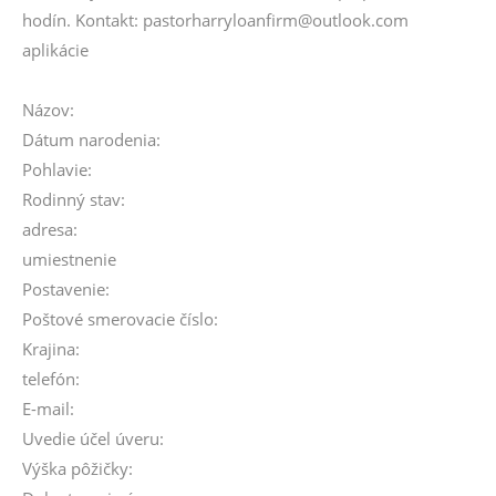
hodín. Kontakt: pastorharryloanfirm@outlook.com
aplikácie
Názov:
Dátum narodenia:
Pohlavie:
Rodinný stav:
adresa:
umiestnenie
Postavenie:
Poštové smerovacie číslo:
Krajina:
telefón:
E-mail:
Uvedie účel úveru:
Výška pôžičky: