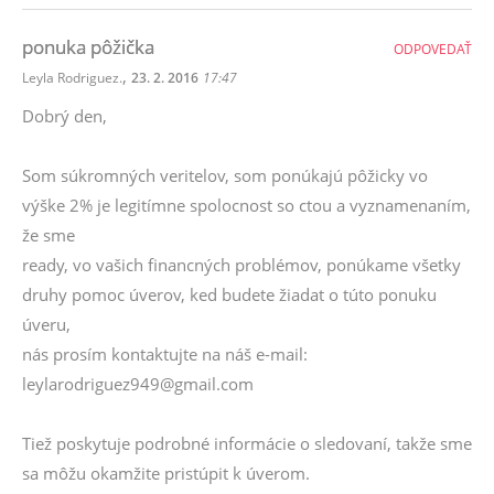
ODPOVEDAŤ
,
Leyla Rodriguez.
23. 2. 2016
17:47
Dobrý den,
Som súkromných veritelov, som ponúkajú pôžicky vo
výške 2% je legitímne spolocnost so ctou a vyznamenaním,
že sme
ready, vo vašich financných problémov, ponúkame všetky
druhy pomoc úverov, ked budete žiadat o túto ponuku
úveru,
nás prosím kontaktujte na náš e-mail:
leylarodriguez949@gmail.com
Tiež poskytuje podrobné informácie o sledovaní, takže sme
sa môžu okamžite pristúpit k úverom.