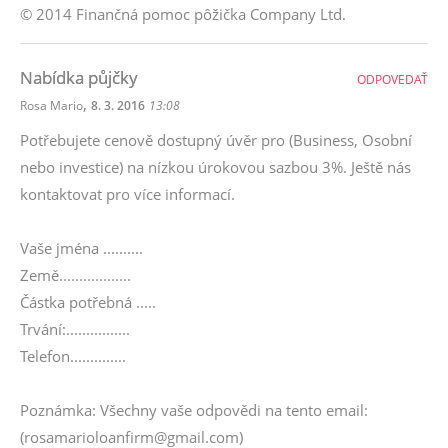
© 2014 Finančná pomoc pôžička Company Ltd.
Nabídka půjčky
ODPOVEDAŤ
,
Rosa Mario
8. 3. 2016
13:08
Potřebujete cenově dostupný úvěr pro (Business, Osobní
nebo investice) na nízkou úrokovou sazbou 3%. Ještě nás
kontaktovat pro více informací.
Vaše jména ..........
Země..................
Částka potřebná .....
Trvání:................
Telefon..............
Poznámka: Všechny vaše odpovědi na tento email:
(rosamarioloanfirm@gmail.com)