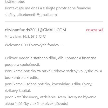
krátkodobé.
Kontaktujte ma dnes a získajte prvotriedne finančné
služby: alicebeneth@gmail.com
cityloanfunds2011@GMAIL.COM
ODPOVEDAŤ
,
Mr Lee Jone
10. 3. 2016
12:13
Welcome CITY úverových fondov ..
Celkové riadenie štátneho dlhu, dlhu pomoc a finančná
podpora spoločnosti.
Ponúkame pôžičky za nízke úrokové sadzby vo výške 2% a
bez kontrola kreditu,
ponúkame Osobné pôžičky, konsolidáciu dlhu úvery,
rizikový kapitál,
podnikateľské úvery, vzdelanie úvery, úvery na bývanie
alebo "pôžičky z akéhokoľvek dôvodu!