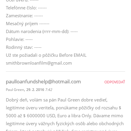
Telefónne číslo: ------
Zamestnanie: ------
Mesačný príjem -------
Dátum narodenia (rrrr-mm-dd): -----
Pohlavie: -----
Rodinný stav: -----
Už ste požiadali o pôžičku Before EMAIL
smithbrownloanfilm@gmail.com
paulloanfundshelp@hotmail.com
ODPOVEDAŤ
,
Paul Green
29. 2. 2016
7:42
Dobrý deň, volám sa pán Paul Green dobre vedieť,
legitímne úveru veriteľa, ponúkame pôžičky od rozsahu $
5000 až $ 6000000 USD, Euro a libra Only. Dávame mimo
legitímne úvery vážnych fyzických osôb alebo obchodných