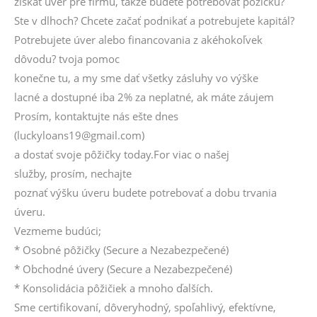
získať úver pre firmu, takže budete potrebovať pôžičku?
Ste v dlhoch? Chcete začať podnikať a potrebujete kapitál?
Potrebujete úver alebo financovania z akéhokoľvek
dôvodu? tvoja pomoc
konečne tu, a my sme dať všetky zásluhy vo výške
lacné a dostupné iba 2% za neplatné, ak máte záujem
Prosím, kontaktujte nás ešte dnes
(luckyloans19@gmail.com)
a dostať svoje pôžičky today.For viac o našej
služby, prosím, nechajte
poznať výšku úveru budete potrebovať a dobu trvania
úveru.
Vezmeme budúci;
* Osobné pôžičky (Secure a Nezabezpečené)
* Obchodné úvery (Secure a Nezabezpečené)
* Konsolidácia pôžičiek a mnoho ďalších.
Sme certifikovaní, dôveryhodný, spoľahlivý, efektívne,