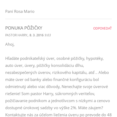
Paní Rosa Mario
PONUKA PÔŽIČKY
ODPOVEDAŤ
,
PASTOR HARRY
8. 3. 2016
9:03
Ahoj,
Hľadáte podnikateľský úver, osobné pôžičky, hypotéky,
auto úver, úvery, pôžičky konsolidáciu dlhu,
nezabezpečených úverov, rizikového kapitálu, atď .. Alebo
máte úver od banky alebo finančné konfiguráciu bol
odmietnutý alebo viac dôvody, Nenechajte svoje úverové
riešenie! Som pastor Harry, súkromných veriteľov,
požičiavanie podnikom a jednotlivcom s nízkymi a cenovo
dostupné úrokovej sadzby vo výške 2%. Máte záujem?
Kontaktujte nás za účelom liečenia úveru po prevode do 48