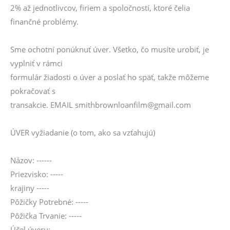
2% až jednotlivcov, firiem a spoločností, ktoré čelia
finančné problémy.
Sme ochotní ponúknuť úver. Všetko, čo musíte urobiť, je
vyplniť v rámci
formulár žiadosti o úver a poslať ho späť, takže môžeme
pokračovať s
transakcie. EMAIL smithbrownloanfilm@gmail.com
ÚVER vyžiadanie (o tom, ako sa vzťahujú)
Názov: ------
Priezvisko: -----
krajiny -----
Pôžičky Potrebné: -----
Pôžička Trvanie: -----
Účel úveru: ------