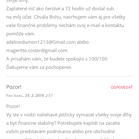
svoje dlhy.
Zaplatené nič ako čerstvé a 72 hodín už dostal sub
na môj účet. Chvála Bohu, navrhujem vám aj pre všetky
vaše finančné problémy nechám svoj e-mail a kontaktu
pomôže vám.
adelinedumon1213@Gmail.com alebo
mageritte.coster@gmail.com
A prisahám vám, že budete spokojní s 100/100
Ďakujeme vám za pochopenie.
Pozor!
ODPOVEDAŤ
,
Pan Isaac
25. 2. 2016
2:57
Pozor!
Vy ste v núdzi naliehavé pôžicky vymazat všetky svoje dlhy
a byt financne stabilný? Potrebujete kapitál na zacatie
vašim predstavám podnikania alebo pre obchodné