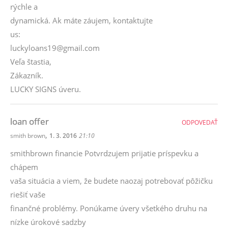
rýchle a
dynamická. Ak máte záujem, kontaktujte
us:
luckyloans19@gmail.com
Veľa štastia,
Zákazník.
LUCKY SIGNS úveru.
loan offer
ODPOVEDAŤ
,
smith brown
1. 3. 2016
21:10
smithbrown financie Potvrdzujem prijatie príspevku a
chápem
vaša situácia a viem, že budete naozaj potrebovať pôžičku
riešiť vaše
finančné problémy. Ponúkame úvery všetkého druhu na
nízke úrokové sadzby