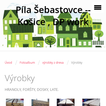
Píla Šebastovce --
Košice , DP work
/
/
/
Úvod
Fotoalbum
výrobky z dreva
Výrobky
Výrobky
HRANOLY, FORŠTY, DOSKY, LATE.