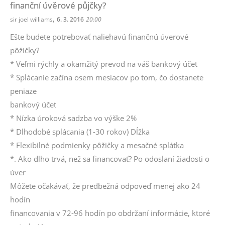
finanční úvěrové půjčky?
,
sir joel williams
6. 3. 2016
20:00
Ešte budete potrebovať naliehavú finančnú úverové
pôžičky?
* Veľmi rýchly a okamžitý prevod na váš bankový účet
* Splácanie začína osem mesiacov po tom, čo dostanete
peniaze
bankový účet
* Nízka úroková sadzba vo výške 2%
* Dlhodobé splácania (1-30 rokov) Dĺžka
* Flexibilné podmienky pôžičky a mesačné splátka
*. Ako dlho trvá, než sa financovať? Po odoslaní žiadosti o
úver
Môžete očakávať, že predbežná odpoveď menej ako 24
hodín
financovania v 72-96 hodín po obdržaní informácie, ktoré