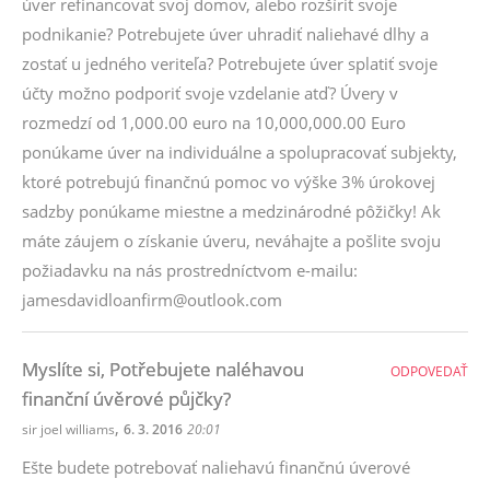
úver refinancovať svoj domov, alebo rozšíriť svoje
podnikanie? Potrebujete úver uhradiť naliehavé dlhy a
zostať u jedného veriteľa? Potrebujete úver splatiť svoje
účty možno podporiť svoje vzdelanie atď? Úvery v
rozmedzí od 1,000.00 euro na 10,000,000.00 Euro
ponúkame úver na individuálne a spolupracovať subjekty,
ktoré potrebujú finančnú pomoc vo výške 3% úrokovej
sadzby ponúkame miestne a medzinárodné pôžičky! Ak
máte záujem o získanie úveru, neváhajte a pošlite svoju
požiadavku na nás prostredníctvom e-mailu:
jamesdavidloanfirm@outlook.com
Myslíte si, Potřebujete naléhavou
ODPOVEDAŤ
finanční úvěrové půjčky?
,
sir joel williams
6. 3. 2016
20:01
Ešte budete potrebovať naliehavú finančnú úverové