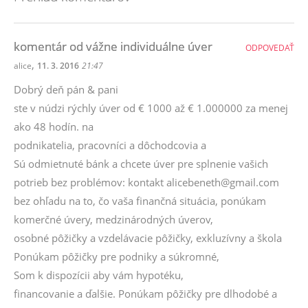
komentár od vážne individuálne úver
ODPOVEDAŤ
,
alice
11. 3. 2016
21:47
Dobrý deň pán & pani
ste v núdzi rýchly úver od € 1000 až € 1.000000 za menej
ako 48 hodín. na
podnikatelia, pracovníci a dôchodcovia a
Sú odmietnuté bánk a chcete úver pre splnenie vašich
potrieb bez problémov: kontakt alicebeneth@gmail.com
bez ohľadu na to, čo vaša finančná situácia, ponúkam
komerčné úvery, medzinárodných úverov,
osobné pôžičky a vzdelávacie pôžičky, exkluzívny a škola
Ponúkam pôžičky pre podniky a súkromné,
Som k dispozícii aby vám hypotéku,
financovanie a ďalšie. Ponúkam pôžičky pre dlhodobé a