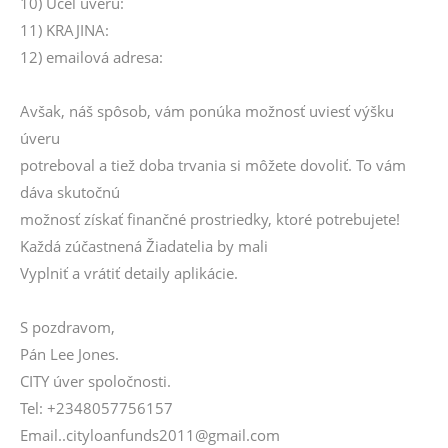
10) Účel úveru:
11) KRAJINA:
12) emailová adresa:
Avšak, náš spôsob, vám ponúka možnosť uviesť výšku
úveru
potreboval a tiež doba trvania si môžete dovoliť. To vám
dáva skutočnú
možnosť získať finančné prostriedky, ktoré potrebujete!
Každá zúčastnená Žiadatelia by mali
Vyplniť a vrátiť detaily aplikácie.
S pozdravom,
Pán Lee Jones.
CITY úver spoločnosti.
Tel: +2348057756157
Email..cityloanfunds2011@gmail.com