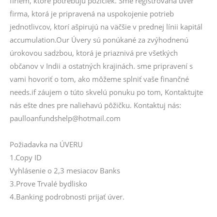
firiem, ktoré potrebujú pôžičiek. Sme registrovaná úver
firma, ktorá je pripravená na uspokojenie potrieb
jednotlivcov, ktorí ašpirujú na väčšie v prednej línii kapitál
accumulation.Our Úvery sú ponúkané za zvýhodnenú
úrokovou sadzbou, ktorá je priaznivá pre všetkých
občanov v Indii a ostatných krajinách. sme pripravení s
vami hovoriť o tom, ako môžeme splniť vaše finančné
needs.if záujem o túto skvelú ponuku po tom, Kontaktujte
nás ešte dnes pre naliehavú pôžičku. Kontaktuj nás:
paulloanfundshelp@hotmail.com
Požiadavka na ÚVERU
1.Copy ID
Vyhlásenie o 2,3 mesiacov Banks
3.Prove Trvalé bydlisko
4.Banking podrobnosti prijať úver.