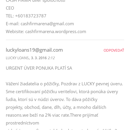
CASH FIRMA úver spoločnosti
CEO
TEL: +60183723787
E-mail: cashfirmarena@gmail.com
Webisite: cashfirmarena.wordpress.com
luckyloans19@gmail.com
ODPOVEDAŤ
,
LUCKY LOANS
3. 3. 2016
2:12
URGENT ÚVER PONUKA PLATÍ SA
Vážení žiadatelia o pôžičky, Pozdrav z LUCKY pevnej úveru.
Sme certifikovaní pôžičku veriteľovi, ktorá ponúka úvery
ľudia, ktorí sú v núdzi úverov. To dáva pôžičky
projekty, obchod, dane, dlh, účty, a mnoho ďalších
reasons.we beží na 2% viac rate.There prijímať
prostredníctvom