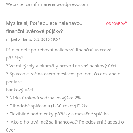
Webisite: cashfirmarena.wordpress.com
Myslíte si, Potřebujete naléhavou
ODPOVEDAŤ
finanční úvěrové půjčky?
,
sir joel williams
6. 3. 2016
19:54
Ešte budete potrebovať naliehavú finančnú úverové
pôžičky?
* Veľmi rýchly a okamžitý prevod na váš bankový účet
* Splácanie začína osem mesiacov po tom, čo dostanete
peniaze
bankový účet
* Nízka úroková sadzba vo výške 2%
* Dlhodobé splácania (1-30 rokov) Dĺžka
* Flexibilné podmienky pôžičky a mesačné splátka
*. Ako dlho trvá, než sa financovať? Po odoslaní žiadosti o
úver