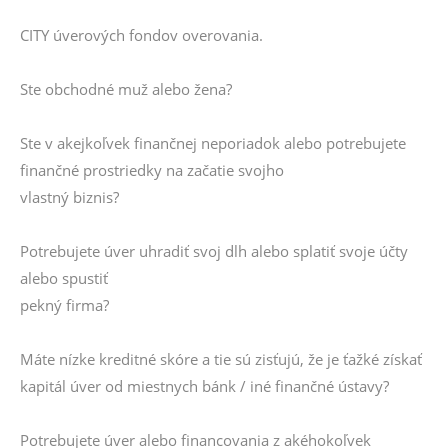
CITY úverových fondov overovania.
Ste obchodné muž alebo žena?
Ste v akejkoľvek finančnej neporiadok alebo potrebujete
finančné prostriedky na začatie svojho
vlastný biznis?
Potrebujete úver uhradiť svoj dlh alebo splatiť svoje účty
alebo spustiť
pekný firma?
Máte nízke kreditné skóre a tie sú zisťujú, že je ťažké získať
kapitál úver od miestnych bánk / iné finančné ústavy?
Potrebujete úver alebo financovania z akéhokoľvek