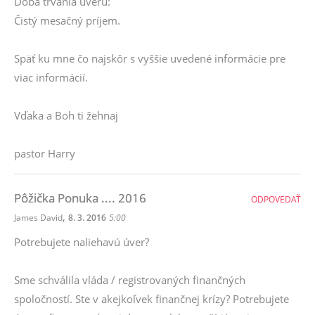
Doba trvania úveru:
Čistý mesačný príjem.
Späť ku mne čo najskôr s vyššie uvedené informácie pre
viac informácií.
Vďaka a Boh ti žehnaj
pastor Harry
Pôžička Ponuka .... 2016
ODPOVEDAŤ
,
James David
8. 3. 2016
5:00
Potrebujete naliehavú úver?
Sme schválila vláda / registrovaných finančných
spoločností. Ste v akejkoľvek finančnej krízy? Potrebujete