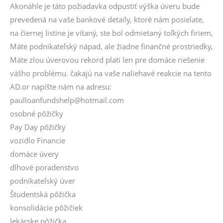
Akonáhle je táto požiadavka odpustiť výška úveru bude
prevedená na vaše bankové detaily, ktoré nám posielate,
na čiernej listine je vítaný, ste bol odmietaný toľkých firiem,
Máte podnikateľský nápad, ale žiadne finančné prostriedky,
Máte zlou úverovou rekord platí len pre domáce riešenie
vášho problému. čakajú na vaše naliehavé reakcie na tento
AD.or napíšte nám na adresu:
paulloanfundshelp@hotmail.com
osobné pôžičky
Pay Day pôžičky
vozidlo Financie
domáce úvery
dlhové poradenstvo
podnikateľský úver
Študentská pôžička
konsolidácie pôžičiek
lekárske pôžička