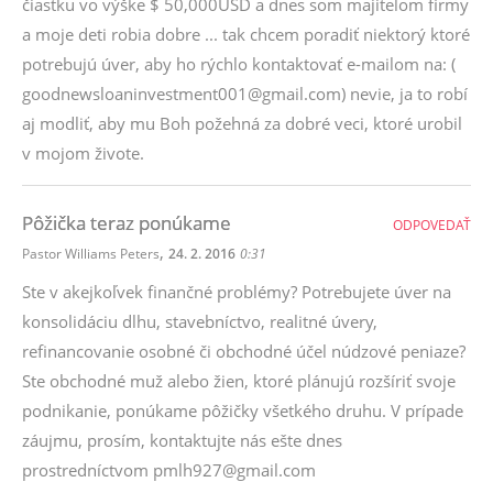
čiastku vo výške $ 50,000USD a dnes som majiteľom firmy
a moje deti robia dobre ... tak chcem poradiť niektorý ktoré
potrebujú úver, aby ho rýchlo kontaktovať e-mailom na: (
goodnewsloaninvestment001@gmail.com) nevie, ja to robí
aj modliť, aby mu Boh požehná za dobré veci, ktoré urobil
v mojom živote.
Pôžička teraz ponúkame
ODPOVEDAŤ
,
Pastor Williams Peters
24. 2. 2016
0:31
Ste v akejkoľvek finančné problémy? Potrebujete úver na
konsolidáciu dlhu, stavebníctvo, realitné úvery,
refinancovanie osobné či obchodné účel núdzové peniaze?
Ste obchodné muž alebo žien, ktoré plánujú rozšíriť svoje
podnikanie, ponúkame pôžičky všetkého druhu. V prípade
záujmu, prosím, kontaktujte nás ešte dnes
prostredníctvom pmlh927@gmail.com