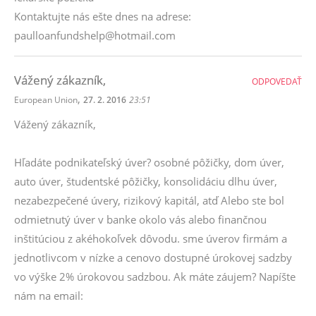
Kontaktujte nás ešte dnes na adrese:
paulloanfundshelp@hotmail.com
Vážený zákazník,
ODPOVEDAŤ
,
European Union
27. 2. 2016
23:51
Vážený zákazník,
Hľadáte podnikateľský úver? osobné pôžičky, dom úver,
auto úver, študentské pôžičky, konsolidáciu dlhu úver,
nezabezpečené úvery, rizikový kapitál, atď Alebo ste bol
odmietnutý úver v banke okolo vás alebo finančnou
inštitúciou z akéhokoľvek dôvodu. sme úverov firmám a
jednotlivcom v nízke a cenovo dostupné úrokovej sadzby
vo výške 2% úrokovou sadzbou. Ak máte záujem? Napíšte
nám na email: