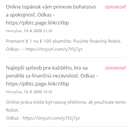
Online topánok vám prinesie bohatstvo
ODPOVEDAŤ
a spokojnosť. Odkaz -
https://plbtc.page.link/zXbp
,
HenryGal
13. 8. 2020
22:38
Premeniť $ 1 na $ 100 okamžite. Použite finančný Robot.
Odkaz - - https://tinyurl.com/y7t5j7yc
Najlepší spôsob pre každého, kto sa
ODPOVEDAŤ
ponáhľa za finančnú nezávislosť. Odkaz -
https://plbtc.page.link/zXbp
,
HenryGal
13. 8. 2020
18:38
Online práca môže byť naozaj efektívne, ak používate tento
Robot.
Odkaz - https://tinyurl.com/y7t5j7yc