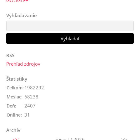
GOOGLE+
Vyhľadávanie
RSS
Prehľad zdrojov
Štatistiky
1982292
Celkom:
68238
Mesiac:
2407
Deň:
31
Online:
Archív
<<
august / 2026
>>