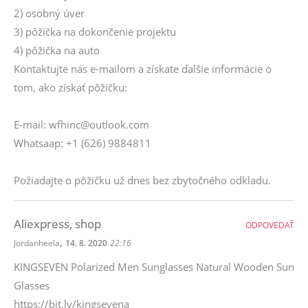
2) osobný úver
3) pôžička na dokončenie projektu
4) pôžička na auto
Kontaktujte nás e-mailom a získate ďalšie informácie o
tom, ako získať pôžičku:
E-mail: wfhinc@outlook.com
Whatsaap: +1 (626) 9884811
Požiadajte o pôžičku už dnes bez zbytočného odkladu.
Aliexpress, shop
ODPOVEDAŤ
,
Jordanheela
14. 8. 2020
22:16
KINGSEVEN Polarized Men Sunglasses Natural Wooden Sun
Glasses
https://bit.ly/kingsevena