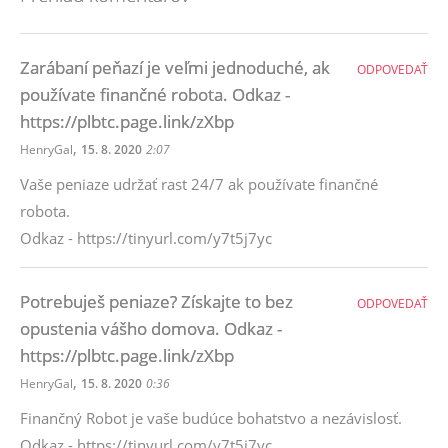
Zarábaní peňazí je veľmi jednoduché, ak
ODPOVEDAŤ
používate finančné robota. Odkaz -
https://plbtc.page.link/zXbp
,
HenryGal
15. 8. 2020
2:07
Vaše peniaze udržať rast 24/7 ak používate finančné
robota.
Odkaz - https://tinyurl.com/y7t5j7yc
Potrebuješ peniaze? Získajte to bez
ODPOVEDAŤ
opustenia vášho domova. Odkaz -
https://plbtc.page.link/zXbp
,
HenryGal
15. 8. 2020
0:36
Finančný Robot je vaše budúce bohatstvo a nezávislosť.
Odkaz - https://tinyurl.com/y7t5j7yc