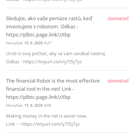
Sledujte, ako vaše peniaze rastú, keď
ODPOVEDAŤ
investujete s robotom. Odkaz -
https://plbtc.page.link/zXbp
,
HenryGal
15. 8. 2020
0:27
Urob si svoj počítač, aby sa vám zarábať nástroj.
Odkaz - https://tinyurl.com/y7t5j7yc
The financial Robot is the most effective
ODPOVEDAŤ
financial tool in the net! Link -
https://plbtc.page.link/zXbp
,
HenryGal
15. 8. 2020
0:06
Making money in the net is easier now.
Link - - https://tinyurl.com/y7t5j7yc