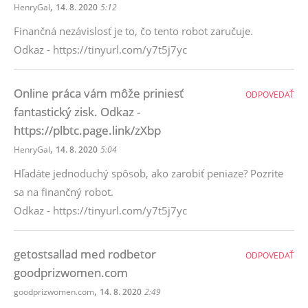
,
HenryGal
14. 8. 2020
5:12
Finančná nezávislosť je to, čo tento robot zaručuje.
Odkaz - https://tinyurl.com/y7t5j7yc
Online práca vám môže priniesť
ODPOVEDAŤ
fantastický zisk. Odkaz -
https://plbtc.page.link/zXbp
,
HenryGal
14. 8. 2020
5:04
Hľadáte jednoduchý spôsob, ako zarobiť peniaze? Pozrite
sa na finančný robot.
Odkaz - https://tinyurl.com/y7t5j7yc
getostsallad med rodbetor
ODPOVEDAŤ
goodprizwomen.com
,
goodprizwomen.com
14. 8. 2020
2:49