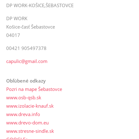
DP WORK-KOŠICE,ŠEBASTOVCE
DP WORK
Košice-časť Šebastovce
04017
00421 905497378
capulic@gmail.com
Obľúbené odkazy
Pozri na mape Šebastovce
www.osb-qsb.sk
www.izolacie-knauf.sk
www.dreva.info
www.drevo-dom.eu
www.stresne-sindle.sk