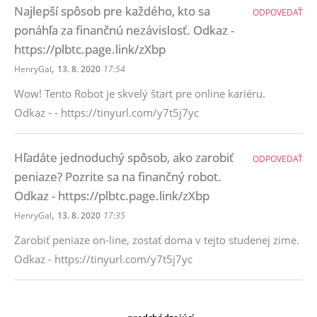
Najlepší spôsob pre každého, kto sa
ODPOVEDAŤ
ponáhľa za finančnú nezávislosť. Odkaz -
https://plbtc.page.link/zXbp
,
HenryGal
13. 8. 2020
17:54
Wow! Tento Robot je skvelý štart pre online kariéru.
Odkaz - - https://tinyurl.com/y7t5j7yc
Hľadáte jednoduchý spôsob, ako zarobiť
ODPOVEDAŤ
peniaze? Pozrite sa na finančný robot.
Odkaz - https://plbtc.page.link/zXbp
,
HenryGal
13. 8. 2020
17:35
Zarobiť peniaze on-line, zostať doma v tejto studenej zime.
Odkaz - https://tinyurl.com/y7t5j7yc