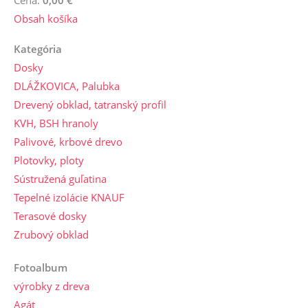
Cena:
0,00 €
Obsah košíka
Kategória
Dosky
DLÁŽKOVICA, Palubka
Drevený obklad, tatranský profil
KVH, BSH hranoly
Palivové, krbové drevo
Plotovky, ploty
Sústružená guľatina
Tepelné izolácie KNAUF
Terasové dosky
Zrubový obklad
Fotoalbum
výrobky z dreva
Agát