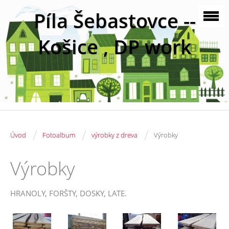
Píla Šebastovce --
Košice , DP work
/
/
/
Úvod
Fotoalbum
výrobky z dreva
Výrobky
Výrobky
HRANOLY, FORŠTY, DOSKY, LATE.