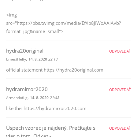
<img
src="https://pbs.twimg.com/media/EfXp8JIWoAAiAvb?
format=jpg&name=small">
hydra20original
ODPOVEDAŤ
,
ErnestHelty
14. 8. 2020
22:13
official statement https://hydra20original.com
hydramirror2020
ODPOVEDAŤ
,
Armandofug
14. 8. 2020
21:48
like this https://hydramirror2020.com
Úspech vzorec je nájdený. Prečítajte si
ODPOVEDAŤ
viac o tom. Odkaz -