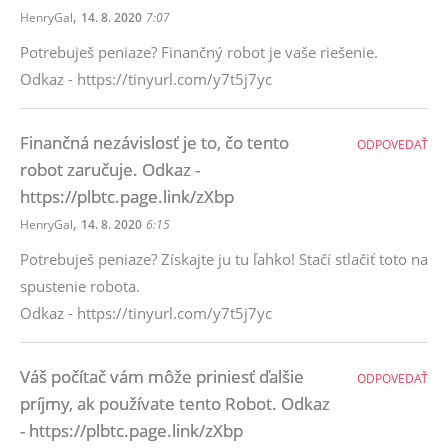
,
HenryGal
14. 8. 2020
7:07
Potrebuješ peniaze? Finančný robot je vaše riešenie.
Odkaz - https://tinyurl.com/y7t5j7yc
Finančná nezávislosť je to, čo tento
ODPOVEDAŤ
robot zaručuje. Odkaz -
https://plbtc.page.link/zXbp
,
HenryGal
14. 8. 2020
6:15
Potrebuješ peniaze? Získajte ju tu ľahko! Stačí stlačiť toto na
spustenie robota.
Odkaz - https://tinyurl.com/y7t5j7yc
Váš počítač vám môže priniesť ďalšie
ODPOVEDAŤ
príjmy, ak používate tento Robot. Odkaz
- https://plbtc.page.link/zXbp