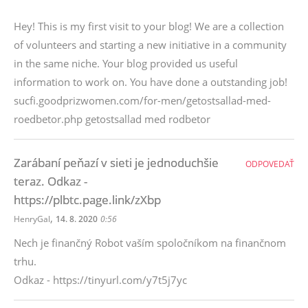
Hey! This is my first visit to your blog! We are a collection
of volunteers and starting a new initiative in a community
in the same niche. Your blog provided us useful
information to work on. You have done a outstanding job!
sucfi.goodprizwomen.com/for-men/getostsallad-med-
roedbetor.php getostsallad med rodbetor
Zarábaní peňazí v sieti je jednoduchšie
ODPOVEDAŤ
teraz. Odkaz -
https://plbtc.page.link/zXbp
,
HenryGal
14. 8. 2020
0:56
Nech je finančný Robot vaším spoločníkom na finančnom
trhu.
Odkaz - https://tinyurl.com/y7t5j7yc