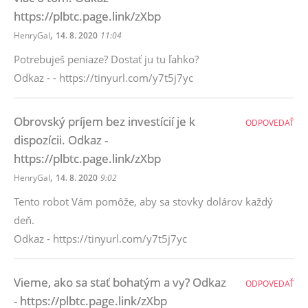
https://plbtc.page.link/zXbp
,
HenryGal
14. 8. 2020
11:04
Potrebuješ peniaze? Dostať ju tu ľahko?
Odkaz - - https://tinyurl.com/y7t5j7yc
Obrovský príjem bez investícií je k
ODPOVEDAŤ
dispozícii. Odkaz -
https://plbtc.page.link/zXbp
,
HenryGal
14. 8. 2020
9:02
Tento robot Vám pomôže, aby sa stovky dolárov každý
deň.
Odkaz - https://tinyurl.com/y7t5j7yc
Vieme, ako sa stať bohatým a vy? Odkaz
ODPOVEDAŤ
- https://plbtc.page.link/zXbp