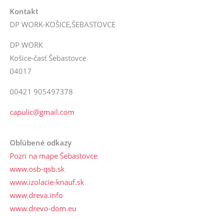
Kontakt
DP WORK-KOŠICE,ŠEBASTOVCE
DP WORK
Košice-časť Šebastovce
04017
00421 905497378
capulic@gmail.com
Obľúbené odkazy
Pozri na mape Šebastovce
www.osb-qsb.sk
www.izolacie-knauf.sk
www.dreva.info
www.drevo-dom.eu