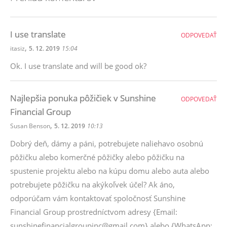
I use translate
ODPOVEDAŤ
,
itasiz
5. 12. 2019
15:04
Ok. I use translate and will be good ok?
Najlepšia ponuka pôžičiek v Sunshine
ODPOVEDAŤ
Financial Group
,
Susan Benson
5. 12. 2019
10:13
Dobrý deň, dámy a páni, potrebujete naliehavo osobnú
pôžičku alebo komerčné pôžičky alebo pôžičku na
spustenie projektu alebo na kúpu domu alebo auta alebo
potrebujete pôžičku na akýkoľvek účel? Ak áno,
odporúčam vám kontaktovať spoločnosť Sunshine
Financial Group prostredníctvom adresy {Email:
sunshinefinancialgroupinc@gmail.com} alebo {WhatsApp: