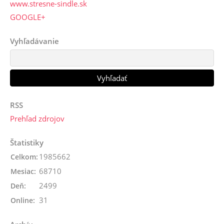
www.stresne-sindle.sk
GOOGLE+
Vyhľadávanie
RSS
Prehľad zdrojov
Štatistiky
1985662
Celkom:
68710
Mesiac:
2499
Deň:
31
Online: