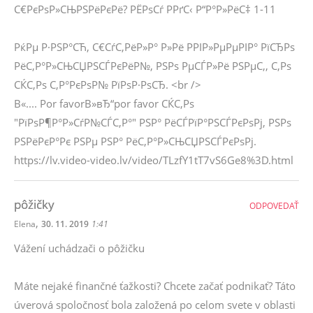
С€РєРѕР»СЊРЅРёРєРё? РЁРѕСѓ РРґС‹ Р“Р°Р»РёС‡ 1-11
РќРµ Р·РЅР°СЋ, С€СѓС‚РёР»Р° Р»Рё РРІР»РµРµРІР° РїСЂРѕ
РёС‚Р°Р»СЊСЏРЅСЃРєРёР№, РЅРѕ РµСЃР»Рё РЅРµС‚, С‚Рѕ
СЌС‚Рѕ С‚Р°РєРѕР№ РїРѕР·РѕСЂ. <br />
В«.... Por favorВ»вЂ“por favor СЌС‚Рѕ
"РїРѕР¶Р°Р»СѓР№СЃС‚Р°" РЅР° РёСЃРїР°РЅСЃРєРѕРј, РЅРѕ
РЅРёРєР°Рє РЅРµ РЅР° РёС‚Р°Р»СЊСЏРЅСЃРєРѕРј.
https://lv.video-video.lv/video/TLzfY1tT7vS6Ge8%3D.html
pôžičky
ODPOVEDAŤ
,
Elena
30. 11. 2019
1:41
Vážení uchádzači o pôžičku
Máte nejaké finančné ťažkosti? Chcete začať podnikať? Táto
úverová spoločnosť bola založená po celom svete v oblasti