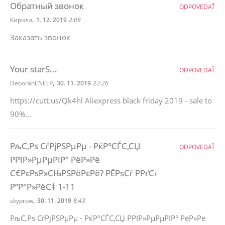
Обратный звонок
ODPOVEDAŤ
,
Кирилл
1. 12. 2019
2:08
Заказать звонок
Your starS...
ODPOVEDAŤ
,
DeborahENELP
30. 11. 2019
22:26
https://cutt.us/Qk4hl Aliexpress black friday 2019 - sale to
90%...
РљС‚Рѕ СѓРјРЅРµРµ - РќР°СЃС‚СЏ
ODPOVEDAŤ
РРІР»РµРµРІР° РёР»Рё
С€РєРѕР»СЊРЅРёРєРё? РЁРѕСѓ РРґС‹
Р“Р°Р»РёС‡ 1-11
,
skyprow
30. 11. 2019
8:43
РљС‚Рѕ СѓРјРЅРµРµ - РќР°СЃС‚СЏ РРІР»РµРµРІР° РёР»Рё