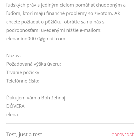
ľudských práv s jediným cieľom pomáhať chudobným a
ľuďom, ktorí majú finančné problémy so životom. Ak
chcete požiadať o pôžičku, obráťte sa na nás s
podrobnosťami uvedenými nižšie e-mailom:
elenanino0007@gmail.com
Názov:
Požadovaná výška úveru:
Trvanie pôžičky:
Telefónne číslo:
Ďakujem vám a Boh žehnaj
DÔVERA
elena
Test, just a test
ODPOVEDAŤ