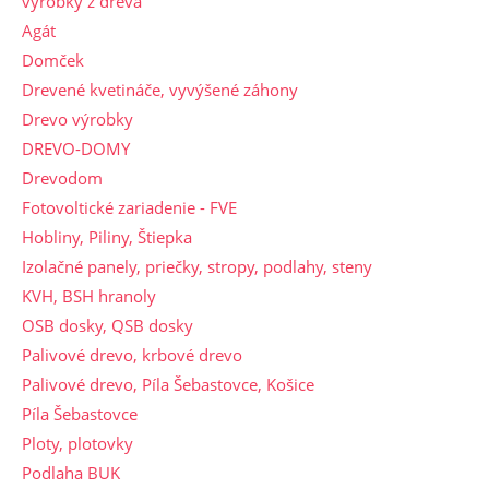
výrobky z dreva
Agát
Domček
Drevené kvetináče, vyvýšené záhony
Drevo výrobky
DREVO-DOMY
Drevodom
Fotovoltické zariadenie - FVE
Hobliny, Piliny, Štiepka
Izolačné panely, priečky, stropy, podlahy, steny
KVH, BSH hranoly
OSB dosky, QSB dosky
Palivové drevo, krbové drevo
Palivové drevo, Píla Šebastovce, Košice
Píla Šebastovce
Ploty, plotovky
Podlaha BUK