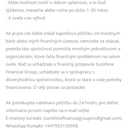
- Máte možnosť zvoliť si dátum splatnosti, a to buď
týždenne, mesačne alebo ročne po dobu 1-30 rokov.
- A oveľa viac výhod
Ak je pre vás ťažké získať kapitálovú pôžičku od miestnych
bánk alebo iných finančných ústavov, nemusíte sa obávať,
pretože táto spoločnosť pomohla mnohým jednotlivcom a
organizáciám, ktoré čelia finančným problémom na celom
svete. Keď sa uchádzate o finančný príspevok Sunshine
Financial Group, uchádzate sa o spoluprácu s
dôveryhodnou spoločnosťou, ktorá sa stará o vaše potreby
financovania. O celý proces sa postaráte.
Ak potrebujete naliehavú pôžičku do 24 hodín, pre ďalšie
informácie prosím napíšte na e-mail nižšie
E-mailový kontakt: (sunshinefinancialgroupinc@gmail.com)
WhatsApp Kontakt: +447903159998