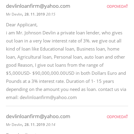
devlinloanfirm@yahoo.com
ODPOVEDAŤ
,
Mr Devlin
28. 11. 2019
20:15
Dear Applicant,
i am Mr. Johnson Devlin a private loan lender, who gives
out loan in a very low interest rate of 3%. we give out all
kind of loan like Educational loan, Business loan, home
loan, Agricultural loan, Personal loan, auto loan and other
good Reason, I give out loans from the range of
$5,000USD- $90,000,000.00USD in both Dollars Euro and
Pounds at a 3% interest rate. Duration of 1- 15 years
depending on the amount you need as loan. contact us via
email: devlinloanfirm@yahoo.com
devlinloanfirm@yahoo.com
ODPOVEDAŤ
,
Mr Devlin
28. 11. 2019
20:14