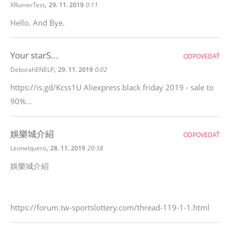
,
XRumerTest
29. 11. 2019
0:11
Hello. And Bye.
Your starS...
ODPOVEDAŤ
,
DeborahENELP
29. 11. 2019
0:02
https://is.gd/Kcss1U Aliexpress black friday 2019 - sale to
90%...
娛樂城介紹
ODPOVEDAŤ
,
Leonelquero
28. 11. 2019
20:38
娛樂城介紹
https://forum.tw-sportslottery.com/thread-119-1-1.html