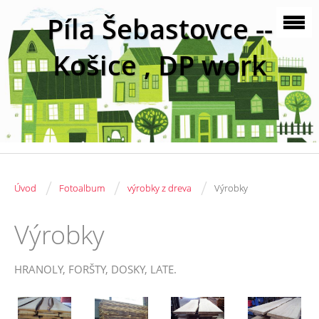
Píla Šebastovce --
Košice , DP work
/
/
/
Úvod
Fotoalbum
výrobky z dreva
Výrobky
Výrobky
HRANOLY, FORŠTY, DOSKY, LATE.