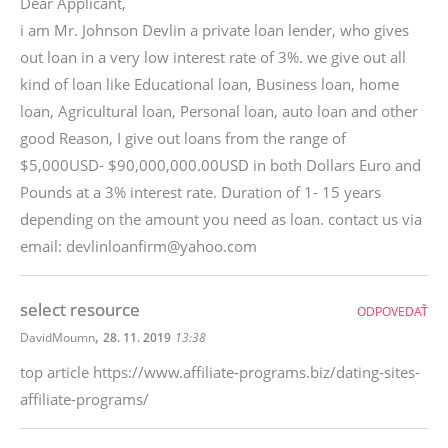
Dear Applicant,
i am Mr. Johnson Devlin a private loan lender, who gives
out loan in a very low interest rate of 3%. we give out all
kind of loan like Educational loan, Business loan, home
loan, Agricultural loan, Personal loan, auto loan and other
good Reason, I give out loans from the range of
$5,000USD- $90,000,000.00USD in both Dollars Euro and
Pounds at a 3% interest rate. Duration of 1- 15 years
depending on the amount you need as loan. contact us via
email: devlinloanfirm@yahoo.com
select resource
ODPOVEDAŤ
,
DavidMoumn
28. 11. 2019
13:38
top article https://www.affiliate-programs.biz/dating-sites-
affiliate-programs/