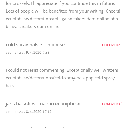
for brussels. I'll appreciate if you continue this in future.
Lots of people will be benefited from your writing. Cheers!
ecuniphi.se/decorations/billiga-sneakers-dam-online.php
billiga sneakers dam online
cold spray hals ecuniphi.se
ODPOVEDAŤ
,
ecuniphi.se
9. 4. 2020
4:38
I could not resist commenting. Exceptionally well written!
ecuniphi.se/decorations/cold-spray-hals.php cold spray
hals
jarls halsokost malmo ecuniphi.se
ODPOVEDAŤ
,
ecuniphi.se
8. 4. 2020
15:19