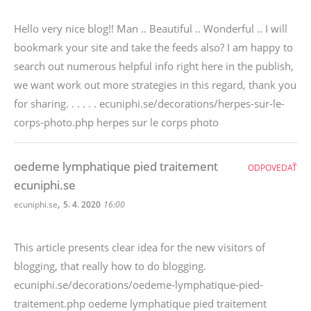
Hello very nice blog!! Man .. Beautiful .. Wonderful .. I will
bookmark your site and take the feeds also? I am happy to
search out numerous helpful info right here in the publish,
we want work out more strategies in this regard, thank you
for sharing. . . . . . ecuniphi.se/decorations/herpes-sur-le-
corps-photo.php herpes sur le corps photo
oedeme lymphatique pied traitement
ODPOVEDAŤ
ecuniphi.se
,
ecuniphi.se
5. 4. 2020
16:00
This article presents clear idea for the new visitors of
blogging, that really how to do blogging.
ecuniphi.se/decorations/oedeme-lymphatique-pied-
traitement.php oedeme lymphatique pied traitement