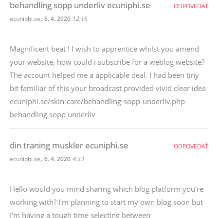
behandling sopp underliv ecuniphi.se
ODPOVEDAŤ
,
ecuniphi.se
6. 4. 2020
12:16
Magnificent beat ! I wish to apprentice whilst you amend
your website, how could i subscribe for a weblog website?
The account helped me a applicable deal. I had been tiny
bit familiar of this your broadcast provided vivid clear idea
ecuniphi.se/skin-care/behandling-sopp-underliv.php
behandling sopp underliv
din traning muskler ecuniphi.se
ODPOVEDAŤ
,
ecuniphi.se
6. 4. 2020
4:33
Hello would you mind sharing which blog platform you're
working with? I'm planning to start my own blog soon but
I'm having a tough time selecting between