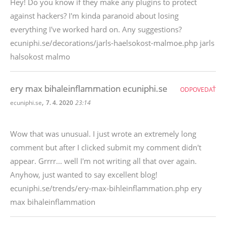
Hey! Do you know if they make any plugins to protect
against hackers? I'm kinda paranoid about losing
everything I've worked hard on. Any suggestions?
ecuniphi.se/decorations/jarls-haelsokost-malmoe.php jarls
halsokost malmo
ery max bihaleinflammation ecuniphi.se
ODPOVEDAŤ
,
ecuniphi.se
7. 4. 2020
23:14
Wow that was unusual. I just wrote an extremely long
comment but after I clicked submit my comment didn't
appear. Grrrr... well I'm not writing all that over again.
Anyhow, just wanted to say excellent blog!
ecuniphi.se/trends/ery-max-bihleinflammation.php ery
max bihaleinflammation