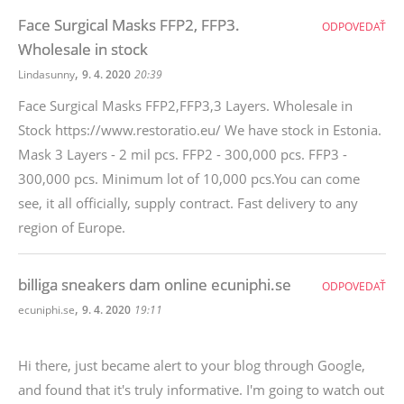
Face Surgical Masks FFP2, FFP3.
ODPOVEDAŤ
Wholesale in stock
,
Lindasunny
9. 4. 2020
20:39
Face Surgical Masks FFP2,FFP3,3 Layers. Wholesale in
Stock https://www.restoratio.eu/ We have stock in Estonia.
Mask 3 Layers - 2 mil pcs. FFP2 - 300,000 pcs. FFP3 -
300,000 pcs. Minimum lot of 10,000 pcs.You can come
see, it all officially, supply contract. Fast delivery to any
region of Europe.
billiga sneakers dam online ecuniphi.se
ODPOVEDAŤ
,
ecuniphi.se
9. 4. 2020
19:11
Hi there, just became alert to your blog through Google,
and found that it's truly informative. I'm going to watch out