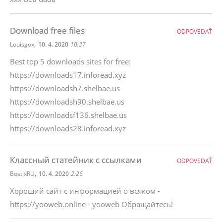
Download free files
ODPOVEDAŤ
,
Louisgox
10. 4. 2020
10:27
Best top 5 downloads sites for free:
https://downloads17.inforead.xyz
https://downloadsh7.shelbae.us
https://downloadsh90.shelbae.us
https://downloadsf136.shelbae.us
https://downloads28.inforead.xyz
Классный статейник с ссылками
ODPOVEDAŤ
,
BostixRU
10. 4. 2020
2:26
Хороший сайт с информацией о всяком -
https://yooweb.online - yooweb Обращайтесь!