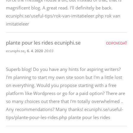
magnificent blog. A great read. I'll definitely be back.
ecuniphi.se/useful-tips/rok-van-imitatieleer.php rok van
imitatieleer
plante pour les rides ecuniphi.se
ODPOVEDAŤ
,
ecuniphi.se
6. 4. 2020
20:03
Superb blog! Do you have any hints for aspiring writers?
I'm planning to start my own site soon but I'm a little lost
on everything. Would you propose starting with a free
platform like Wordpress or go for a paid option? There are
so many choices out there that I'm totally overwhelmed ..
Any recommendations? Many thanks! ecuniphi.se/useful-
tips/plante-pour-les-rides.php plante pour les rides