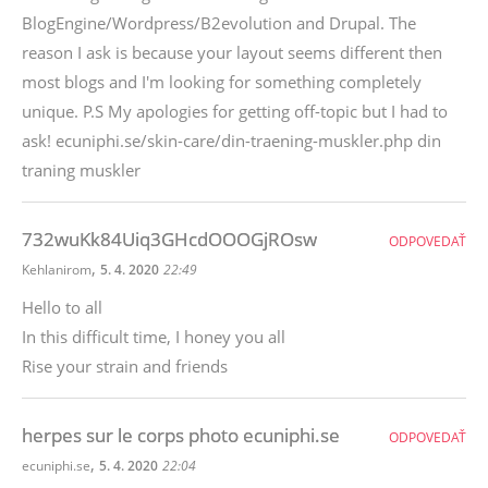
BlogEngine/Wordpress/B2evolution and Drupal. The
reason I ask is because your layout seems different then
most blogs and I'm looking for something completely
unique. P.S My apologies for getting off-topic but I had to
ask! ecuniphi.se/skin-care/din-traening-muskler.php din
traning muskler
732wuKk84Uiq3GHcdOOOGjROsw
ODPOVEDAŤ
,
Kehlanirom
5. 4. 2020
22:49
Hello to all
In this difficult time, I honey you all
Rise your strain and friends
herpes sur le corps photo ecuniphi.se
ODPOVEDAŤ
,
ecuniphi.se
5. 4. 2020
22:04