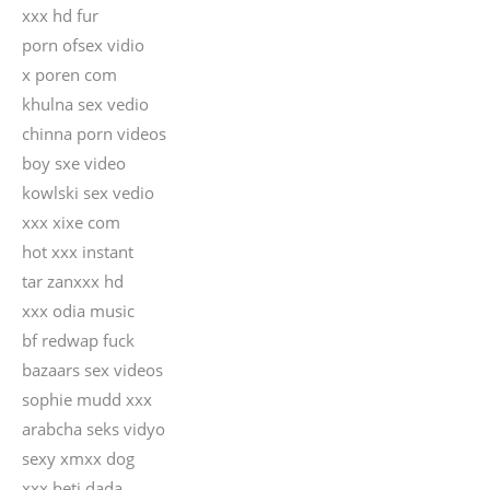
xxx hd fur
porn ofsex vidio
x poren com
khulna sex vedio
chinna porn videos
boy sxe video
kowlski sex vedio
xxx xixe com
hot xxx instant
tar zanxxx hd
xxx odia music
bf redwap fuck
bazaars sex videos
sophie mudd xxx
arabcha seks vidyo
sexy xmxx dog
xxx beti dada