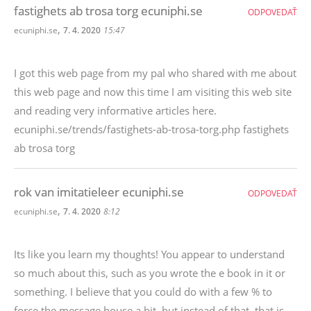
fastighets ab trosa torg ecuniphi.se
ODPOVEDAŤ
,
ecuniphi.se
7. 4. 2020
15:47
I got this web page from my pal who shared with me about
this web page and now this time I am visiting this web site
and reading very informative articles here.
ecuniphi.se/trends/fastighets-ab-trosa-torg.php fastighets
ab trosa torg
rok van imitatieleer ecuniphi.se
ODPOVEDAŤ
,
ecuniphi.se
7. 4. 2020
8:12
Its like you learn my thoughts! You appear to understand
so much about this, such as you wrote the e book in it or
something. I believe that you could do with a few % to
force the message house a bit, but instead of that, that is