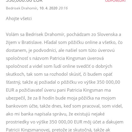
ODPOVEDAŤ
,
Bedrisek Drahomír
10. 4. 2020
20:16
Ahojte všetci
Volám sa Bedrisek Drahomír, pochádzam zo Slovenska a
žijem v Bratislave. Hľadal som pôžičku online a všetko, čo
dostanem, je podvodníci, ale našiel som túto úverovú
spoločnosť s názvom Patricia Kingsman úverová
spoločnosť a videl som ľudí online svedčiť o dobrých
skutkoch, tak som sa rozhodol skúsiť, či budem opäť
šťastný, takže aj požiadal o pôžičku vo výške 350 000,00
EUR a požičiavateľ úveru pani Patricia Kingsman ma
ubezpečil, že za 8 hodín bude moja pôžička na mojom
bankovom účte, takže dnes, keď som pracoval, som videl,
ako mi banka napísala správu, že existujú nejaké
prostriedky vo výške 350 000,00 EUR môj účet a ďakujem
Patricii Kingsmanovej, pretože je skutočná, takže ak