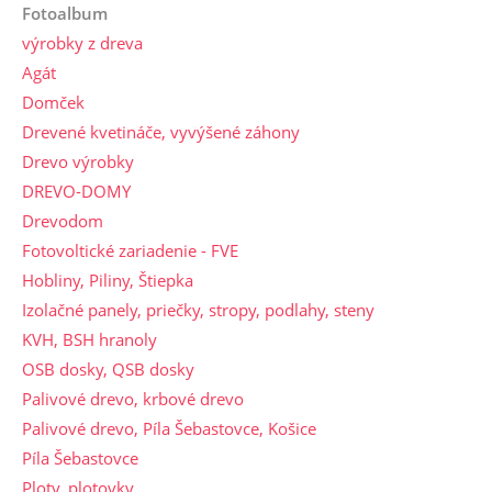
Fotoalbum
výrobky z dreva
Agát
Domček
Drevené kvetináče, vyvýšené záhony
Drevo výrobky
DREVO-DOMY
Drevodom
Fotovoltické zariadenie - FVE
Hobliny, Piliny, Štiepka
Izolačné panely, priečky, stropy, podlahy, steny
KVH, BSH hranoly
OSB dosky, QSB dosky
Palivové drevo, krbové drevo
Palivové drevo, Píla Šebastovce, Košice
Píla Šebastovce
Ploty, plotovky