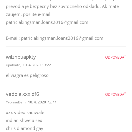
prevod a je bezpečný bez zbytočného odkladu. Ak máte
záujem, pošlite e-mail:
patriciakingsman.loans2016@gmail.com
E-mail: patriciakingsman.loans2016@gmail.com
wilzhbuapkty
ODPOVEDAŤ
,
epafkafn
10. 4. 2020
13:22
el viagra es peligroso
vedoia xxx df6
ODPOVEDAŤ
,
YvonneBem
10. 4. 2020
12:11
xxx video sadiwale
indian shweta sex
chris diamond gay