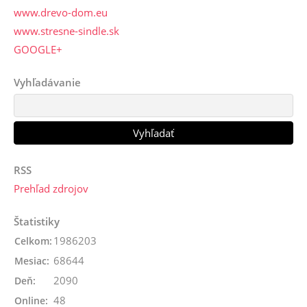
www.drevo-dom.eu
www.stresne-sindle.sk
GOOGLE+
Vyhľadávanie
RSS
Prehľad zdrojov
Štatistiky
1986203
Celkom:
68644
Mesiac:
2090
Deň:
48
Online: