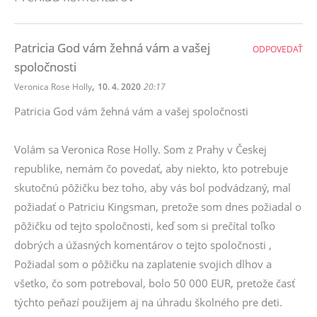
Patricia God vám žehná vám a vašej
ODPOVEDAŤ
spoločnosti
,
Veronica Rose Holly
10. 4. 2020
20:17
Patricia God vám žehná vám a vašej spoločnosti
Volám sa Veronica Rose Holly. Som z Prahy v Českej
republike, nemám čo povedať, aby niekto, kto potrebuje
skutočnú pôžičku bez toho, aby vás bol podvádzaný, mal
požiadať o Patriciu Kingsman, pretože som dnes požiadal o
pôžičku od tejto spoločnosti, keď som si prečítal toľko
dobrých a úžasných komentárov o tejto spoločnosti ,
Požiadal som o pôžičku na zaplatenie svojich dlhov a
všetko, čo som potreboval, bolo 50 000 EUR, pretože časť
týchto peňazí použijem aj na úhradu školného pre deti.