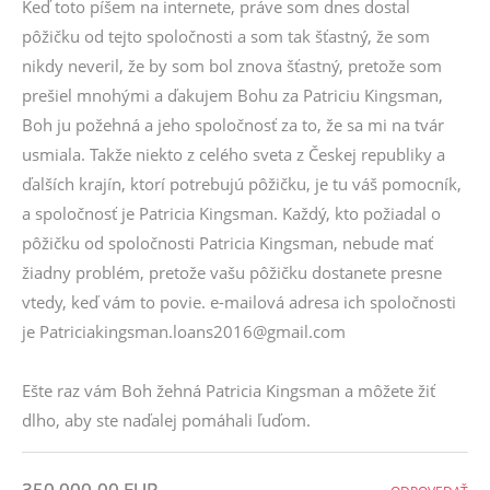
Keď toto píšem na internete, práve som dnes dostal
pôžičku od tejto spoločnosti a som tak šťastný, že som
nikdy neveril, že by som bol znova šťastný, pretože som
prešiel mnohými a ďakujem Bohu za Patriciu Kingsman,
Boh ju požehná a jeho spoločnosť za to, že sa mi na tvár
usmiala. Takže niekto z celého sveta z Českej republiky a
ďalších krajín, ktorí potrebujú pôžičku, je tu váš pomocník,
a spoločnosť je Patricia Kingsman. Každý, kto požiadal o
pôžičku od spoločnosti Patricia Kingsman, nebude mať
žiadny problém, pretože vašu pôžičku dostanete presne
vtedy, keď vám to povie. e-mailová adresa ich spoločnosti
je Patriciakingsman.loans2016@gmail.com
Ešte raz vám Boh žehná Patricia Kingsman a môžete žiť
dlho, aby ste naďalej pomáhali ľuďom.
350,000.00 EUR