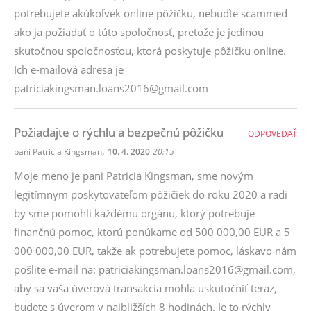
potrebujete akúkoľvek online pôžičku, nebuďte scammed
ako ja požiadať o túto spoločnosť, pretože je jedinou
skutočnou spoločnosťou, ktorá poskytuje pôžičku online.
Ich e-mailová adresa je
patriciakingsman.loans2016@gmail.com
Požiadajte o rýchlu a bezpečnú pôžičku
ODPOVEDAŤ
,
pani Patricia Kingsman
10. 4. 2020
20:15
Moje meno je pani Patricia Kingsman, sme novým
legitímnym poskytovateľom pôžičiek do roku 2020 a radi
by sme pomohli každému orgánu, ktorý potrebuje
finančnú pomoc, ktorú ponúkame od 500 000,00 EUR a 5
000 000,00 EUR, takže ak potrebujete pomoc, láskavo nám
pošlite e-mail na: patriciakingsman.loans2016@gmail.com,
aby sa vaša úverová transakcia mohla uskutočniť teraz,
budete s úverom v najbližších 8 hodinách. Je to rýchly