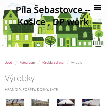
Píla Šebastovce --
Košice , DP work
/
/
/
Úvod
Fotoalbum
výrobky z dreva
Výrobky
Výrobky
HRANOLY, FORŠTY, DOSKY, LATE.