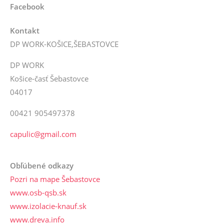
Facebook
Kontakt
DP WORK-KOŠICE,ŠEBASTOVCE
DP WORK
Košice-časť Šebastovce
04017
00421 905497378
capulic@gmail.com
Obľúbené odkazy
Pozri na mape Šebastovce
www.osb-qsb.sk
www.izolacie-knauf.sk
www.dreva.info