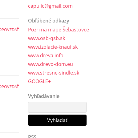
capulic@gmail.com
Obľúbené odkazy
Pozri na mape Šebastovce
DPOVEDAŤ
www.osb-qsb.sk
www.izolacie-knauf.sk
www.dreva.info
www.drevo-dom.eu
www.stresne-sindle.sk
GOOGLE+
DPOVEDAŤ
Vyhľadávanie
RSS