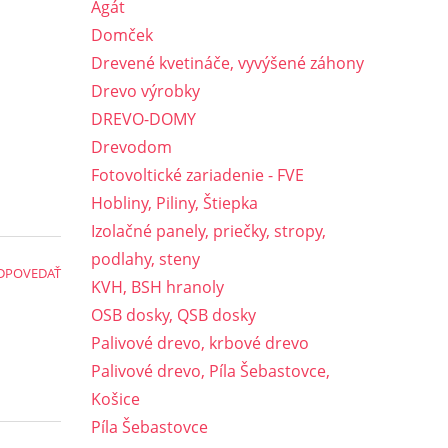
Agát
Domček
Drevené kvetináče, vyvýšené záhony
Drevo výrobky
DREVO-DOMY
Drevodom
Fotovoltické zariadenie - FVE
Hobliny, Piliny, Štiepka
Izolačné panely, priečky, stropy,
podlahy, steny
DPOVEDAŤ
KVH, BSH hranoly
OSB dosky, QSB dosky
Palivové drevo, krbové drevo
Palivové drevo, Píla Šebastovce,
Košice
Píla Šebastovce