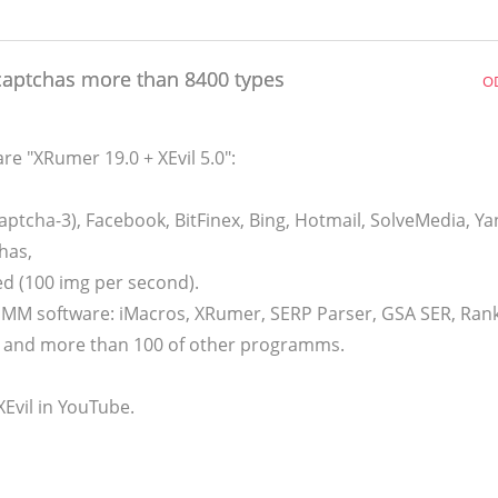
 captchas more than 8400 types
O
e "XRumer 19.0 + XEvil 5.0":
ptcha-3), Facebook, BitFinex, Bing, Hotmail, SolveMedia, Ya
has,
ed (100 img per second).
/SMM software: iMacros, XRumer, SERP Parser, GSA SER, Ran
r and more than 100 of other programms.
XEvil in YouTube.