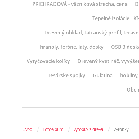
PRIEHRADOVÁ - väzníková strecha, cena
D
Tepelné izolácie -
Drevený obklad, tatranský profil, teras
hranoly, foršne, laty, dosky
OSB 3 dosk
Vytyčovacie kolíky
Drevený kvetináč, vyvýše
Tesárske spojky
Guľatina
hobliny,
Obch
/
/
/
Úvod
Fotoalbum
výrobky z dreva
Výrobky