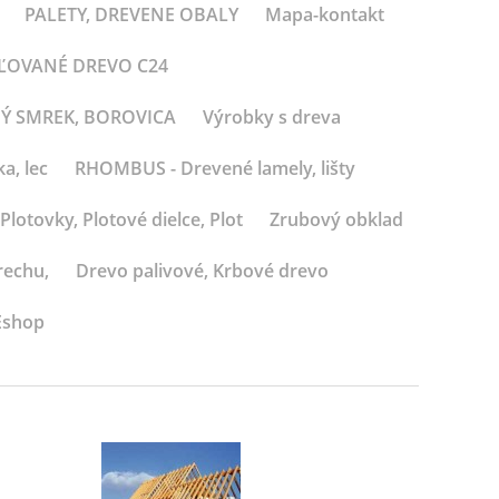
PALETY, DREVENE OBALY
Mapa-kontakt
BĽOVANÉ DREVO C24
NÝ SMREK, BOROVICA
Výrobky s dreva
a, lec
RHOMBUS - Drevené lamely, lišty
Plotovky, Plotové dielce, Plot
Zrubový obklad
rechu,
Drevo palivové, Krbové drevo
Eshop