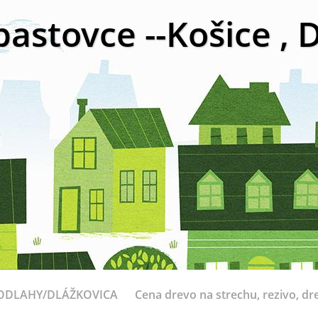
bastovce --Košice ,
ODLAHY/DLÁŽKOVICA
Cena drevo na strechu, rezivo, dr