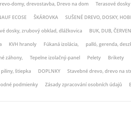
revo-domy, drevostavba, Drevo na dom
Terasové dosky
 KNAUF ECOSE
ŠKÁROVKA
SUŠENÉ DREVO, DOSKY, HO
ové dosky, zrubový obklad, dlážkovica
BUK, DUB, ČERVE
a
KVH hranoly
Fúkaná izolácia,
palló, gerenda, deszk
né záhony,
Tepelne izolačný-panel
Pelety
Brikety
 piliny, štiepka
DOPLNKY
Stavebné drevo, drevo na st
odné podmienky
Zásady zpracování osobních údajů