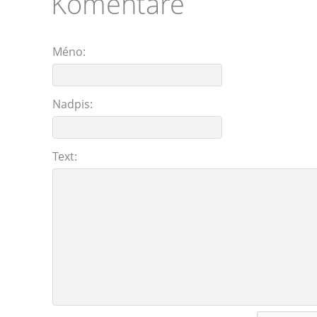
Komentáre
Méno:
Nadpis:
Text: