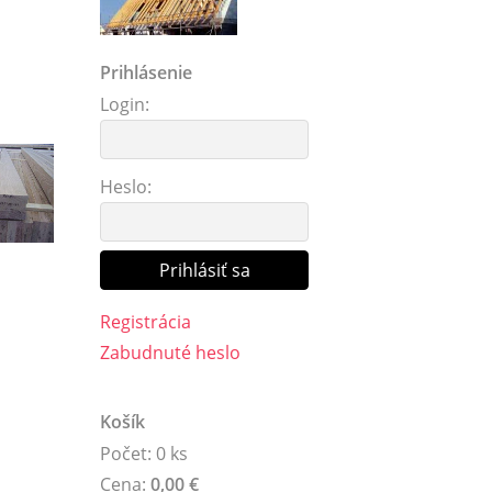
Prihlásenie
Login:
Heslo:
Registrácia
Zabudnuté heslo
Košík
Počet: 0 ks
Cena:
0,00 €