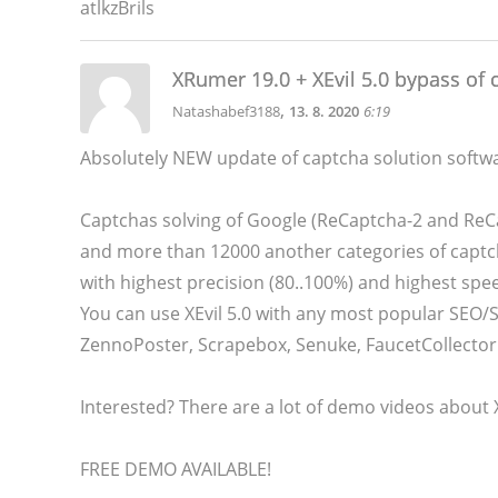
atlkzBrils
XRumer 19.0 + XEvil 5.0 bypass of
,
Natashabef3188
13. 8. 2020
6:19
Absolutely NEW update of captcha solution softwar
Captchas solving of Google (ReCaptcha-2 and ReCa
and more than 12000 another categories of captc
with highest precision (80..100%) and highest spe
You can use XEvil 5.0 with any most popular SEO
ZennoPoster, Scrapebox, Senuke, FaucetCollecto
Interested? There are a lot of demo videos about 
FREE DEMO AVAILABLE!