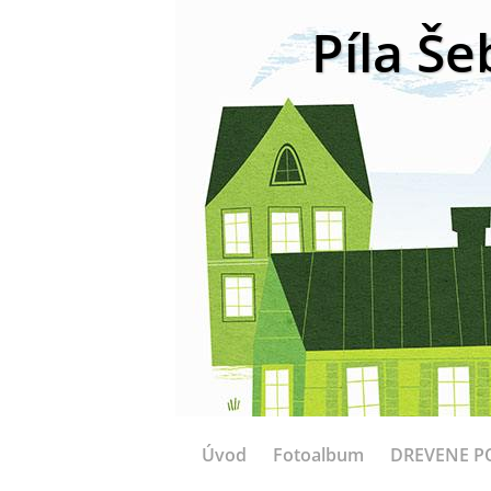
Píla Še
Úvod
Fotoalbum
DREVENE P