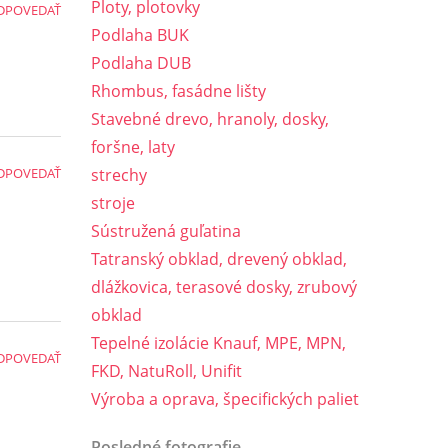
Ploty, plotovky
DPOVEDAŤ
Podlaha BUK
Podlaha DUB
Rhombus, fasádne lišty
Stavebné drevo, hranoly, dosky,
foršne, laty
DPOVEDAŤ
strechy
stroje
Sústružená guľatina
Tatranský obklad, drevený obklad,
dlážkovica, terasové dosky, zrubový
obklad
Tepelné izolácie Knauf, MPE, MPN,
DPOVEDAŤ
FKD, NatuRoll, Unifit
Výroba a oprava, špecifických paliet
Posledné fotografie