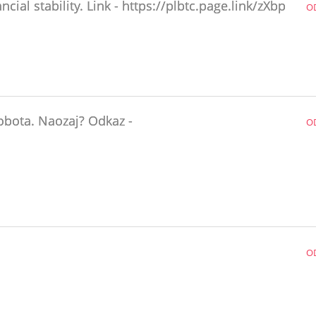
ial stability. Link - https://plbtc.page.link/zXbp
O
obota. Naozaj? Odkaz -
O
O