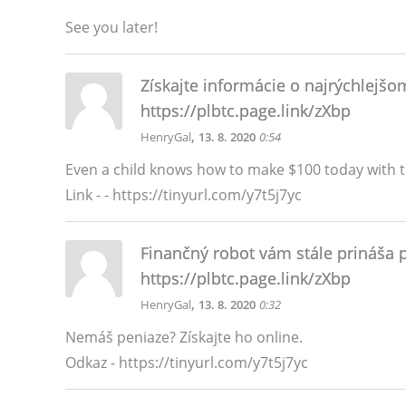
See you later!
Získajte informácie o najrýchlejšo
https://plbtc.page.link/zXbp
,
HenryGal
13. 8. 2020
0:54
Even a child knows how to make $100 today with th
Link - - https://tinyurl.com/y7t5j7yc
Finančný robot vám stále prináša 
https://plbtc.page.link/zXbp
,
HenryGal
13. 8. 2020
0:32
Nemáš peniaze? Získajte ho online.
Odkaz - https://tinyurl.com/y7t5j7yc