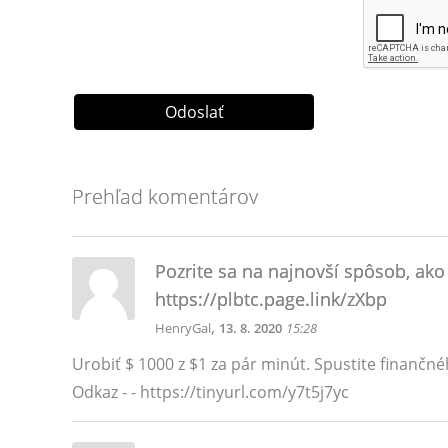
Prehľad komentárov
Pozrite sa na najnovší spôsob, ako 
https://plbtc.page.link/zXbp
,
HenryGal
13. 8. 2020
15:28
Urobiť $ 1000 z $1 za pár minút. Spustite finančné
Odkaz - - https://tinyurl.com/y7t5j7yc