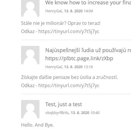
We know how to increase your financ
,
HenryGal
13. 8. 2020
14:04
Stále nie je milionár? Oprav to teraz!
Odkaz - https://tinyurl.com/y7t5j7yc
Najúspešnejší ľudia už používajú r
https://plbtc.page.link/zXbp
,
HenryGal
13. 8. 2020
13:16
Získajte ďalšie peniaze bez úsilia a zručností.
Odkaz - https://tinyurl.com/y7t5j7yc
Test, just a test
,
vbqkbyrfBrils
13. 8. 2020
10:40
Hello. And Bye.