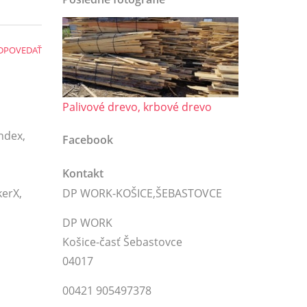
DPOVEDAŤ
Palivové drevo, krbové drevo
ndex,
Facebook
Kontakt
DP WORK-KOŠICE,ŠEBASTOVCE
kerX,
DP WORK
Košice-časť Šebastovce
04017
00421 905497378