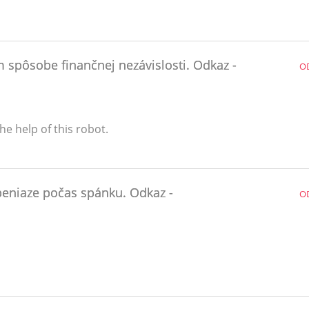
m spôsobe finančnej nezávislosti. Odkaz -
O
e help of this robot.
peniaze počas spánku. Odkaz -
O