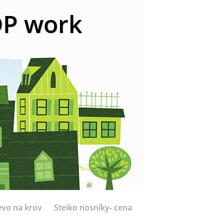
 DP work
evo na krov
Steiko nosníky- cena