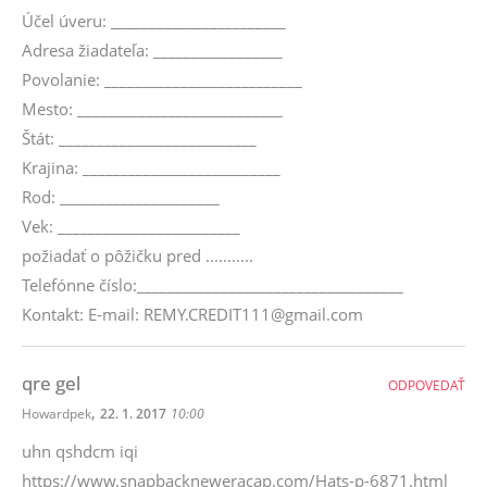
Účel úveru: _______________________
Adresa žiadateľa: _________________
Povolanie: __________________________
Mesto: ___________________________
Štát: __________________________
Krajina: __________________________
Rod: _____________________
Vek: ________________________
požiadať o pôžičku pred ...........
Telefónne číslo:___________________________________
Kontakt: E-mail: REMY.CREDIT111@gmail.com
qre gel
ODPOVEDAŤ
,
Howardpek
22. 1. 2017
10:00
uhn qshdcm iqi
https://www.snapbackneweracap.com/Hats-p-6871.html