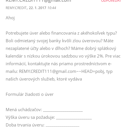
ODPOVEDAŤ
,
REMY.CREDIT
22. 1. 2017
10:44
Ahoj
Potrebujete úver alebo financovania z akéhokoľvek typu?
Boli odmietaný svojej banky kvôli zlou úverovou? Máte
nezaplatené účty alebo v dlhoch? Máme dobrý splátkový
kalendár s nízkou úrokovou sadzbou vo výške 2%. Pre viac
informácií, kontaktujte nás priamo prostredníctvom e-
mailu: REMY.CREDIT111@gmail.com~~HEAD=pobj, typ
našich úverových služieb, ktoré vydáva
Formulár žiadosti o úver
Mená uchádzačov: ____________________
Výška úveru sa požaduje: __________________
Doba trvania úveru: _________________