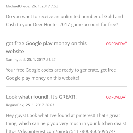
,
MichaelOrede
26. 1. 2017
7:52
Do you want to receive an unlimited number of Gold and
Cash to your Deer Hunter 2017 game account for free?
get free Google play money on this
ODPOVEDAŤ
website
,
Sammyped
25. 1. 2017
21:45
Your free Google codes are ready to generate, get free
Google play money on this website!
Look what i found!! It's GREAT!!
ODPOVEDAŤ
,
ReginaBax
25. 1. 2017
20:01
Hey guys! Look what I've found at pinterest! That's great
thing, which can help you very much in your kitchen deals!
https://de.pinterest.com/pin/675117800360509574/