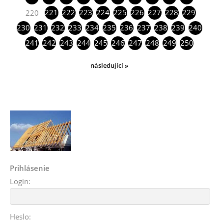
221
222
223
224
225
226
227
228
229
220
230
231
232
233
234
235
236
237
238
239
240
241
242
243
244
245
246
247
248
249
250
následující »
Prihlásenie
Login:
Heslo: