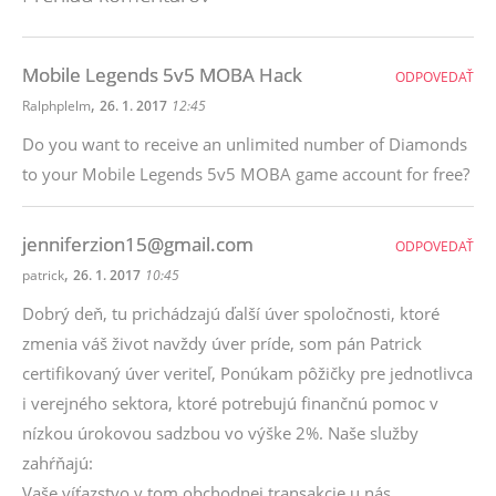
Mobile Legends 5v5 MOBA Hack
ODPOVEDAŤ
,
Ralphplelm
26. 1. 2017
12:45
Do you want to receive an unlimited number of Diamonds
to your Mobile Legends 5v5 MOBA game account for free?
jenniferzion15@gmail.com
ODPOVEDAŤ
,
patrick
26. 1. 2017
10:45
Dobrý deň, tu prichádzajú ďalší úver spoločnosti, ktoré
zmenia váš život navždy úver príde, som pán Patrick
certifikovaný úver veriteľ, Ponúkam pôžičky pre jednotlivca
i verejného sektora, ktoré potrebujú finančnú pomoc v
nízkou úrokovou sadzbou vo výške 2%. Naše služby
zahŕňajú:
Vaše víťazstvo v tom obchodnej transakcie u nás