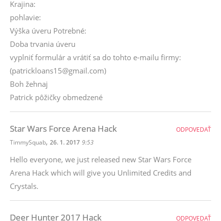
Krajina:
pohlavie:
Výška úveru Potrebné:
Doba trvania úveru
vyplniť formulár a vrátiť sa do tohto e-mailu firmy:
(patrickloans15@gmail.com)
Boh žehnaj
Patrick pôžičky obmedzené
Star Wars Force Arena Hack
ODPOVEDAŤ
,
TimmySquab
26. 1. 2017
9:53
Hello everyone, we just released new Star Wars Force
Arena Hack which will give you Unlimited Credits and
Crystals.
Deer Hunter 2017 Hack
ODPOVEDAŤ