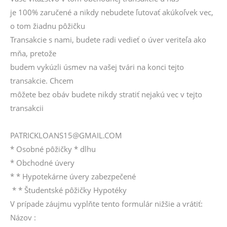
je 100% zaručené a nikdy nebudete ľutovať akúkoľvek vec,
o tom žiadnu pôžičku
Transakcie s nami, budete radi vedieť o úver veriteľa ako
mňa, pretože
budem vykúzli úsmev na vašej tvári na konci tejto
transakcie. Chcem
môžete bez obáv budete nikdy stratiť nejakú vec v tejto
transakcii
PATRICKLOANS15@GMAIL.COM
* Osobné pôžičky * dlhu
* Obchodné úvery
* * Hypotekárne úvery zabezpečené
* * Študentské pôžičky Hypotéky
V prípade záujmu vyplňte tento formulár nižšie a vrátiť:
Názov :