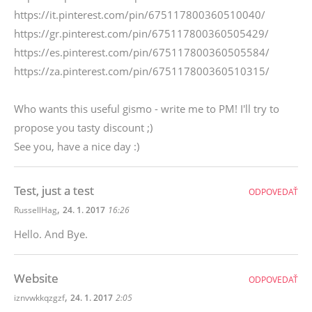
https://it.pinterest.com/pin/675117800360510040/
https://gr.pinterest.com/pin/675117800360505429/
https://es.pinterest.com/pin/675117800360505584/
https://za.pinterest.com/pin/675117800360510315/
Who wants this useful gismo - write me to PM! I'll try to
propose you tasty discount ;)
See you, have a nice day :)
Test, just a test
ODPOVEDAŤ
,
RussellHag
24. 1. 2017
16:26
Hello. And Bye.
Website
ODPOVEDAŤ
,
iznvwkkqzgzf
24. 1. 2017
2:05