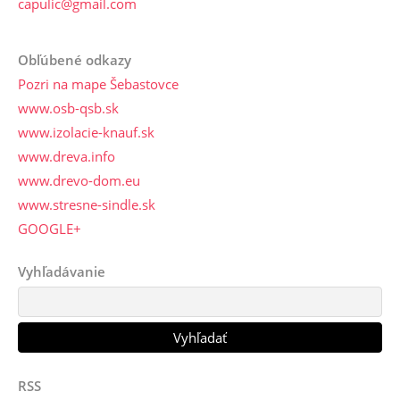
capulic@gmail.com
Obľúbené odkazy
Pozri na mape Šebastovce
www.osb-qsb.sk
www.izolacie-knauf.sk
www.dreva.info
www.drevo-dom.eu
www.stresne-sindle.sk
GOOGLE+
Vyhľadávanie
RSS