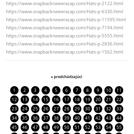
https://www.snapbackneweracap.com/Hats-p-2122.html
https://www.snapbackneweracap.com/Hats-p-6330.html
https://www.snapbackneweracap.com/Hats-p-11595.html
https://www.snapbackneweracap.com/Hats-p-7194.html
https://www.snapbackneweracap.com/Hats-p-5555.html
https://www.snapbackneweracap.com/Hats-p-2836.html
https://www.snapbackneweracap.com/Hats-p-1562.html
« predchádzajúci
1
2
3
4
5
6
7
8
9
10
11
12
13
14
15
16
17
18
19
20
21
22
23
24
25
26
27
28
29
30
31
32
33
34
35
36
37
38
39
40
41
42
43
44
45
46
47
48
49
50
51
52
53
54
55