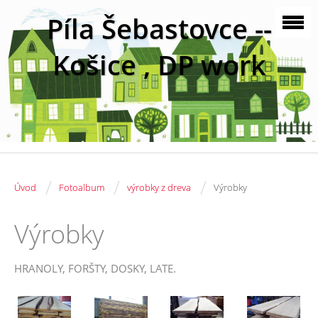
Píla Šebastovce --
Košice , DP work
/
/
/
Úvod
Fotoalbum
výrobky z dreva
Výrobky
Výrobky
HRANOLY, FORŠTY, DOSKY, LATE.