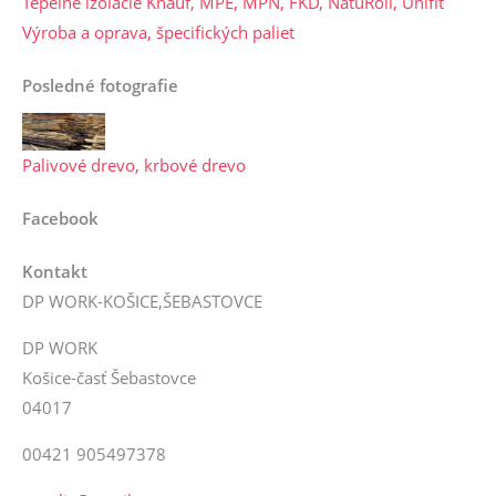
Tepelné izolácie Knauf, MPE, MPN, FKD, NatuRoll, Unifit
Výroba a oprava, špecifických paliet
Posledné fotografie
Palivové drevo, krbové drevo
Facebook
Kontakt
DP WORK-KOŠICE,ŠEBASTOVCE
DP WORK
Košice-časť Šebastovce
04017
00421 905497378