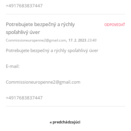
+4917683837447
Potrebujete bezpečný a rýchly
ODPOVEDAŤ
spoľahlivý úver
,
Commissioneuropenne2@gmail.com
17. 2. 2023
23:40
Potrebujete bezpečný a rýchly spoľahlivý úver
E-mail:
Commissioneuropenne2@gmail.com
+4917683837447
« predchádzajúci