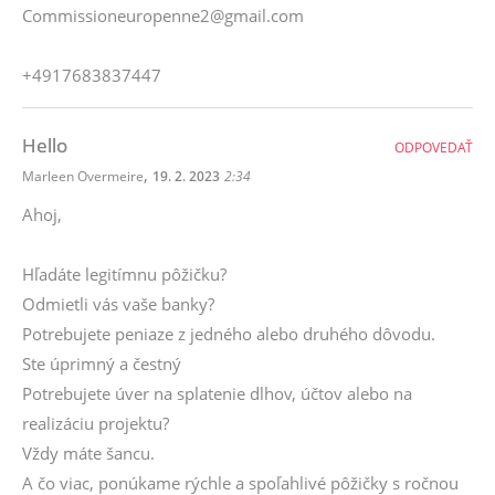
Commissioneuropenne2@gmail.com
+4917683837447
Hello
ODPOVEDAŤ
,
Marleen Overmeire
19. 2. 2023
2:34
Ahoj,
Hľadáte legitímnu pôžičku?
Odmietli vás vaše banky?
Potrebujete peniaze z jedného alebo druhého dôvodu.
Ste úprimný a čestný
Potrebujete úver na splatenie dlhov, účtov alebo na
realizáciu projektu?
Vždy máte šancu.
A čo viac, ponúkame rýchle a spoľahlivé pôžičky s ročnou