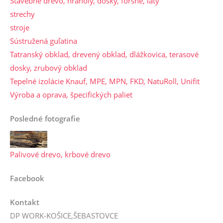
Stavebné drevo, hranoly, dosky, foršne, laty
strechy
stroje
Sústružená guľatina
Tatranský obklad, drevený obklad, dlážkovica, terasové
dosky, zrubový obklad
Tepelné izolácie Knauf, MPE, MPN, FKD, NatuRoll, Unifit
Výroba a oprava, špecifických paliet
Posledné fotografie
Palivové drevo, krbové drevo
Facebook
Kontakt
DP WORK-KOŠICE,ŠEBASTOVCE