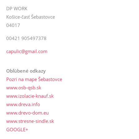
DP WORK
Košice-časť Šebastovce
04017
00421 905497378
capulic@gmail.com
Obľúbené odkazy
Pozri na mape Šebastovce
www.osb-qsb.sk
www.izolacie-knauf.sk
www.dreva.info
www.drevo-dom.eu
www.stresne-sindle.sk
GOOGLE+