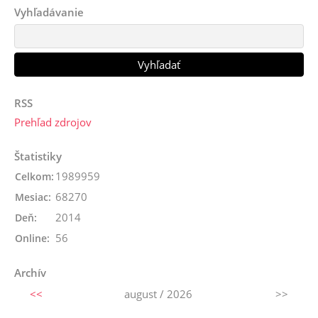
Vyhľadávanie
RSS
Prehľad zdrojov
Štatistiky
1989959
Celkom:
68270
Mesiac:
2014
Deň:
56
Online:
Archív
<<
august / 2026
>>