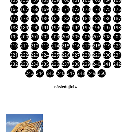
155
156
157
158
159
160
161
162
163
164
165
166
167
168
169
170
171
172
173
174
175
176
177
178
179
180
181
182
183
184
185
186
187
188
189
190
191
192
193
194
195
196
197
198
199
200
201
202
203
204
205
206
207
208
209
210
211
212
213
214
215
216
217
218
219
220
221
222
223
224
225
226
227
228
229
230
231
232
233
234
235
236
237
238
239
240
241
242
243
244
245
246
247
248
249
250
následující »