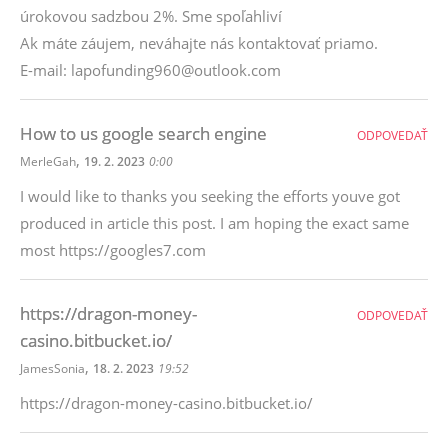
úrokovou sadzbou 2%. Sme spoľahliví
Ak máte záujem, neváhajte nás kontaktovať priamo.
E-mail: lapofunding960@outlook.com
How to us google search engine
ODPOVEDAŤ
,
MerleGah
19. 2. 2023
0:00
I would like to thanks you seeking the efforts youve got
produced in article this post. I am hoping the exact same
most https://googles7.com
https://dragon-money-
ODPOVEDAŤ
casino.bitbucket.io/
,
JamesSonia
18. 2. 2023
19:52
https://dragon-money-casino.bitbucket.io/