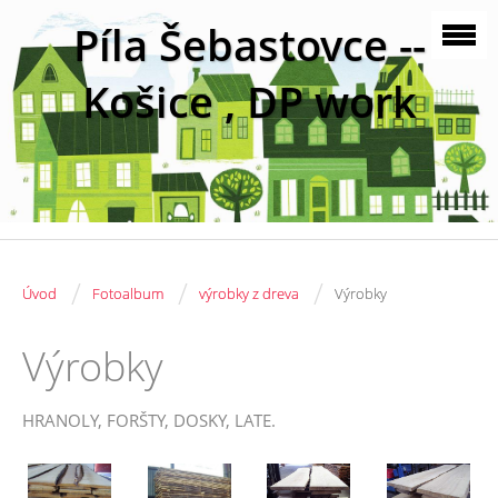
Píla Šebastovce --
Košice , DP work
/
/
/
Úvod
Fotoalbum
výrobky z dreva
Výrobky
Výrobky
HRANOLY, FORŠTY, DOSKY, LATE.