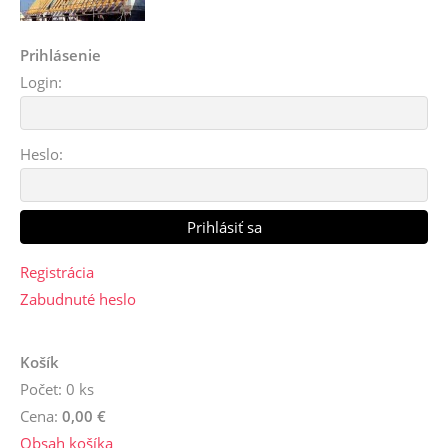
Prihlásenie
Login:
Heslo:
Registrácia
Zabudnuté heslo
Košík
Počet: 0 ks
Cena:
0,00 €
Obsah košíka