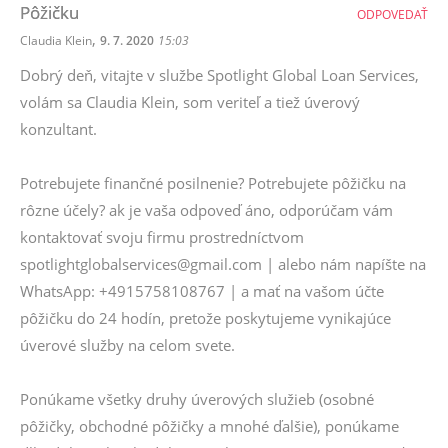
Pôžičku
ODPOVEDAŤ
,
Claudia Klein
9. 7. 2020
15:03
Dobrý deň, vitajte v službe Spotlight Global Loan Services,
volám sa Claudia Klein, som veriteľ a tiež úverový
konzultant.
Potrebujete finančné posilnenie? Potrebujete pôžičku na
rôzne účely? ak je vaša odpoveď áno, odporúčam vám
kontaktovať svoju firmu prostredníctvom
spotlightglobalservices@gmail.com | alebo nám napíšte na
WhatsApp: +4915758108767 | a mať na vašom účte
pôžičku do 24 hodín, pretože poskytujeme vynikajúce
úverové služby na celom svete.
Ponúkame všetky druhy úverových služieb (osobné
pôžičky, obchodné pôžičky a mnohé ďalšie), ponúkame