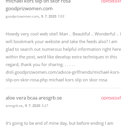
michael kors slip on skor rosa
ODPOVEDAŤ
goodprizwomen.com
,
goodprizwomen.com
9. 7. 2020
7:03
Howdy very cool web site!! Man .. Beautiful .. Wonderful .. I
will bookmark your website and take the feeds also? I am
glad to search out numerous helpful information right here
within the post, we'd like develop extra techniques in this
regard, thank you for sharing. . . . . .
disli.goodprizwomen.com/advice-girlfriends/michael-kors-
slip-on-skor-rosa.php michael kors slip on skor rosa
aloe vera bcaa aresgrb.se
ODPOVEDAŤ
,
aresgrb.se
9. 7. 2020
5:27
It's going to be end of mine day, but before ending I am