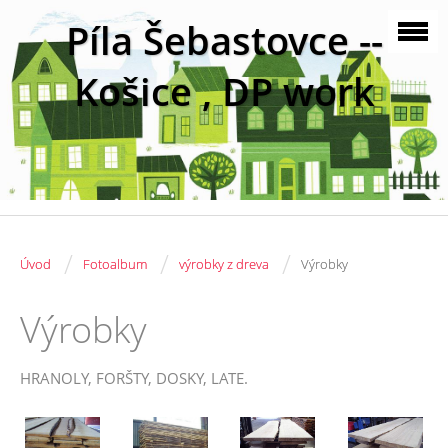
Píla Šebastovce --
Košice , DP work
/
/
/
Úvod
Fotoalbum
výrobky z dreva
Výrobky
Výrobky
HRANOLY, FORŠTY, DOSKY, LATE.