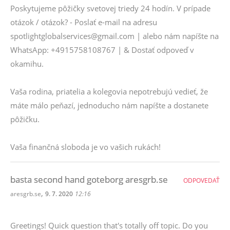
Poskytujeme pôžičky svetovej triedy 24 hodín. V prípade
otázok / otázok? - Poslať e-mail na adresu
spotlightglobalservices@gmail.com | alebo nám napíšte na
WhatsApp: +4915758108767 | & Dostať odpoveď v
okamihu.
Vaša rodina, priatelia a kolegovia nepotrebujú vedieť, že
máte málo peňazí, jednoducho nám napíšte a dostanete
pôžičku.
Vaša finančná sloboda je vo vašich rukách!
basta second hand goteborg aresgrb.se
ODPOVEDAŤ
,
aresgrb.se
9. 7. 2020
12:16
Greetings! Quick question that's totally off topic. Do you