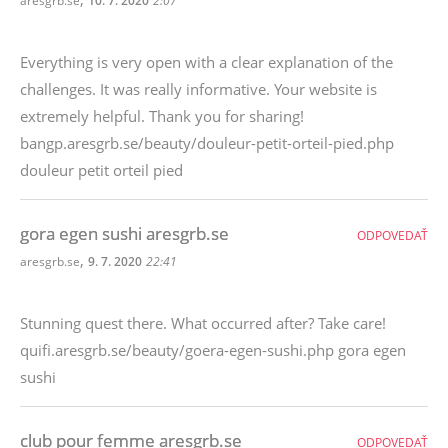
aresgrb.se
10. 7. 2020
2:07
Everything is very open with a clear explanation of the
challenges. It was really informative. Your website is
extremely helpful. Thank you for sharing!
bangp.aresgrb.se/beauty/douleur-petit-orteil-pied.php
douleur petit orteil pied
gora egen sushi aresgrb.se
ODPOVEDAŤ
,
aresgrb.se
9. 7. 2020
22:41
Stunning quest there. What occurred after? Take care!
quifi.aresgrb.se/beauty/goera-egen-sushi.php gora egen
sushi
club pour femme aresgrb.se
ODPOVEDAŤ