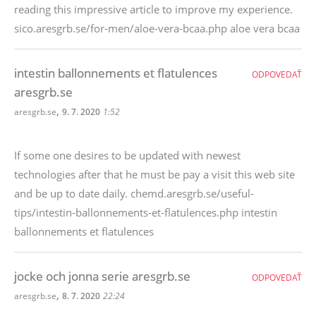
reading this impressive article to improve my experience.
sico.aresgrb.se/for-men/aloe-vera-bcaa.php aloe vera bcaa
intestin ballonnements et flatulences
ODPOVEDAŤ
aresgrb.se
,
aresgrb.se
9. 7. 2020
1:52
If some one desires to be updated with newest
technologies after that he must be pay a visit this web site
and be up to date daily. chemd.aresgrb.se/useful-
tips/intestin-ballonnements-et-flatulences.php intestin
ballonnements et flatulences
jocke och jonna serie aresgrb.se
ODPOVEDAŤ
,
aresgrb.se
8. 7. 2020
22:24