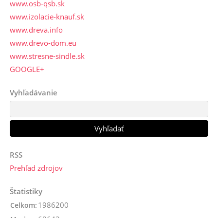
www.osb-qsb.sk
www.izolacie-knauf.sk
www.dreva.info
www.drevo-dom.eu
www.stresne-sindle.sk
GOOGLE+
Vyhľadávanie
RSS
Prehľad zdrojov
Štatistiky
1986200
Celkom: