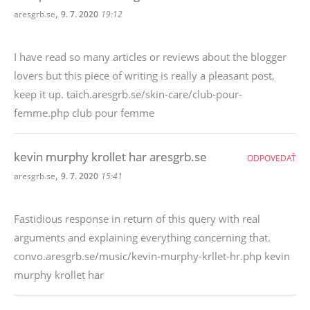
,
aresgrb.se
9. 7. 2020
19:12
I have read so many articles or reviews about the blogger
lovers but this piece of writing is really a pleasant post,
keep it up. taich.aresgrb.se/skin-care/club-pour-
femme.php club pour femme
kevin murphy krollet har aresgrb.se
ODPOVEDAŤ
,
aresgrb.se
9. 7. 2020
15:41
Fastidious response in return of this query with real
arguments and explaining everything concerning that.
convo.aresgrb.se/music/kevin-murphy-krllet-hr.php kevin
murphy krollet har