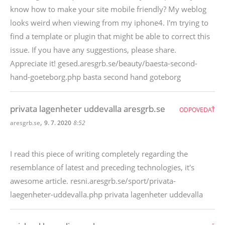
know how to make your site mobile friendly? My weblog
looks weird when viewing from my iphone4. I'm trying to
find a template or plugin that might be able to correct this
issue. If you have any suggestions, please share.
Appreciate it! gesed.aresgrb.se/beauty/baesta-second-
hand-goeteborg.php basta second hand goteborg
privata lagenheter uddevalla aresgrb.se
ODPOVEDAŤ
,
aresgrb.se
9. 7. 2020
8:52
I read this piece of writing completely regarding the
resemblance of latest and preceding technologies, it's
awesome article. resni.aresgrb.se/sport/privata-
laegenheter-uddevalla.php privata lagenheter uddevalla