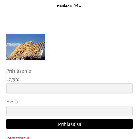
následující »
Prihlásenie
Login:
Heslo:
Registrácia