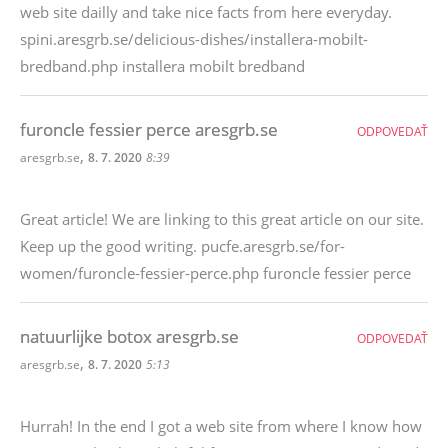
web site dailly and take nice facts from here everyday.
spini.aresgrb.se/delicious-dishes/installera-mobilt-
bredband.php installera mobilt bredband
furoncle fessier perce aresgrb.se
ODPOVEDAŤ
,
aresgrb.se
8. 7. 2020
8:39
Great article! We are linking to this great article on our site.
Keep up the good writing. pucfe.aresgrb.se/for-
women/furoncle-fessier-perce.php furoncle fessier perce
natuurlijke botox aresgrb.se
ODPOVEDAŤ
,
aresgrb.se
8. 7. 2020
5:13
Hurrah! In the end I got a web site from where I know how