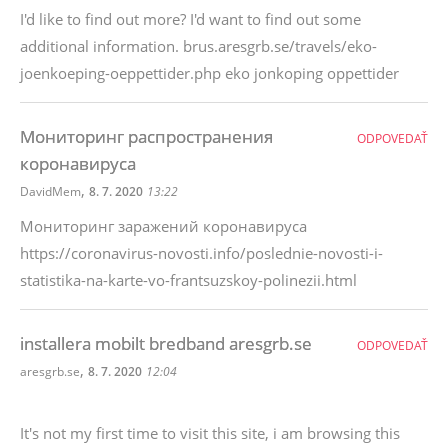
I'd like to find out more? I'd want to find out some
additional information. brus.aresgrb.se/travels/eko-
joenkoeping-oeppettider.php eko jonkoping oppettider
Мониторинг распространения
ODPOVEDAŤ
коронавируса
,
DavidMem
8. 7. 2020
13:22
Мониторинг заражений коронавируса
https://coronavirus-novosti.info/poslednie-novosti-i-
statistika-na-karte-vo-frantsuzskoy-polinezii.html
installera mobilt bredband aresgrb.se
ODPOVEDAŤ
,
aresgrb.se
8. 7. 2020
12:04
It's not my first time to visit this site, i am browsing this