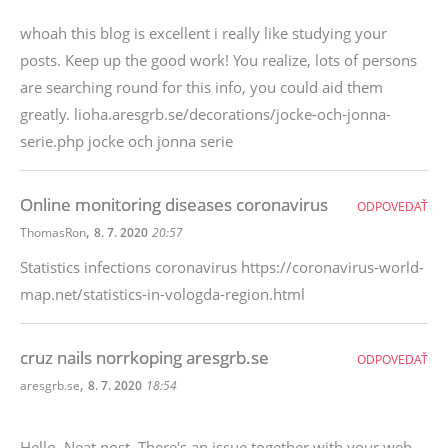
whoah this blog is excellent i really like studying your
posts. Keep up the good work! You realize, lots of persons
are searching round for this info, you could aid them
greatly. lioha.aresgrb.se/decorations/jocke-och-jonna-
serie.php jocke och jonna serie
Online monitoring diseases coronavirus
ODPOVEDAŤ
,
ThomasRon
8. 7. 2020
20:57
Statistics infections coronavirus https://coronavirus-world-
map.net/statistics-in-vologda-region.html
cruz nails norrkoping aresgrb.se
ODPOVEDAŤ
,
aresgrb.se
8. 7. 2020
18:54
Hello, Neat post. There's an issue together with your web