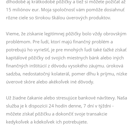
dlhodobé aj krátkodobé pôžičky a tiež si môžete požičať až
15 miliónov eur. Moja spoločnosť vám pomôže dosiahnuť
rôzne ciele so širokou škálou úverových produktov.
Vieme, že získanie legitímnej pôžičky bolo vždy obrovským
problémom. Pre ľudí, ktorí majú finančný problém a
potrebujú ho vyriešiť, je pre mnohých ľudí také ťažké získať
kapitálové pôžičky od svojich miestnych bánk alebo iných
finančných inštitúcií z dôvodu vysokého záujmu. úroková
sadzba, nedostatočný kolaterál, pomer dlhu k príjmu, nízke
úverové skóre alebo akékoľvek iné dôvody.
Už žiadne čakanie alebo stresujúce bankové návštevy. Naša
služba je k dispozícii 24 hodín denne, 7 dní v týždni -
môžete získať pôžičku a dokončiť svoje transakcie
kedykoľvek a kdekoľvek ich potrebujete.