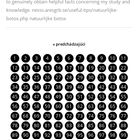
to genuinely obtain helpful facts concerning my study and
knowledge. nesss.aresgrb.se/useful-tips/natuurlijke-
botox.php natuurlijke botox
« predchádzajúci
1
2
3
4
5
6
7
8
9
10
11
12
13
14
15
16
17
18
19
20
21
22
23
24
25
26
27
28
29
30
31
32
33
34
35
36
37
38
39
40
41
42
43
44
45
46
47
48
49
50
51
52
53
54
55
56
57
58
59
60
61
62
63
64
65
66
67
68
69
70
71
72
73
74
75
76
77
78
79
80
81
82
83
84
85
86
87
88
89
90
91
92
93
94
95
96
97
98
99