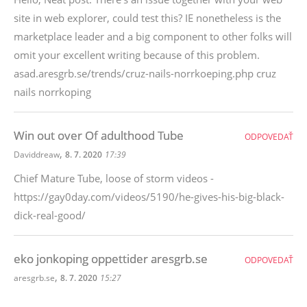
site in web explorer, could test this? IE nonetheless is the
marketplace leader and a big component to other folks will
omit your excellent writing because of this problem.
asad.aresgrb.se/trends/cruz-nails-norrkoeping.php cruz
nails norrkoping
Win out over Of adulthood Tube
ODPOVEDAŤ
,
Daviddreaw
8. 7. 2020
17:39
Chief Mature Tube, loose of storm videos -
https://gay0day.com/videos/5190/he-gives-his-big-black-
dick-real-good/
eko jonkoping oppettider aresgrb.se
ODPOVEDAŤ
,
aresgrb.se
8. 7. 2020
15:27