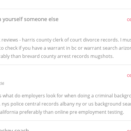
n yourself someone else
O
eviews - harris county clerk of court divorce records. I mu
 check if you have a warrant in bc or warrant search arizon
rably than brevard county arrest records mugshots.
O
:56
is what do employers look for when doing a criminal backg
s, nys police central records albany ny or us background sea
alifornia preferably than online pre employment testing.
ockey coach