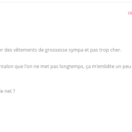
O
er des vêtements de grossesse sympa et pas trop cher.
ntalon que l'on ne met pas longtemps, ça m'embête un peu 
e net ?