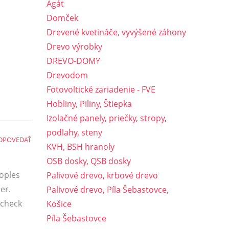
Agát
Domček
Drevené kvetináče, vyvýšené záhony
Drevo výrobky
DREVO-DOMY
Drevodom
Fotovoltické zariadenie - FVE
Hobliny, Piliny, Štiepka
Izolačné panely, priečky, stropy,
podlahy, steny
DPOVEDAŤ
KVH, BSH hranoly
OSB dosky, QSB dosky
eoples
Palivové drevo, krbové drevo
er.
Palivové drevo, Píla Šebastovce,
 check
Košice
Píla Šebastovce