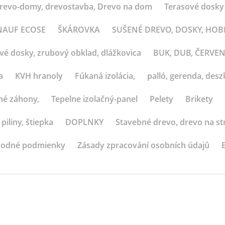
revo-domy, drevostavba, Drevo na dom
Terasové dosky
 KNAUF ECOSE
ŠKÁROVKA
SUŠENÉ DREVO, DOSKY, HO
ové dosky, zrubový obklad, dlážkovica
BUK, DUB, ČERVE
a
KVH hranoly
Fúkaná izolácia,
palló, gerenda, deszk
né záhony,
Tepelne izolačný-panel
Pelety
Brikety
 piliny, štiepka
DOPLNKY
Stavebné drevo, drevo na st
odné podmienky
Zásady zpracování osobních údajů