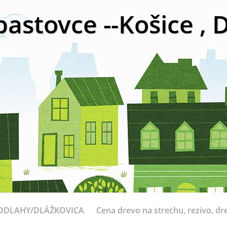
bastovce --Košice ,
ODLAHY/DLÁŽKOVICA
Cena drevo na strechu, rezivo, dr