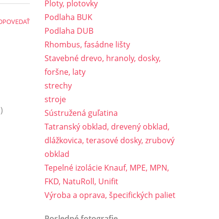
Ploty, plotovky
Podlaha BUK
DPOVEDAŤ
Podlaha DUB
Rhombus, fasádne lišty
Stavebné drevo, hranoly, dosky,
foršne, laty
strechy
stroje
)
Sústružená guľatina
Tatranský obklad, drevený obklad,
dlážkovica, terasové dosky, zrubový
obklad
Tepelné izolácie Knauf, MPE, MPN,
FKD, NatuRoll, Unifit
Výroba a oprava, špecifických paliet
Posledné fotografie