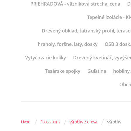
PRIEHRADOVÁ - väzníková strecha, cena
D
Tepelné izolácie -
Drevený obklad, tatranský profil, teras
hranoly, foršne, laty, dosky
OSB 3 dosk
Vytyčovacie kolíky
Drevený kvetináč, vyvýše
Tesárske spojky
Guľatina
hobliny,
Obch
/
/
/
Úvod
Fotoalbum
výrobky z dreva
Výrobky