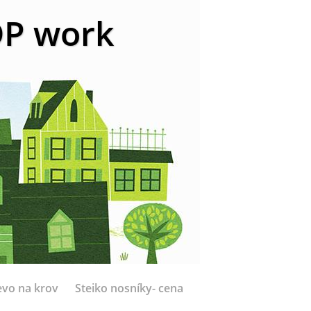
 DP work
evo na krov
Steiko nosníky- cena