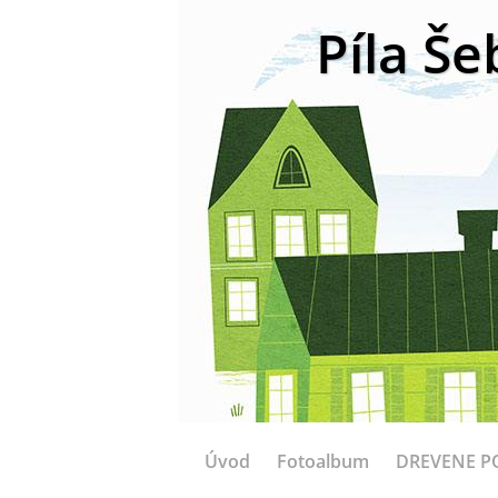
Píla Še
Úvod
Fotoalbum
DREVENE P