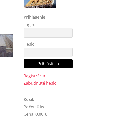
Prihlásenie
Login:
Heslo:
Registrácia
Zabudnuté heslo
Košík
Počet: 0 ks
Cena:
0,00 €