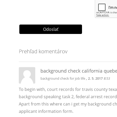
Prehľad komentárov
background check california quebe
,
background check for job life
2. 5. 2017
8:53
To begin with, court records for travis county te
background speaking task 2, federal arrest recor
Apart from this where can i get my background ch
applicant information form.