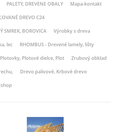
PALETY, DREVENE OBALY
Mapa-kontakt
BĽOVANÉ DREVO C24
NÝ SMREK, BOROVICA
Výrobky s dreva
a, lec
RHOMBUS - Drevené lamely, lišty
Plotovky, Plotové dielce, Plot
Zrubový obklad
rechu,
Drevo palivové, Krbové drevo
Eshop