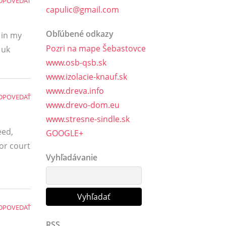
DPOVEDAŤ
capulic@gmail.com
Obľúbené odkazy
 in my
Pozri na mape Šebastovce
 uk
www.osb-qsb.sk
www.izolacie-knauf.sk
www.dreva.info
DPOVEDAŤ
www.drevo-dom.eu
www.stresne-sindle.sk
eed,
GOOGLE+
or court
Vyhľadávanie
DPOVEDAŤ
RSS