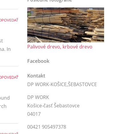
DPOVEDAŤ
st
Palivové drevo, krbové drevo
a. In
Facebook
Kontakt
DPOVEDAŤ
DP WORK-KOŠICE,ŠEBASTOVCE
DP WORK
round
Košice-časť Šebastovce
rch
04017
00421 905497378